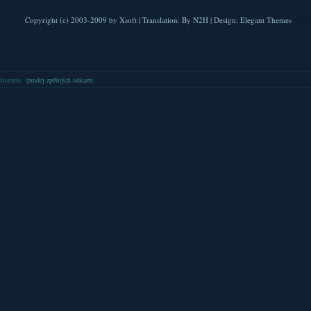
Copyright (c) 2003-2009 by
Xsoft
| Translation:
By N2H
| Design:
Elegant Themes
| Pla
Inzerce
: (
prodej zpětných odkazů
)