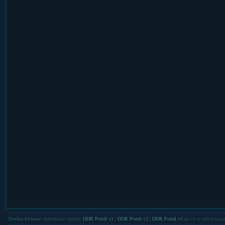
Trocha historie:
Informační stránky
DDR Portál v1
|
DDR Portál v2
|
DDR Portál v3
na v4 se právě nachá