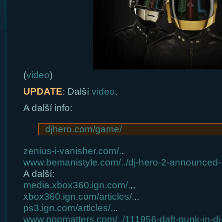
(
video
)
UPDATE
: Další
video
.
A další info:
djhero.com/game/
zenius-i-vanisher.com/.
.
www.bemanistyle.com/../dj-hero-2-announced
A další:
media.xbox360.ign.com/,
,,
xbox360.ign.com/articles/.
..
ps3.ign.com/articles/.
..
www.popmatters.com/../111956-daft-punk-in-d