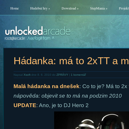
Home
Hudební hry
»
Download
»
StepMania
»
Projekt
Hádanka: má to 2xTT a m
Napsal
Xsoft
dne 8. 6. 2010 do
ZPRÁVY
|
1 komentář
Malá hádanka na dnešek
: Co to je? Má to 2x 
nápověda: objevit se to má na podzim 2010
UPDATE
: Ano, je to DJ Hero 2