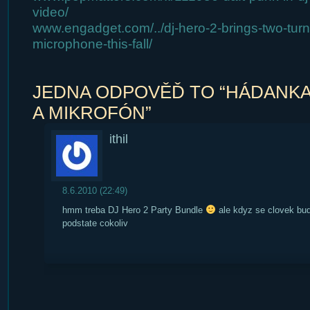
video/
www.engadget.com/../dj-hero-2-brings-two-turn
microphone-this-fall/
JEDNA ODPOVĚĎ TO “HÁDANKA:
A MIKROFÓN”
ithil
8.6.2010 (22:49)
hmm treba DJ Hero 2 Party Bundle
ale kdyz se clovek bud
podstate cokoliv