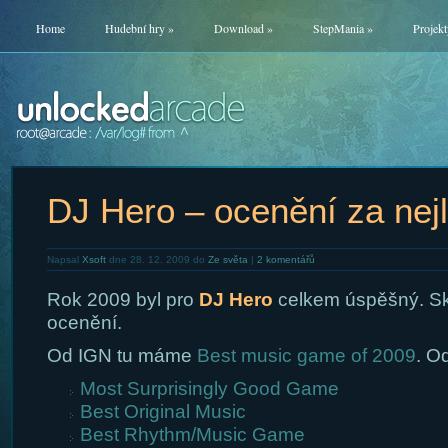
Home
Hudební hry
»
Download
»
StepMania
»
Projekt
DJ Hero – ocenění za nejl
Napsal
Xsoft
dne 28. 12. 2009 do
Ze světa
|
2 komentářů
Rok 2009 byl pro
DJ Hero
celkem úspěšný. Skl
ocenění.
Od IGN tu máme
Best music game of 2009
. O
Most Surprisingly Good Game
Best Original Music
Best Rhythm/Music Game