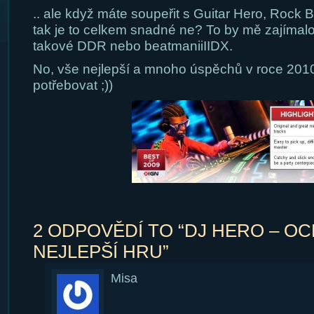
.. ale když máte soupeřit s Guitar Hero, Rock 
tak je to celkem snadné ne? To by mě zajímalo, 
takové DDR nebo beatmaniiIIDX.
No, vše nejlepší a mnoho úspěchů v roce 201
potřebovat ;))
2 ODPOVĚDÍ TO “DJ HERO – OC
NEJLEPŠÍ HRU”
Misa