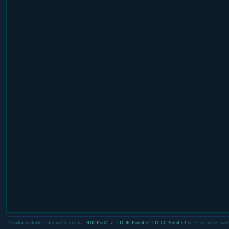
Trocha historie:
Informační stránky
DDR Portál v1
|
DDR Portál v2
|
DDR Portál v3
na v4 se právě nachá