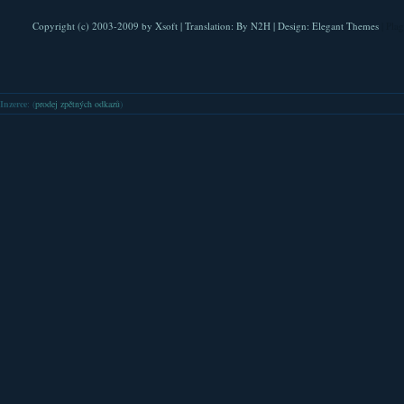
Copyright (c) 2003-2009 by
Xsoft
| Translation:
By N2H
| Design:
Elegant Themes
| Pla
Inzerce
: (
prodej zpětných odkazů
)