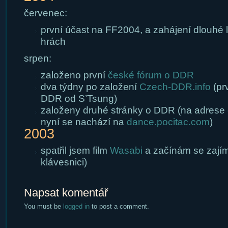
červenec:
první účast na FF2004, a zahájení dlouhé 
hrách
srpen:
založeno první
české fórum o DDR
dva týdny po založení
Czech-DDR.info
(pr
DDR od S’Tsung)
založeny druhé stránky o DDR (na adrese
nyní se nachází na
dance.pocitac.com
)
2003
spatřil jsem film
Wasabi
a začínám se zajím
klávesnici)
Napsat komentář
You must be
logged in
to post a comment.