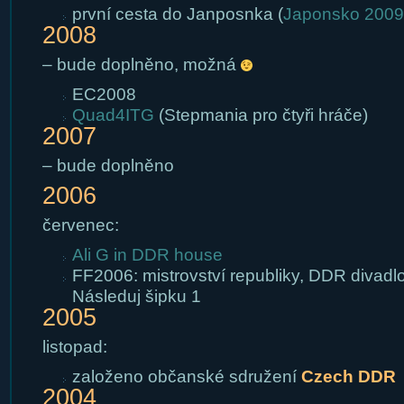
první cesta do Janposnka (
Japonsko 2009
2008
– bude doplněno, možná
EC2008
Quad4ITG
(Stepmania pro čtyři hráče)
2007
– bude doplněno
2006
červenec:
Ali G in DDR house
FF2006: mistrovství republiky, DDR divadl
Následuj šipku 1
2005
listopad:
založeno občanské sdružení
Czech DDR
2004