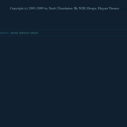
Copyright (c) 2003-2009 by
Xsoft
| Translation:
By N2H
| Design:
Elegant Themes
| Pla
Inzerce
: (
prodej zpětných odkazů
)