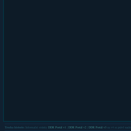
Trocha historie:
Informační stránky
DDR Portál v1
|
DDR Portál v2
|
DDR Portál v3
na v4 se právě nachá