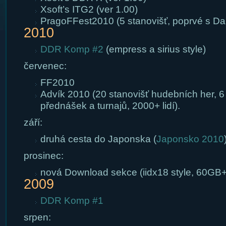
Xsoft’s ITG2 (ver 1.00)
PragoFFest2010 (5 stanovišť, poprvé s Da
2010
DDR Komp #2
(empress a sirius style)
červenec:
FF2010
Advík 2010 (20 stanovišť hudebních her, 6 
přednášek a turnajů, 2000+ lidí).
září:
druhá cesta do Japonska (
Japonsko 2010
prosinec:
nová Download sekce (iidx18 style, 60GB+
2009
DDR Komp #1
srpen: