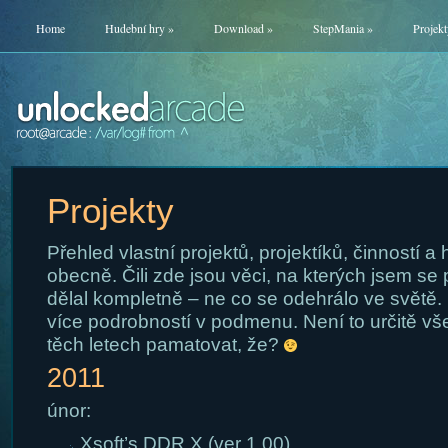
Home
Hudební hry
»
Download
»
StepMania
»
Projekt
Projekty
Přehled vlastní projektů, projektíků, činností a h
obecně. Čili zde jsou věci, na kterých jsem se 
dělal kompletně – ne co se odehrálo ve světě.
více podrobností v podmenu. Není to určitě vše
těch letech pamatovat, že?
2011
únor:
Xsoft’s DDR X (ver 1.00)