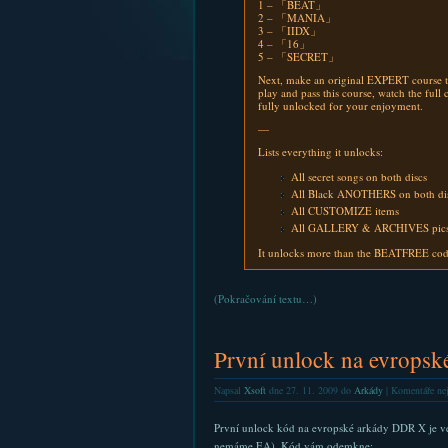
1 – 「BEAT」
2 – 「MANIA」
3 – 「IIDX」
4 – 「16」
5 – 「SECRET」
Next, make an original EXPERT course tit
play and pass this course, watch the full 
fully unlocked for your enjoyment.
—
Lists everything it unlocks:
All secret songs on both discs
All Black ANOTHERS on both di
All CUSTOMIZE items
All GALLERY & ARCHIVES pic
It unlocks more than the BEATFREE co
(Pokračování textu…)
První unlock na evrop
Napsal
Xsoft
dne 27. 11. 2009 do
Arkády
|
Komentáře ne
První unlock kód na evropské arkády DDR X je v
nemáme EA). Kód vám odemkne: