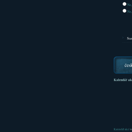
Ne,
Ne,
Sta
čes
Kalendář ak
Kalendář akcí
ve