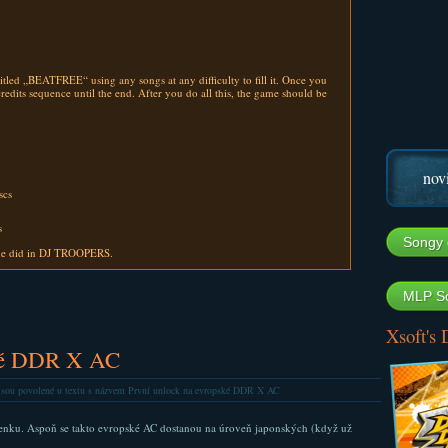
led „BEATFREE“ using any songs at any difficulty to fill it. Once you
credits sequence until the end. After you do all this, the game should be
nov
scs
s
Songy 
de did in DJ TROOPERS.
MLP So
Xsoft's
ské DDR X AC
jsou povolené
u textu s názvem První unlock na evropské DDR X AC
enku. Aspoň se takto evropské AC dostanou na úroveň japonských (když už