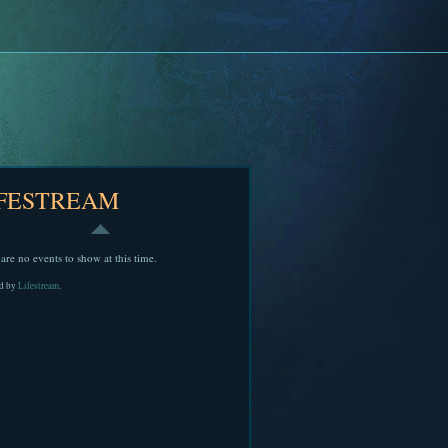
IFESTREAM
are no events to show at this time.
d by
Lifestream
.