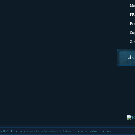
Mu
PIU
Pos
Ste
Zen
obc
rtál v2
|
DDR Portál v3
na v4 se právě nacházíte | Diskuze:
DDR fórum
|
archiv DDR Fóra