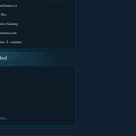
sicGames.cz
 Pro
itive Gaming
pmania.com
ius -I- vanisher
hod