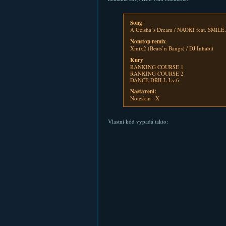
Song
:
A Geisha’s Dream / NAOKI feat. SMiLE
Nonstop remix
:
Xmix2 (Beats’n Bangs) / DJ Inhabit
Kury
:
RANKING COURSE 1
RANKING COURSE 2
DANCE DRILL Lv.6
Nastavení:
Noteskin : X
Vlastní kód vypadá takto: