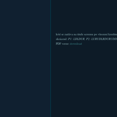
kód se zadáva na titule screenu po vhození kreditu
zkráceně:
P1: LDLDUR, P2: LURUDLRDURUD
PDF verze:
download