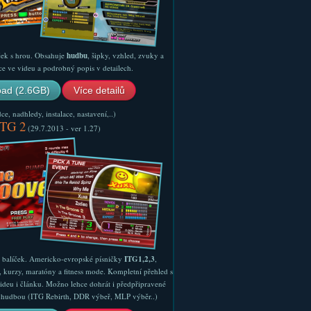
ček s hrou. Obsahuje
hudbu
, šipky, vzhled, zvuky a
ce ve videu a podrobný popis v detailech.
ad (2.6GB)
Více detailů
e, nadhledy, instalace, nastavení,..)
ITG 2
(29.7.2013 - ver 1.27)
ý balíček. Americko-evropské písničky
ITG1,2,3
,
, kurzy, maratóny a fitness mode. Kompletní přehled s
ideu i článku. Možno lehce dohrát i předpřipravené
ší hudbou (ITG Rebirth, DDR výbeř, MLP výběr..)