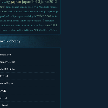
x
japan
japan2010
japan2012
itg
info
beat
kinect
kinec
konami style
Kyle Ward
mlp
mozarc
naoki
naokia
Naoki Maeda
nds
overvans
para
paseli
pc
reflecbeat
ps3
ReRave
pro2
ps2
psp
quad
quad4itg
rb
kband
song
space channel 5
sound voltex
starcraft
a
usa2011
technika
tgs
tnt
unlock
theia
tv
ultrastar
wii
e
video
vocaloid
voltex
WGiBeat
WinDEU
x2
xbox
kovník obecný
tmania.cz
anistyle.com
ch-DDR.info
R Freak
ebniHry.cz
ANCE
 Freak
e Ward