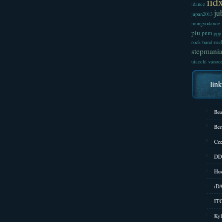
iid
idance
ju
japan2013
mungyodance
piu
pnm
ppp
roc
rock band
stepmani
utacchi
vanoc
lin
Bea
Bem
Cze
DD
Hud
iD
ITG
Kyl