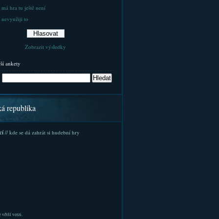
 má hra tu ještě není
 nevyužiji to
Zobrazit výsledky
rší ankety
ká republika
cí
// kde se dá zahrát si hudební hry
 větší verzi.