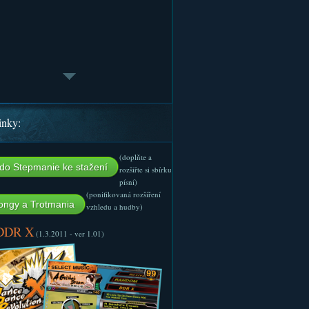
inky:
(doplňte a
do Stepmanie ke stažení
rozšiřte si sbírku
písní)
(ponifikovaná rozšíření
ngy a Trotmania
vzhledu a hudby)
 DDR X
(1.3.2011 - ver 1.01)