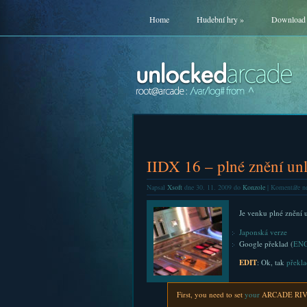
Home
Hudební hry
»
Download
IIDX 16 – plné znění un
Napsal
Xsoft
dne 30. 11. 2009 do
Konzole
|
Komentáře ne
Je venku plné zněn
Japonská verze
Google překlad (
EN
EDIT
: Ok, tak
překla
First, you need to set
your
ARCADE RIVAL 