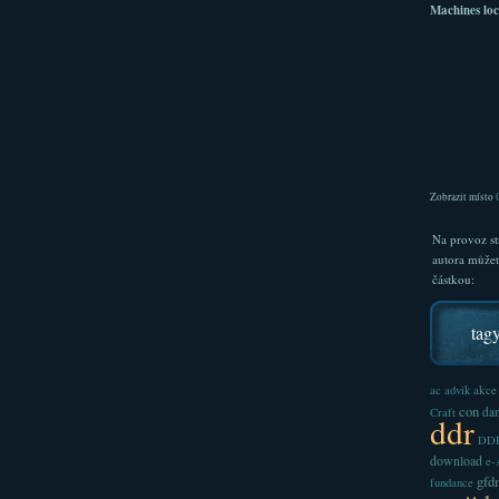
Machines loc
Zobrazit místo
Na provoz st
autora může
částkou:
tag
akce
ac
advik
con
dan
Craft
ddr
DDR
download
e
gfd
fundance