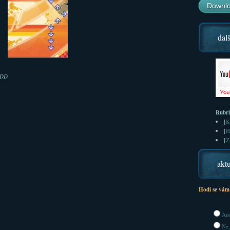
Downlo
dalš
DDD
Rubr
[
K
[
H
[
Z
aktu
Hodí se vám
Ano
Ne,