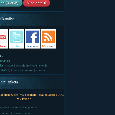
ad (3.2GB)
Více detailů
í kanály:
iky
:
RÁTCE
]
RY
]
arkády
|
konzole
|
počítače
|
mobily
PRÁVY
]
historie
|
z homova
|
ze světa
ální anketa
 kompilace her "vše v jednom" jako je Xsoft's DDR
X a ITG 2?
, jeden soubor se vším je super
 umím si hru sestavit sám