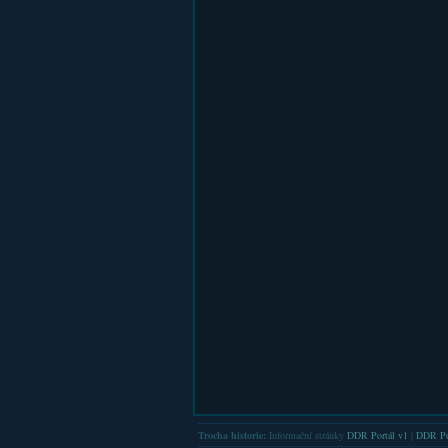
Trocha historie:
Informační stránky
DDR Portál v1
|
DDR Po