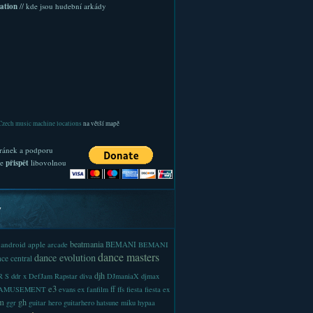
ation
// kde jsou hudební arkády
Czech music machine locations
na větší mapě
ránek a podporu
te
přispět
libovolnou
y
beatmania
android
apple
BEMANI
arcade
BEMANI
dance masters
dance evolution
ce central
djh
 S
ddr x
DefJam Rapstar
diva
DJmaniaX
djmax
e3
ff
-AMUSEMENT
evans
ex
fanfilm
ffs
fiesta
fiesta ex
m
gh
ggr
guitar hero
guitarhero
hatsune miku
hypaa