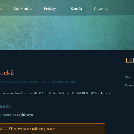
»
StepMania
»
Projekty
»
Kontakt
O webu
»
L
locků
There 
jsou povolené
u textu s názvem IIDX 16 – plné znění unlocků
Powere
í unlocku na hru beatmaniaIIDX16 EMPRESS & PREMIUM BEST (PS2) (Japan).
G
) (
CZE
)
d
(aspoň do angličtiny):
LIST of five in the following order: