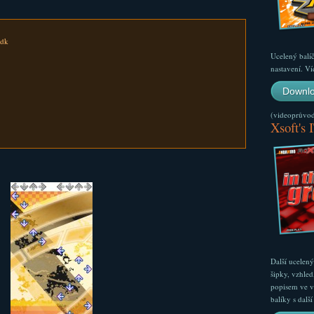
.dk
Ucelený balí
nastavení. Ví
Downlo
(videoprůvodc
Xsoft's 
Další ucelen
šipky, vzhled
popisem ve v
balíky s dal