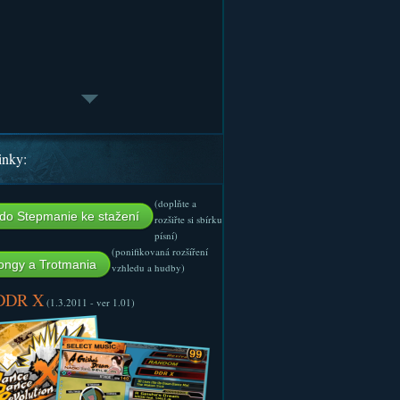
inky:
(doplňte a
do Stepmanie ke stažení
rozšiřte si sbírku
písní)
(ponifikovaná rozšíření
ngy a Trotmania
vzhledu a hudby)
 DDR X
(1.3.2011 - ver 1.01)