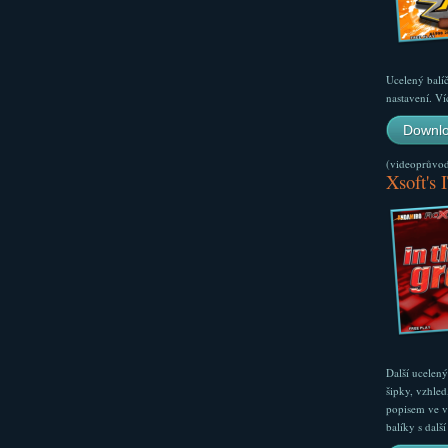
Ucelený balí
nastavení. Ví
Downlo
(videoprůvodc
Xsoft's 
Další ucelen
šipky, vzhled
popisem ve v
balíky s dal