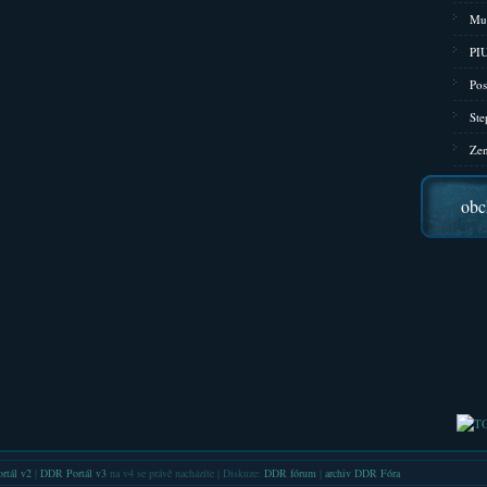
Mu
PIU
Pos
Ste
Zen
obc
rtál v2
|
DDR Portál v3
na v4 se právě nacházíte | Diskuze:
DDR fórum
|
archiv DDR Fóra