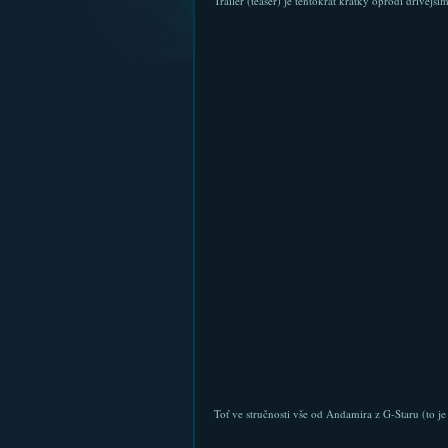
Trailer (teaser) je tentokrát kratký oprodi dřívější
Toť ve stručnosti vše od Andamira z G-Staru (to j