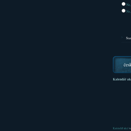
Ne,
Ne,
Sta
čes
Kalendář ak
Kalendář akcí
ve