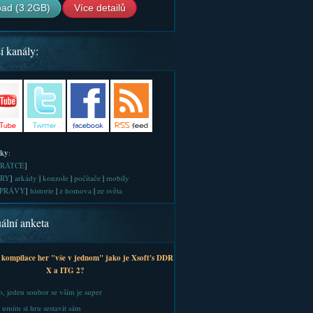
ad (3.2GB)
Více detailů
í kanály:
iky
:
RÁTCE
]
RY
]
arkády
|
konzole
|
počítače
|
mobily
PRÁVY
]
historie
|
z homova
|
ze světa
ální anketa
 kompilace her "vše v jednom" jako je Xsoft's DDR
X a ITG 2?
, jeden soubor se vším je super
 umím si hru sestavit sám