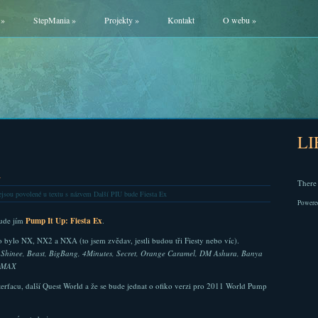
»
StepMania
»
Projekty
»
Kontakt
O webu
»
L
x
There 
jsou povolené
u textu s názvem Další PIU bude Fiesta Ex
Powere
Bude jím
Pump It Up: Fiesta Ex
.
o bylo NX, NX2 a NXA (to jsem zvědav, jestli budou tři Fiesty nebo víc).
:
Shinee, Beast, BigBang, 4Minutes, Secret, Orange Caramel, DM Ashura, Banya
, MAX
erfacu, další Quest World a že se bude jednat o ofiko verzi pro 2011 World Pump