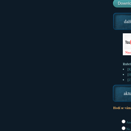
Downlo
dalš
Rubr
[
K
[
H
[
Z
aktu
Hodí se vám
Ano
Ne,