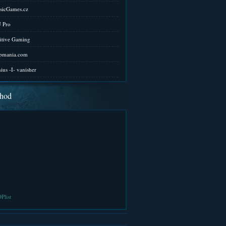
sicGames.cz
 Pro
itive Gaming
pmania.com
ius -I- vanisher
hod