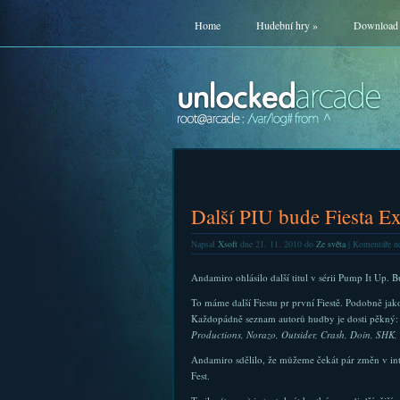
Home
Hudební hry
»
Download
Další PIU bude Fiesta E
Napsal
Xsoft
dne 21. 11. 2010 do
Ze světa
|
Komentáře ne
Andamiro ohlásilo další titul v sérii Pump It Up. 
To máme další Fiestu pr první Fiestě. Podobně jak
Každopádně seznam autorů hudby je dosti pěkný
Productions, Norazo, Outsider, Crash, Doin, SHK
Andamiro sdělilo, že můžeme čekát pár změn v int
Fest.