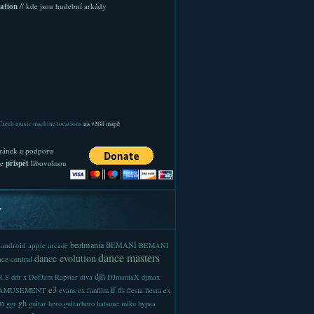
ation
// kde jsou hudební arkády
Czech music machine locations
na větší mapě
ránek a podporu
te
přispět
libovolnou
y
beatmania
android
apple
BEMANI
arcade
BEMANI
dance masters
dance evolution
ce central
djh
 S
ddr x
DefJam Rapstar
diva
DJmaniaX
djmax
e3
ff
-AMUSEMENT
evans
ex
fanfilm
ffs
fiesta
fiesta ex
m
gh
ggr
guitar hero
guitarhero
hatsune miku
hypaa