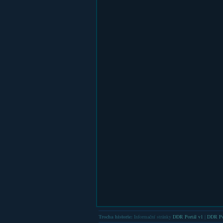
Trocha historie:
Informační stránky
DDR Portál v1
|
DDR Po