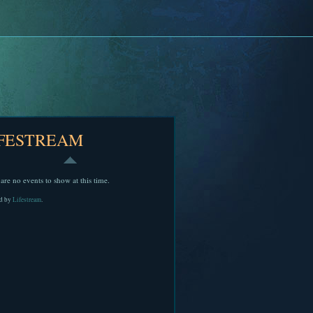
IFESTREAM
are no events to show at this time.
d by
Lifestream
.