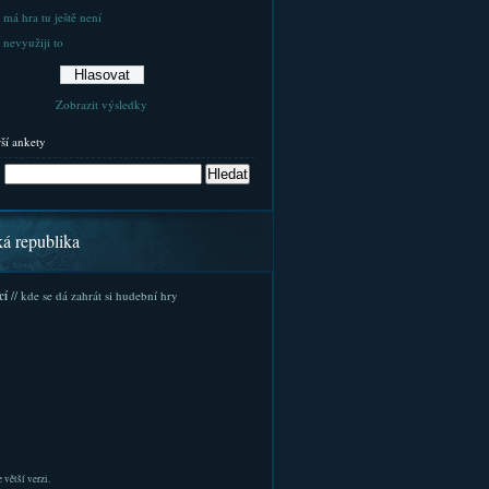
 má hra tu ještě není
 nevyužiji to
Zobrazit výsledky
rší ankety
ká republika
cí
// kde se dá zahrát si hudební hry
 větší verzi.