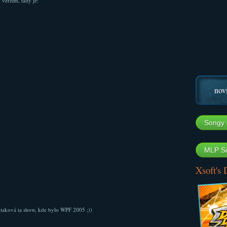
m verzím, tady je:
nov
Songy 
MLP So
Xsoft's
e taková ta show, kde bylo WPF 2005 ;))