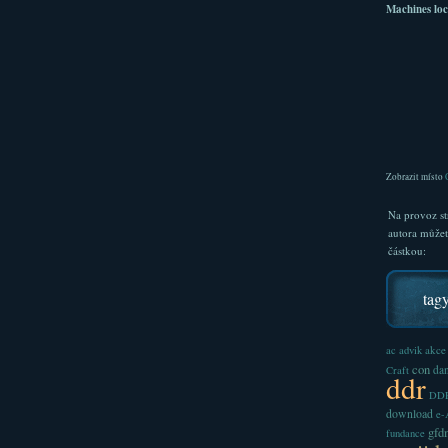
Machines loc
Zobrazit místo
Na provoz st
autora může
částkou:
tag
akce
ac
advik
con
dan
Craft
ddr
DDR
download
e
gfd
fundance