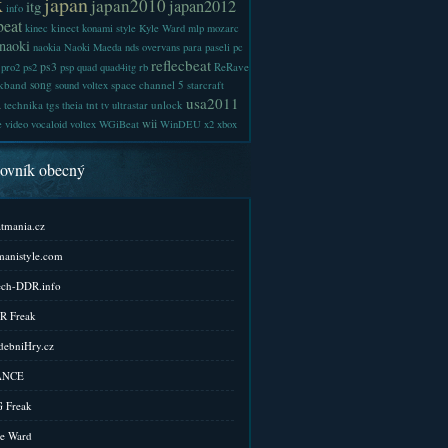
x
japan
japan2010
japan2012
itg
info
beat
kinect
kinec
konami style
Kyle Ward
mlp
mozarc
naoki
naokia
Naoki Maeda
nds
overvans
para
paseli
pc
reflecbeat
ps3
ReRave
pro2
ps2
psp
quad
quad4itg
rb
kband
song
space channel 5
sound voltex
starcraft
a
usa2011
technika
tgs
tnt
unlock
theia
tv
ultrastar
wii
e
video
vocaloid
voltex
WGiBeat
WinDEU
x2
xbox
kovník obecný
tmania.cz
anistyle.com
ch-DDR.info
R Freak
ebniHry.cz
ANCE
 Freak
e Ward