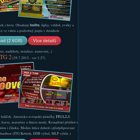
ček s hrou. Obsahuje
hudbu
, šipky, vzhled, zvuky a
ce ve videu a podrobný popis v detailech.
ad (2.6GB)
Více detailů
e, nadhledy, instalace, nastavení,..)
ITG 2
(29.7.2013 - ver 1.27)
ý balíček. Americko-evropské písničky
ITG1,2,3
,
, kurzy, maratóny a fitness mode. Kompletní přehled s
ideu i článku. Možno lehce dohrát i předpřipravené
ší hudbou (ITG Rebirth, DDR výbeř, MLP výběr..)