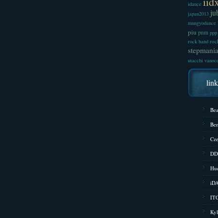
iid
idance
ju
japan2013
mungyodance
piu
pnm
ppp
roc
rock band
stepmani
utacchi
vanoc
lin
Bea
Bem
Cze
DD
Hud
iD
ITG
Kyl