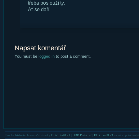
třeba poslouží ty.
Ať se daří.
Napsat komentář
You must be
logged in
to post a comment.
Trocha historie:
Informační stránky
DDR Portál v1
|
DDR Portál v2
|
DDR Portál v3
na v4 se právě nachá