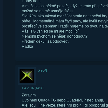
Dobrý den,
Vím, že je asi pěkně pozdě, když je tento příspěvek 
možná se na mě usměje štěstí.
Sloužím jako taková menší centrála na taneční hry
přátel. Momentálně mám čtyři pady, ale kvůli nevy
prostředí ve stepmanii radši hrajeme po dvou na d
Váš ITG vzhled se mi ale moc líbí.
Nemohli bychom se nějak dohodnout?
Předem děkuji za odpověď,
Radka
Xsoft
4.4.2016 (14:30)
Zdravim.
Uvolnení Quad4ITG nebo Quad4MLP neplanuji.
Ale jsou i jiné verze, které hru pro 4 lidi podporují