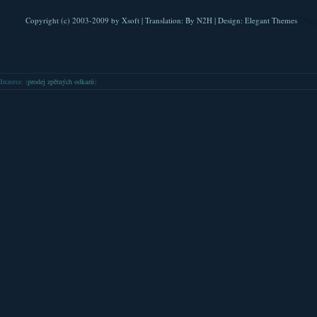
Copyright (c) 2003-2009 by
Xsoft
| Translation:
By N2H
| Design:
Elegant Themes
| Pla
Inzerce
: (
prodej zpětných odkazů
)