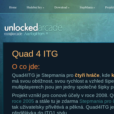
Home
Hudební hry
»
Download
»
StepMania
»
Projekt
Quad 4 ITG
O co jde:
Quad4ITG je Stepmania pro
čtyři hráče
, kde
má svou obtížnost, svou rychlost a vzhled šipe
multiplayerech jsou jen jedny společné šipky 
Projekt vznikl pro conové účely v roce 2008. Q
roce 2005
a stále tu je zdarma
Stepmania pro č
tak uživatelsky přívětivá a pěkná. Quad4ITG 
předělávka do ITG1 stylu.