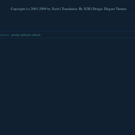
Copyright (c) 2003-2009 by
Xsoft
| Translation:
By N2H
| Design:
Elegant Themes
| Pla
Inzerce
: (
prodej zpětných odkazů
)