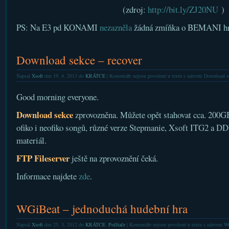
(zdroj:
http://bit.ly/ZJ20NU
)
PS: Na E3 pd KONAMI
nezazněla
žádná zmíňka o BEMANI hr
Download sekce – recover
Napsal
Xsoft
dne 19. 4. 2013 do
KRÁTCE
|
Komentáře nejsou povolené
u textu s názvem Download se
Good morning everyone.
Download sekce
zprovozněna. Můžete opět stahovat cca. 200
ofiko i neofiko songů, různé verze Stepmanie, Xsoft ITG2 a DD
materiál.
FTP Fileserver
ještě na zprovoznění čeká.
Informace najdete
zde
.
WGiBeat – jednoduchá hudební hra
Napsal
Xsoft
dne 25. 3. 2012 do
KRÁTCE
,
Počítače
|
Komentáře nejsou povolené
u textu s názvem WG