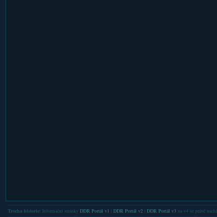
Trocha historie:
Informační stránky
DDR Portál v1
|
DDR Portál v2
|
DDR Portál v3
na v4 se právě nachá