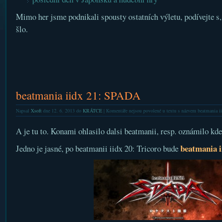
Mimo her jsme podnikali spousty ostatních výletu, podívejte s
šlo.
beatmania iidx 21: SPADA
Napsal
Xsoft
dne 12. 6. 2013 do
KRÁTCE
|
Komentáře nejsou povolené
u textu s názvem beatmania 
A je tu to. Konami ohlasilo dalsi beatmanii, resp. oznámilo kde
beatmania i
Jedno je jasné, po beatmanii iidx 20: Tricoro bude