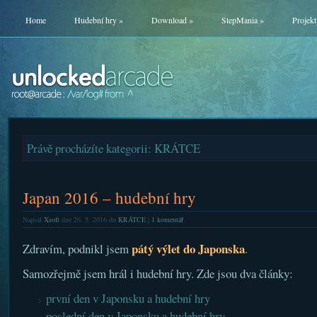
Home
Hudební hry
»
Download
»
StepMania
»
Projekt
Právě procházíte kategorii: KRÁTCE
Japan 2016 – hudební hry
Napsal
Xsoft
dne 26. 5. 2016 do
KRÁTCE
|
1 komentář
pátý výlet do Japonska
Zdravím, podnikl jsem
.
Samozřejmě jsem hrál i hudební hry. Zde jsou dva články:
první den v Japonsku a hudební hry
poslední den v Japonsku a hudební hry