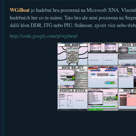
WGiBeat
je hudební hra postavená na Microsoft XNA. Vlastní h
hudebních her co tu máme. Tato hra ale není postavena na Stepma
další klon DDR, ITG nebo PIU. Stáhnout, zjistit více nebo třeb
http://code.google.com/p/wgibeat/