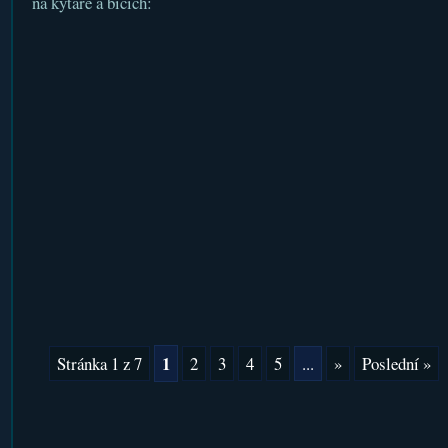
na kytaře a bicích:
1
Stránka 1 z 7
2
3
4
5
...
»
Poslední »