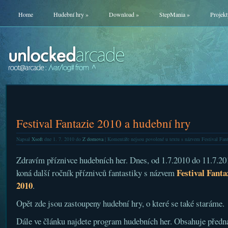
Home
Hudební hry
»
Download
»
StepMania
»
Projekt
Festival Fantazie 2010 a hudební hry
Napsal
Xsoft
dne 1. 7. 2010 do
Z domova
|
Komentáře nejsou povolené
u textu s názvem Festival Fant
Zdravím příznivce hudebních her. Dnes, od 1.7.2010 do 11.7.20
Festival Fanta
koná další ročník příznivců fantastiky s názvem
2010
.
Opět zde jsou zastoupeny hudební hry, o které se také staráme.
Dále ve článku najdete program hudebních her. Obsahuje předn