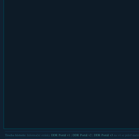
Trocha historie:
Informační stránky
DDR Portál v1
|
DDR Portál v2
|
DDR Portál v3
na v4 se právě nachá