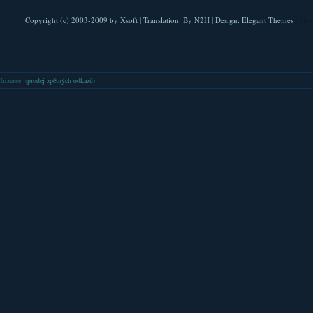
Copyright (c) 2003-2009 by
Xsoft
| Translation:
By N2H
| Design:
Elegant Themes
| Pla
Inzerce
: (
prodej zpětných odkazů
)