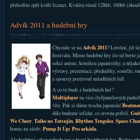
přehodím zpět kvůli licenci. Kvalita různě 128kb, 160kb (zkou
Advík 2011 a hudební hry
Napsal
Xsoft
dne 27. 7. 2011 do
Z domova
|
Komentáře nejsou povolené
u textu s názvem Advík 2011
Advík 2011
Chystáte se na
? Letošní, již š
festivalu. Mimo hudební hry (to už berte 
sekci anime, komiksu japanistiky, a nějak
výstavy, prezentace, přednášky, soutěže, tu
a spousty pozitivně naladěných lidí.
A co tu bude z hudebních her?
Multiplayer
na více čtyřpanelových padech
Beatman
víte. Pak si dáme trochu japonské
Gui
dále budeme střídat, co zrovna pofrčí.
We Cheer
Taiko no Tatsujin
Rhythm Tengoku
Space Chan
,
,
,
Pump It Up: Pro
arkáda
bonus na závěr:
.
Ale hudební sekce nebude jen o hraní hudebních her. Budou zde