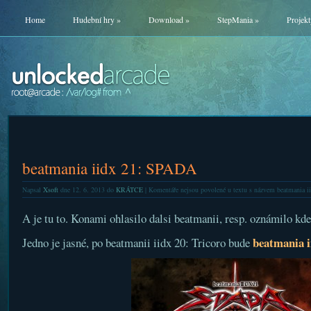
Home
Hudební hry
»
Download
»
StepMania
»
Projekt
beatmania iidx 21: SPADA
Napsal
Xsoft
dne 12. 6. 2013 do
KRÁTCE
|
Komentáře nejsou povolené
u textu s názvem beatmania 
A je tu to. Konami ohlasilo dalsi beatmanii, resp. oznámilo kde
beatmania i
Jedno je jasné, po beatmanii iidx 20: Tricoro bude