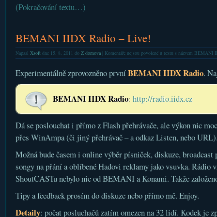
(Pokračování textu…)
BEMANI IIDX Radio – Live!
Napsal
Xsoft
dne 15. 8. 2011 do
Z domova
|
Komentáře nejsou povolené
u textu s názvem BEMANI II
BEMANI IIDX Radio
Experimentálně zprovozněno první
. Na
BEMANI IIDX Radio
:
http://radio.iidx.cz
Dá se poslouchat i přímo z Flash přehrávače, ale výkon nic moc
přes WinAmpa (či jiný přehrávač – a odkaz Listen, nebo URL)
Možná bude časem i online výběr písniček, diskuze, broadcast
songy na přání a oblíbené Hadovi reklamy jako vsuvka. Rádio v
ShoutCASTu nebylo nic od BEMANI a Konami. Takže založeno v
Tipy a feedback prosím do diskuze nebo přímo mě. Enjoy.
Detaily
: počat posluchačů zatím omezen na 32 lidí. Kodek je 