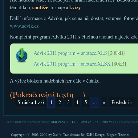
soutěže
kvízy
tématikou,
, turnaje a
.
Další informace o Advíku, jak se na něj dostat, vstupné, fotogra
www.advik.cz
Kompletní program Advíku 2011 s čitelnou anotací najdete zde
Advik 2011 program + anotace.XLS
[200kB]
Advik 2011 program + anotace.XLSX
[80kB]
A výřez blokem hudebních her dále v článku.
(Pokračování textu…)
1
Stránka 1 z 6
2
3
4
5
...
»
Poslední »
Trocha historie:
Informační stránky
DDR Portál v1
|
DDR Portál v2
|
DDR Portál v3
na v4 se právě nachá
Copyright (c) 2003-2009 by
Xsoft
| Translation:
By N2H
| Design:
Elegant Themes
| Pla