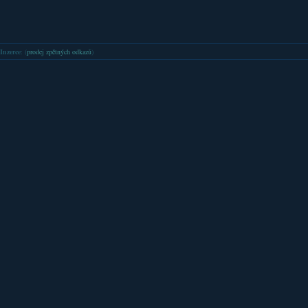
Inzerce
: (
prodej zpětných odkazů
)