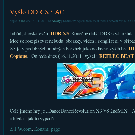
Vyšlo DDR X3 AC
Napsal
Xsoft
dne 16. 11. 2011 do
Arkády
|
Komentáře nejsou povolené
u textu s názvem Vyšlo DDR 
DDR X3
Juhůů, dneska vyšlo
. Konečně další DDRková arkáda.
Moc se rozepisovat nebudu, obrazky, videa i songlist si v příp
II
X3 je v podobných modrých barvách jako nedávno vyšlá hra
Copious
REFLEC BEAT l
. On teda dnes (16.11.2011) vyšel i
Celé jméno hry je „DanceDanceRevolution X3 VS 2ndMIX“. A 
a hledat, jak to vypadá:
Z-I-W.com
,
Konami page