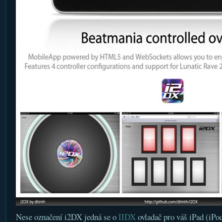
Nese označení i2DX jedná se o
IIDX
ovladač pro váš iPad (iPod,