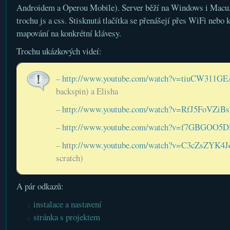
Androidem a Operou Mobile). Server běží na Windows i Macu. 
trochu js a css. Stisknutá tlačítka se přenášejí přes WiFi nebo 
mapování na konkrétní klávesy.
Trochu ukázkových videí:
–
http://www.youtube.com/watch?v=tiuCW311GE
backspin) a Elisha
–
http://www.youtube.com/watch?v=RfJ5FoVZiBs
–
http://www.youtube.com/watch?v=f7GBGOO5
–
http://www.youtube.com/watch?v=C3cZsZYK4J
scratch)
A pár odkazů:
instalace a nastavení
stránka s projektem