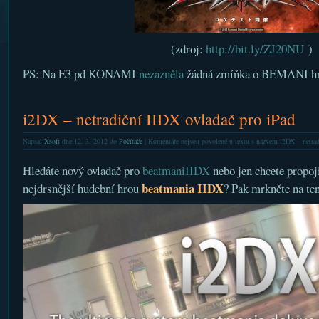
(zdroj:
http://bit.ly/ZJ20NU
)
PS: Na E3 pd KONAMI
nezazněla
žádná zmíňka o BEMANI hr
i2DX – netradiční IIDX ovladač pro iPad
Napsal
Xsoft
dne 12. 3. 2012 do
Počítače
|
Komentáře nejsou povolené
u textu s názvem i2DX – netrad
Hledáte nový ovladač pro
beatmaniIIDX
nebo jen chcete propoji
beatmania IIDX
nejdrsnější hudební hrou
? Pak mrkněte na ten