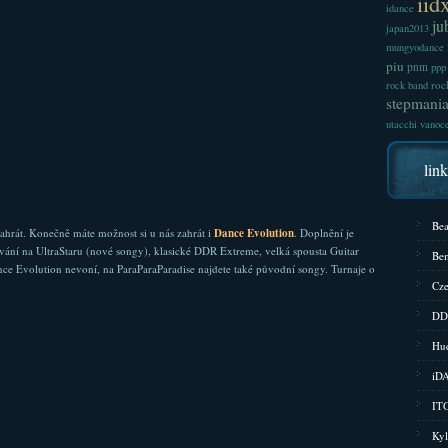
iid
idance
ju
japan2013
mungyodance
piu
pnm
ppp
roc
rock band
stepmani
utacchi
vanoc
lin
Bea
zahrát. Konečně máte možnost si u nás zahrát i
Dance Evolution
. Doplnění je
vání na UltraStaru (nové songy), klasické DDR Extreme, velká spousta Guitar
Bem
ce Evolution nevoní, na ParaParaParadise najdete také původní songy. Turnaje o
Cze
DD
Hud
iD
ITG
Kyl