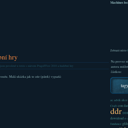
Machines loc
Zobrazit místo
bní hry
Na provoz st
jsou povolené
u textu s názvem PragoFFest 2010 a hudební hry
autora může
částkou:
oudu. Malá ukázka jak to zde (pátek) vypadá:
tag
akce
ac
advik
con
dan
Craft
ddr
DDR
download
e
gfd
fundance