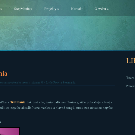
»
StepMania
»
Projekty
»
Kontakt
O webu
»
L
nia
There 
ejsou povolené
u textu s názvem My Little Pony a Stepmania
Powere
ničky z
Trotmanie
. Jak jistě víte, tento balík není hotovy, stále pokračuje vývoj a
 měli co nejvíce aktuální verzi vzhledu a hlavně songů, budu zde dávat co nejvíce
: