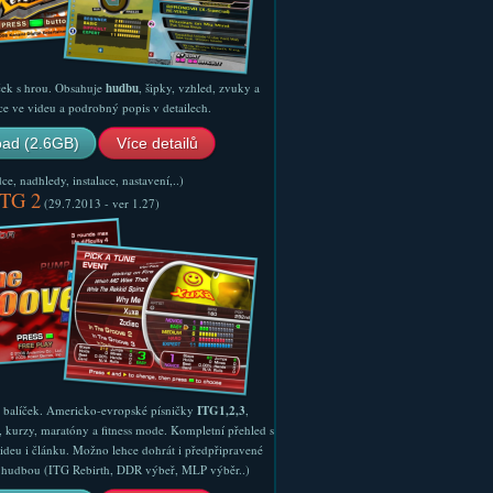
ček s hrou. Obsahuje
hudbu
, šipky, vzhled, zvuky a
ce ve videu a podrobný popis v detailech.
ad (2.6GB)
Více detailů
e, nadhledy, instalace, nastavení,..)
ITG 2
(29.7.2013 - ver 1.27)
ý balíček. Americko-evropské písničky
ITG1,2,3
,
, kurzy, maratóny a fitness mode. Kompletní přehled s
ideu i článku. Možno lehce dohrát i předpřipravené
ší hudbou (ITG Rebirth, DDR výbeř, MLP výběr..)