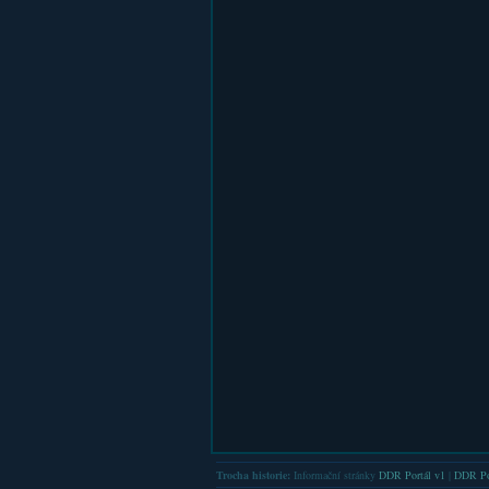
Trocha historie:
Informační stránky
DDR Portál v1
|
DDR Po