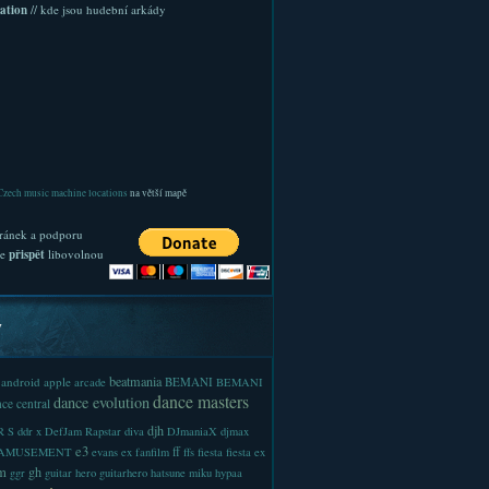
ation
// kde jsou hudební arkády
Czech music machine locations
na větší mapě
ránek a podporu
te
přispět
libovolnou
y
beatmania
android
apple
BEMANI
arcade
BEMANI
dance masters
dance evolution
ce central
djh
 S
ddr x
DefJam Rapstar
diva
DJmaniaX
djmax
e3
ff
-AMUSEMENT
evans
ex
fanfilm
ffs
fiesta
fiesta ex
m
gh
ggr
guitar hero
guitarhero
hatsune miku
hypaa