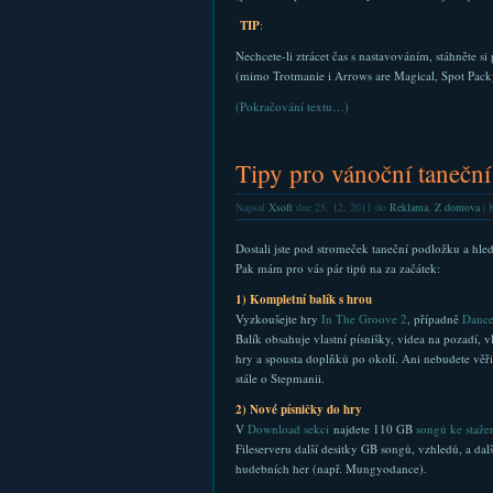
TIP
:
Nechcete-li ztrácet čas s nastavováním, stáhněte s
(mimo Trotmanie i Arrows are Magical, Spot P
(Pokračování textu…)
Tipy pro vánoční tanečn
Napsal
Xsoft
dne 25. 12. 2011 do
Reklama
,
Z domova
|
K
Dostali jste pod stromeček taneční podložku a hled
Pak mám pro vás pár tipů na za začátek:
1) Kompletní balík s hrou
Vyzkoušejte hry
In The Groove 2
, případně
Dance
Balík obsahuje vlastní písnišky, videa na pozadí, v
hry a spousta doplňků po okolí. Ani nebudete věřit
stále o Stepmanii.
2) Nové písničky do hry
V
Download sekci
najdete 110 GB
songů ke staže
Fileserveru další desitky GB songů, vzhledů, a dal
hudebních her (např. Mungyodance).