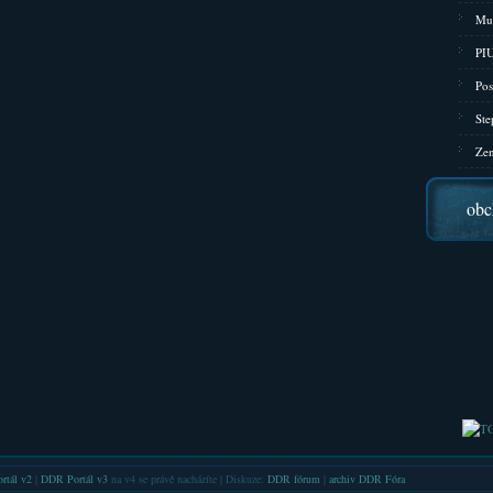
Mu
PIU
Pos
Ste
Zen
obc
rtál v2
|
DDR Portál v3
na v4 se právě nacházíte | Diskuze:
DDR fórum
|
archiv DDR Fóra