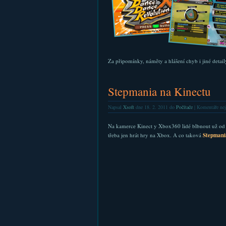
Za připomínky, náměty a hlášení chyb i jiné detai
Stepmania na Kinectu
Napsal
Xsoft
dne 18. 2. 2011 do
Počítače
|
Komentáře nej
Na kamerce Kinect y Xbox360 lidé blbnout už od uv
třeba jen hrát hry na Xbox. A co taková
Stepman