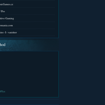
sicGames.cz
 Pro
itive Gaming
pmania.com
ius -I- vanisher
hod