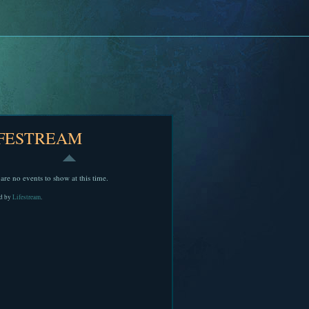
IFESTREAM
are no events to show at this time.
d by
Lifestream
.