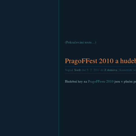
(Pokračování textu…)
PragoFFest 2010 a hude
Napsal
Xsoft
dne 5. 2. 2011 do
Z domova
|
Komentáře ne
Hudební hry na
PragoFFestu 2010
jsou v plném pr