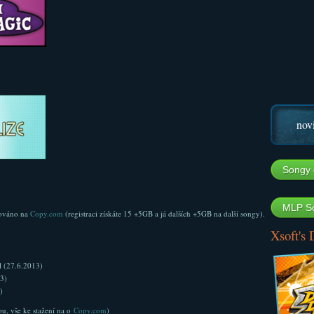
nov
Songy 
MLP So
ováno na
Copy.com
(registraci získáte 15 +5GB a já dalších +5GB na další songy).
Xsoft's
l (27.6.2013)
3)
)
u, vše ke stažení na o
Copy.com
)