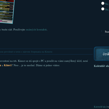
Ne,
Ne,
ly budu rád. Používejte
známých kontaktů
.
Sta
sou povolené
u textu s názvem Stepmania na Kinectu
čes
edení na trh. Kinect se dá spojit s PC a použít na vámi zamýšlený účel, není
ia
a
Kinect
? Noo .. je to možné. Dáme si jedno video:
Kalendář ak
Kalendář akcí
ve