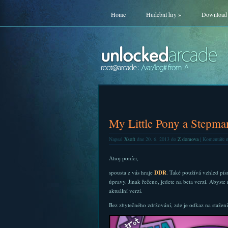
Home
Hudební hry
»
Download
My Little Pony a Stepma
Napsal
Xsoft
dne 20. 6. 2013 do
Z domova
|
Komentáře n
Ahoj poníci,
spousta z vás hraje
DDR
. Také používá vzhled pís
úpravy. Jinak řečeno, jedete na beta verzi. Abyste
aktuální verzi.
Bez zbytečného zdržování, zde je odkaz na stažení