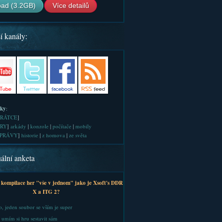
ad (3.2GB)
Více detailů
í kanály:
iky
:
RÁTCE
]
RY
]
arkády
|
konzole
|
počítače
|
mobily
PRÁVY
]
historie
|
z homova
|
ze světa
ální anketa
 kompilace her "vše v jednom" jako je Xsoft's DDR
X a ITG 2?
, jeden soubor se vším je super
 umím si hru sestavit sám