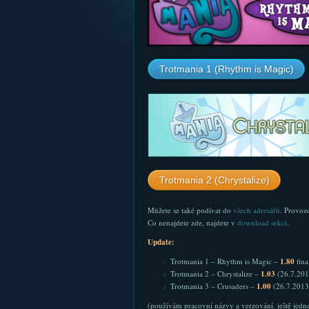
Trotmania 1 (Rhythm is Magic)
Trotmania 2 (Chrystalize)
Můžete se také podívat do
všech adresářů
. Provoz
Co nenajdete zde, najdete v
download sekci
.
Update:
Trotmania 1 – Rhythm is Magic –
1.80
fina
Trotmania 2 – Chrystalize –
1.03
(26.7.201
Trotmania 3 – Crusaders –
1.00
(26.7.2013
(používám pracovní názvy a verzování. ještě jedno