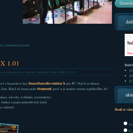
Downlo
dalš
ru o hudebních hrách
.
 X 1.01
Rubr
[
K
ou povolené
u textu s názvem Vypuštěno Xsoft’s DDR X 1.01
[
H
[
Z
dové a konzolové hry
DanceDanceRevolution X
pro PC. Než-li se dlouze
cí části. Když už doma máte
Stepmanii
, proč si ji snadno trochu nepřikrášlit, že?
aktu
alace, návody, ovládání, screenshoty)
funkcí a popis jednotlivých částí)
e stažení)
Hodí se vám
Ano
Ne,