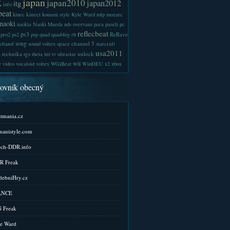
x
japan
japan2010
japan2012
itg
info
beat
kinect
kinec
konami style
Kyle Ward
mlp
mozarc
naoki
naokia
Naoki Maeda
nds
overvans
para
paseli
pc
reflecbeat
ps3
ReRave
pro2
ps2
psp
quad
quad4itg
rb
kband
song
space channel 5
sound voltex
starcraft
a
usa2011
technika
tgs
tnt
unlock
theia
tv
ultrastar
wii
e
video
vocaloid
voltex
WGiBeat
WinDEU
x2
xbox
kovník obecný
tmania.cz
anistyle.com
ch-DDR.info
R Freak
ebniHry.cz
ANCE
 Freak
e Ward