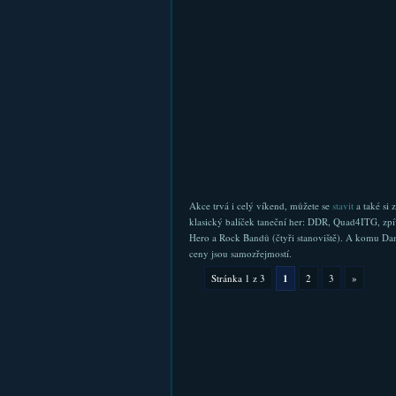
Akce trvá i celý víkend, můžete se
stavit
a také si 
klasický balíček taneční her: DDR, Quad4ITG, zpí
Hero a Rock Bandů (čtyři stanoviště). A komu Dan
ceny jsou samozřejmostí.
Stránka 1 z 3
1
2
3
»