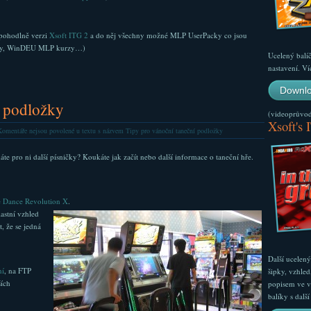
i pohodlně verzi
Xsoft ITG 2
a do něj všechny možné MLP UserPacky co jsou
acky, WinDEU MLP kurzy…)
Ucelený balí
nastavení. Ví
Downlo
í podložky
(videoprůvodc
Xsoft's 
omentáře nejsou povolené
u textu s názvem Tipy pro vánoční taneční podložky
áte pro ni další písničky? Koukáte jak začít nebo další informace o taneční hře.
 Dance Revolution X
.
lastní vzhled
, že se jedná
Další ucelen
ní
, na FTP
šipky, vzhled
ších
popisem ve v
balíky s dal