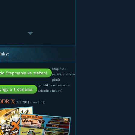
inky:
(doplňte a
do Stepmanie ke stažení
rozšiřte si sbírku
písní)
(ponifikovaná rozšíření
ngy a Trotmania
vzhledu a hudby)
 DDR X
(1.3.2011 - ver 1.01)