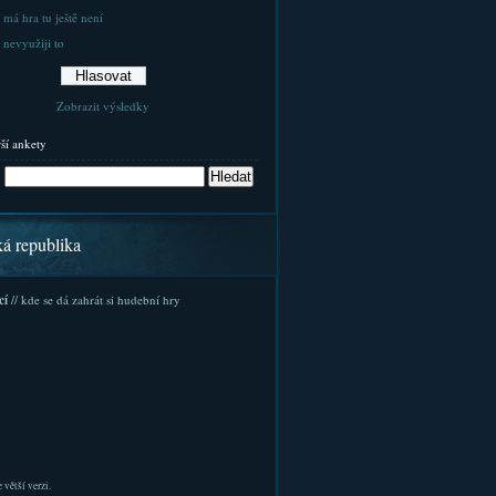
 má hra tu ještě není
 nevyužiji to
Zobrazit výsledky
rší ankety
ká republika
cí
// kde se dá zahrát si hudební hry
 větší verzi.