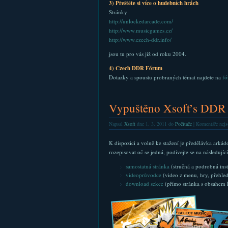
3) Přeštěte si více o hudebních hrách
Stránky:
http://unlockedarcade.com/
http://www.musicgames.cz/
http://www.czech-ddr.info/
jsou tu pro vás již od roku 2004.
4) Czech DDR Fórum
Dotazky a spoustu probraných témat najdete na
fó
Vypuštěno Xsoft’s DDR
Napsal
Xsoft
dne 1. 3. 2011 do
Počítače
|
Komentáře nejs
K dispozici a volně ke stažení je předělávka arká
rozepisovat oč se jedná, podívejte se na následují
samostatná stránka
(stručná a podrobná inst
videoprůvodce
(video z menu, hry, přehled 
download sekce
(přímo stránka s obsahem k