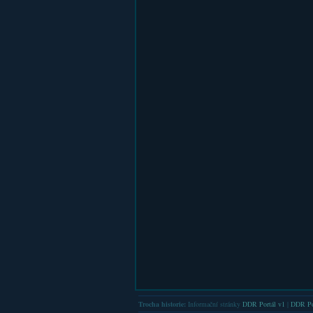
Trocha historie:
Informační stránky
DDR Portál v1
|
DDR Po