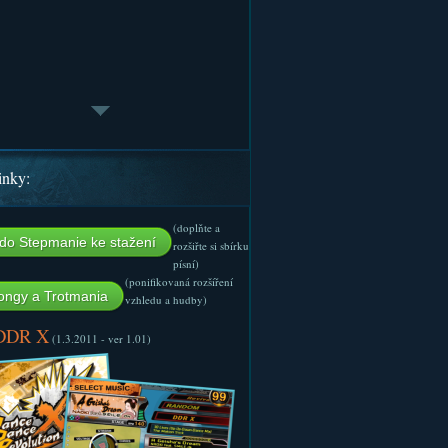
inky:
(doplňte a
do Stepmanie ke stažení
rozšiřte si sbírku
písní)
(ponifikovaná rozšíření
ngy a Trotmania
vzhledu a hudby)
 DDR X
(1.3.2011 - ver 1.01)