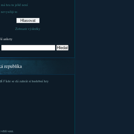
 má hra tu ještě není
 nevyužiji to
Zobrazit výsledky
rší ankety
ká republika
cí
// kde se dá zahrát si hudební hry
 větší verzi.