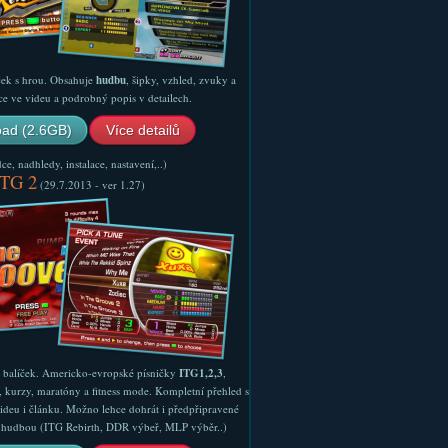
ček s hrou. Obsahuje
hudbu
, šipky, vzhled, zvuky a
ce ve videu a podrobný popis v detailech.
ad (2.6GB)
Více detailů
e, nadhledy, instalace, nastavení,..)
ITG 2
(29.7.2013 - ver 1.27)
ý balíček. Americko-evropské písničky
ITG1,2,3
,
, kurzy, maratóny a fitness mode. Kompletní přehled s
ideu i článku. Možno lehce dohrát i předpřipravené
ší hudbou (ITG Rebirth, DDR výbeř, MLP výběr..)