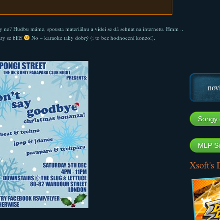
y ne? Hudbu máme, spousta materiálnu a videí se dá sehnat na internetu. Hmm ..
ry se blíží
No – karaoke taky dobrý (i to bez hodnocení konzoí).
nov
Songy 
MLP So
Xsoft's