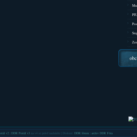
Mu
PIU
Pos
Ste
Zen
obc
rtál v2
|
DDR Portál v3
na v4 se právě nacházíte | Diskuze:
DDR fórum
|
archiv DDR Fóra