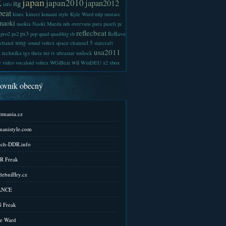
x
japan
japan2010
japan2012
itg
info
beat
kinect
kinec
konami style
Kyle Ward
mlp
mozarc
naoki
naokia
Naoki Maeda
nds
overvans
para
paseli
pc
reflecbeat
ps3
ReRave
pro2
ps2
psp
quad
quad4itg
rb
kband
song
space channel 5
sound voltex
starcraft
a
usa2011
technika
tgs
tnt
unlock
theia
tv
ultrastar
wii
e
video
vocaloid
voltex
WGiBeat
WinDEU
x2
xbox
kovník obecný
tmania.cz
anistyle.com
ch-DDR.info
R Freak
ebniHry.cz
ANCE
 Freak
e Ward