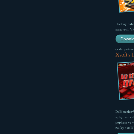
Ucelený balí
nastavení. Ví
Downlo
(videoprůvodc
Xsoft's 
Další ucelen
šipky, vzhled
popisem ve v
balíky s dal