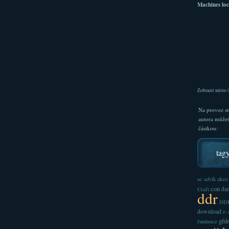
Machines loc
Zobrazit místo
Na provoz st
autora může
částkou:
tag
akce
ac
advik
con
dan
Craft
ddr
DDR
download
e
gfd
fundance