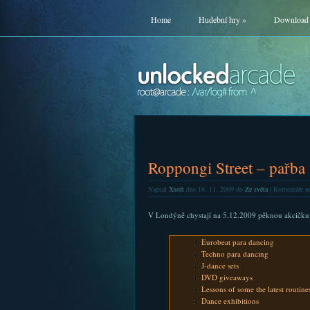
Home
Hudební hry
»
Download
Roppongi Street – pařba
Napsal
Xsoft
dne 16. 11. 2009 do
Ze světa
|
Komentáře ne
V Londýně chystají na 5.12.2009 pěknou akcičku.
Eurobeat para dancing
Techno para dancing
J-dance sets
DVD giveaways
Lessons of some the latest routin
Dance exhibitions