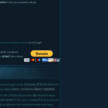
ation
// kde jsou hudební arkády
Czech music machine locations
na větší mapě
ránek a podporu
te
přispět
libovolnou
y
beatmania
android
apple
BEMANI
arcade
BEMANI
dance masters
dance evolution
ce central
djh
 S
ddr x
DefJam Rapstar
diva
DJmaniaX
djmax
e3
ff
-AMUSEMENT
evans
ex
fanfilm
ffs
fiesta
fiesta ex
m
gh
ggr
guitar hero
guitarhero
hatsune miku
hypaa