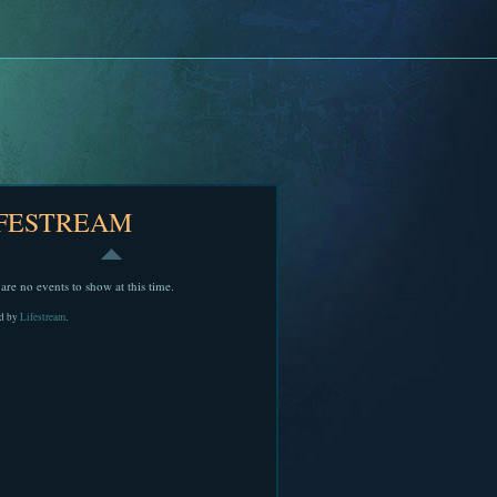
IFESTREAM
are no events to show at this time.
d by
Lifestream
.