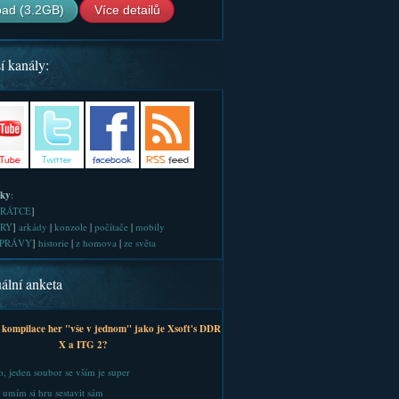
ad (3.2GB)
Více detailů
í kanály:
iky
:
RÁTCE
]
RY
]
arkády
|
konzole
|
počítače
|
mobily
PRÁVY
]
historie
|
z homova
|
ze světa
ální anketa
 kompilace her "vše v jednom" jako je Xsoft's DDR
X a ITG 2?
, jeden soubor se vším je super
 umím si hru sestavit sám