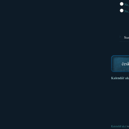
Ne,
Ne,
Sta
čes
Kalendář ak
Kalendář akcí
ve