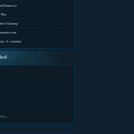
sicGames.cz
 Pro
itive Gaming
pmania.com
ius -I- vanisher
hod