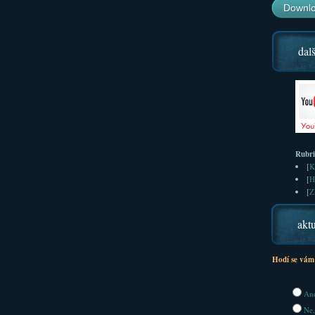
Downlo
dalš
Rubr
[
K
[
H
[
Z
aktu
Hodí se vám
Ano
Ne,