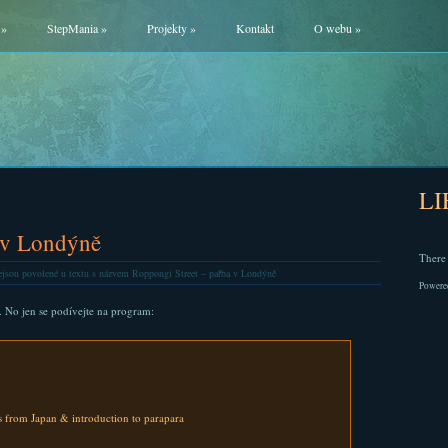
»
StepMania
»
Projekty
»
Kontakt
O webu
»
L
 v Londýně
There 
jsou povolené
u textu s názvem Roppongi Street – pařba v Londýně
Powere
 No jen se podívejte na program:
es from Japan & introduction to parapara