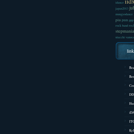
iid
idance
ju
japan2013
mungyodance
piu
pnm
ppp
roc
rock band
stepmani
utacchi
vanoc
lin
Bea
Bem
Cze
DD
Hud
iD
ITG
Kyl