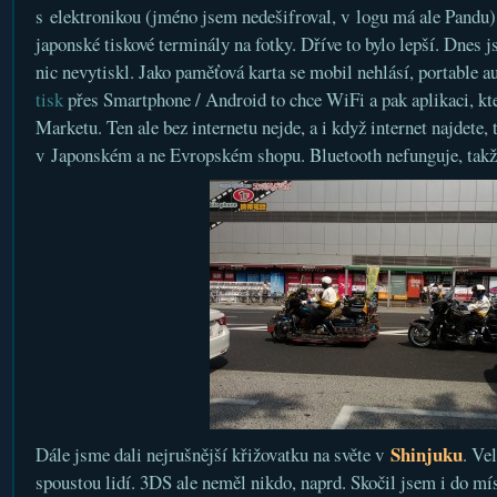
s elektronikou (jméno jsem nedešifroval, v logu má ale Pandu
japonské tiskové terminály na fotky. Dříve to bylo lepší. Dnes 
nic nevytiskl. Jako paměťová karta se mobil nehlásí, portable au
tisk
přes Smartphone / Android to chce WiFi a pak aplikaci, kte
Marketu. Ten ale bez internetu nejde, a i když internet najdete, t
v Japonském a ne Evropském shopu. Bluetooth nefunguje, takž
Shinjuku
Dále jsme dali nejrušnější křižovatku na světe v
. Ve
spoustou lidí. 3DS ale neměl nikdo, naprd. Skočil jsem i do mí