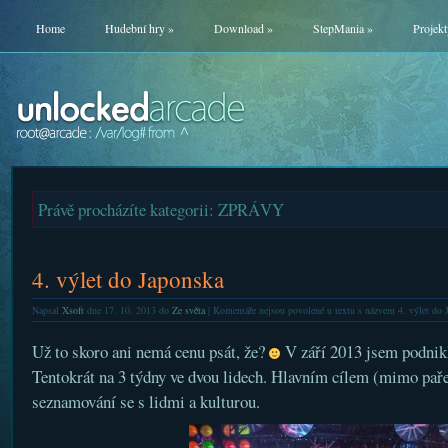
Home
Hudební hry
»
Download
»
StepMania
»
Projekt
Právě procházíte kategorii: ZPRÁVY
4. výlet do Japonska
Napsal
Xsoft
dne 17. 10. 2013 do
Ze světa
|
Komentáře nejsou povolené
u textu s názvem 4. výlet do 
Už to skoro ani nemá cenu psát, že?
V září 2013 jsem podni
Tentokrát na 3 týdny ve dvou lidech. Hlavním cílem (mimo paře
seznamování se s lidmi a kulturou.