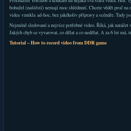
Procházím YouTube a koukám na nějaká svá stará videa. Hm. T
bohužel (naštěstí) nemají moc shlédnutí. Chcete vědět proč na
videa vznikla ad-hoc, bez jakékoliv přípravy a scénáře. Tady js
Nejméně sledované a nejvíce potřebné video. Říká, jak natáčet
Jakých chyb se vyvarovat, co dělat a co nedělat. A za 6 let má, t
Tutorial – How to record video from DDR game