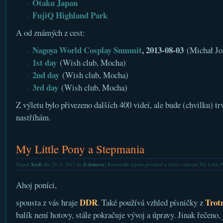
Otaku Japan
FujiQ Highland Park
A od známých z cest:
Nagoya World Cosplay Summit
, 2013-08-03
(Michał Jo
1st day
(Wish club, Mocha)
2nd day
(Wish club, Mocha)
3rd day
(Wish club, Mocha)
Z výletu bylo přivezeno dalších 400 videí, ale bude (chvilku) tr
nastříhám.
My Little Pony a Stepmania
Napsal
Xsoft
dne 20. 6. 2013 do
Z domova
|
Komentáře nejsou povolené
u textu s názvem My Little 
Ahoj poníci,
DDR
Trot
spousta z vás hraje
. Také používá vzhled písničky z
balík není hotovy, stále pokračuje vývoj a úpravy. Jinak řečeno, 