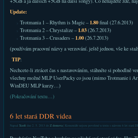
+5GB a já dalších +5GB na další songy). Co nenajdete zde, na
Update:
1.80
Trotmania 1 – Rhythm is Magic –
final (27.6.2013)
1.03
Trotmania 2 – Chrystalize –
(26.7.2013)
1.00
Trotmania 3 – Crusaders –
(26.7.2013)
(používám pracovní názvy a verzování. ještě jednou, vše ke sta
TIP
:
Nechcete-li ztrácet čas s nastavováním, stáhněte si pohodlně ve
všechny možné MLP UserPacky co jsou (mimo Trotmanie i Arr
WinDEU MLP kurzy…)
(Pokračování textu…)
6 let stará DDR videa
Napsal
Xsoft
dne 2. 5. 2013 do
Z domova
|
Komentáře nejsou povolené
u textu s názvem 6 let stará 