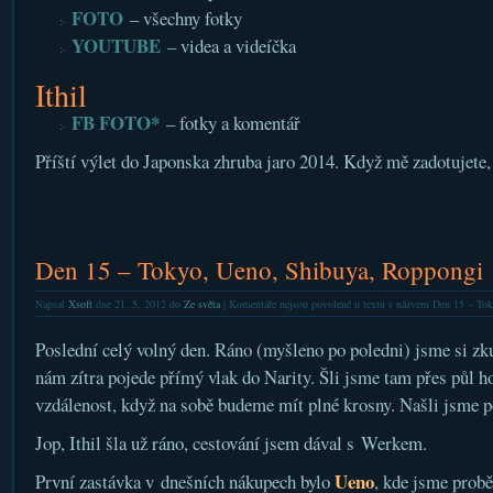
FOTO
– všechny fotky
YOUTUBE
– videa a videíčka
Ithil
FB FOTO*
– fotky a komentář
Příští výlet do Japonska zhruba jaro 2014. Když mě zadotujete, 
Den 15 – Tokyo, Ueno, Shibuya, Roppongi
Napsal
Xsoft
dne 21. 5. 2012 do
Ze světa
|
Komentáře nejsou povolené
u textu s názvem Den 15 – To
Poslední celý volný den. Ráno (myšleno po poledni) jsme si zku
nám zítra pojede přímý vlak do Narity. Šli jsme tam přes půl ho
vzdálenost, když na sobě budeme mít plné krosny. Našli jsme po
Jop, Ithil šla už ráno, cestování jsem dával s Werkem.
Ueno
První zastávka v dnešních nákupech bylo
, kde jsme prob