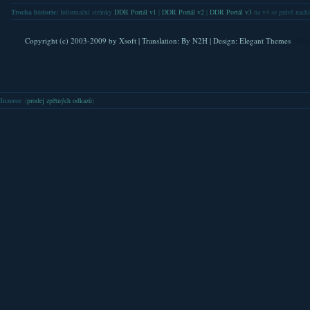
Trocha historie:
Informační stránky
DDR Portál v1
|
DDR Portál v2
|
DDR Portál v3
na v4 se právě nachá
Copyright (c) 2003-2009 by
Xsoft
| Translation:
By N2H
| Design:
Elegant Themes
| Pla
Inzerce
: (
prodej zpětných odkazů
)