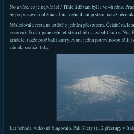
No a více, co je nejvíc lol? Tihle lidě tam byli i ve 4h ráno. Pr
by po pracovní době na silnici nehnul ani prstem, natož něco uk
Následovala cesta na letiště s jedním přestupem. Čekání na let
rezervu). Prošli jsme celé letiště a chtěli si zabalit kufry. Nic.
krádeže, takže proč balit kufry. A ani jednu potravinovou fólii 
zámek postačil taky.
Let pohoda, video už fungovalo. Pak 3 lety (tj. 2 přestupy v Ital