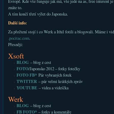
Evropě. Kde vše funguje jak má, vše jede na as, free interent je
znáte to.
A tím končí třetí výlet do Japonska.
Další info:
Za přečtení stojí i co Werk a Ithil fotili a blogovali. Máme i v
.pocitac.com
.
Přesněji:
Xsoft
BLOG
– blog z cest
FOTO
/Japonsko 2012 – fotky fotečky
FOTO FB*
Pár vybraných fotek
TWITTER
– pár velmi krátkých zpráv
YOUTUBE
– videa a videíčka
Werk
BLOG
– blog z cest
FB FOTO*
– fotky a komentáře