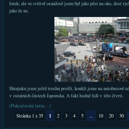
fotek, ale ve svítivě oranžové jsem byl jako pěst na oko, dost ryc
jako že ne.
Shinjuku jsme ještě trochu prošli, koukli jsme na autobusové ná
v ostatních částech Japonska. A fakt hodně lidí v této čtvrti.
(Pokračování textu…)
1
Stránka 1 z 35
2
3
4
5
...
10
20
30