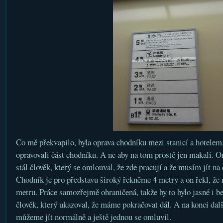
Co mě překvapilo, byla oprava chodníku mezi stanicí a hotelem
opravovali část chodníku. A ne aby na tom prostě jen makali. O
stál člověk, který se omlouval, že zde pracují a že musím jít na
Chodník je pro představu široký řekněme 4 metry a on řekl, že m
metru. Práce samozřejmě ohraničená, takže by to bylo jasné i be
člověk, který ukazoval, že máme pokračovat dál. A na konci další
můžeme jít normálně a ještě jednou se omluvil.