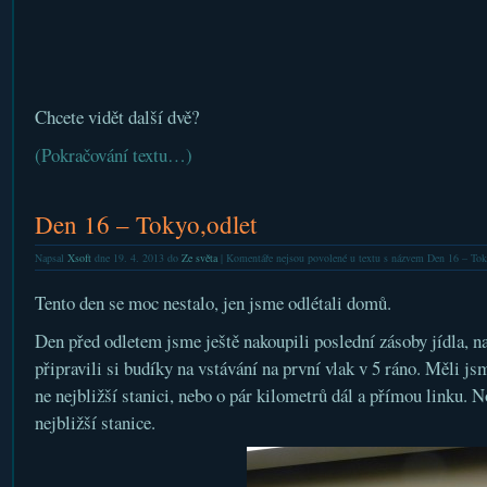
Chcete vidět další dvě?
(Pokračování textu…)
Den 16 – Tokyo,odlet
Napsal
Xsoft
dne 19. 4. 2013 do
Ze světa
|
Komentáře nejsou povolené
u textu s názvem Den 16 – Tok
Tento den se moc nestalo, jen jsme odlétali domů.
Den před odletem jsme ještě nakoupili poslední zásoby jídla, na 
připravili si budíky na vstávání na první vlak v 5 ráno. Měli js
ne nejbližší stanici, nebo o pár kilometrů dál a přímou linku. 
nejbližší stanice.