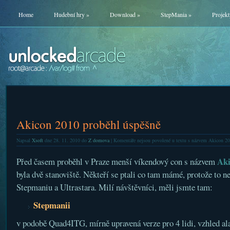
Home
Hudební hry
»
Download
»
StepMania
»
Projekt
Akicon 2010 proběhl úspěšně
Napsal
Xsoft
dne 28. 11. 2010 do
Z domova
|
Komentáře nejsou povolené
u textu s názvem Akicon 20
Aki
Před časem proběhl v Praze menší víkendový con s názvem
byla dvě stanoviště. Někteří se ptali co tam mámé, protože to n
Stepmaniu a Ultrastara. Milí návštěvníci, měli jsmte tam:
Stepmanii
v podobě Quad4ITG, mírně upravená verze pro 4 lidi, vzhled al