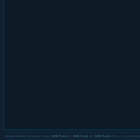
Trocha historie:
Informační stránky
DDR Portál v1
|
DDR Portál v2
|
DDR Portál v3
na v4 se právě nachá