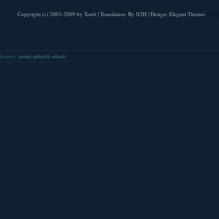
Copyright (c) 2003-2009 by
Xsoft
| Translation:
By N2H
| Design:
Elegant Themes
| Pla
Inzerce
: (
prodej zpětných odkazů
)