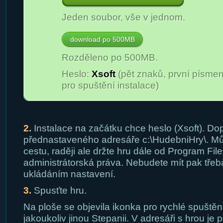
Jeden soubor, vše v jednom.
download po 500MB
Rozděleno po 500MB.
Heslo:
Xsoft
(pět znaků, první písmen
pro spuštění instalace)
2.
Instalace na začátku chce heslo (Xsoft). Dop
přednastaveného adresáře c:\HudebniHry\. Může
cestu, raději ale držte hru dále od Program Fil
administrátorská práva. Nebudete mít pak třeb
ukládáním nastavení.
3.
Spusťte hru.
Na ploše se objevila ikonka pro rychlé spuštění
jakoukoliv jinou Stepanii. V adresáři s hrou je