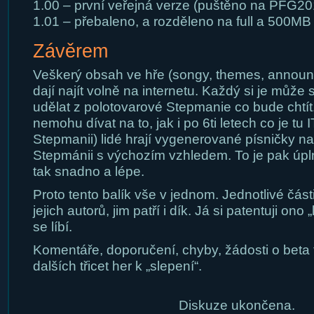
1.00 – první veřejná verze (puštěno na PFG20
1.01 – přebaleno, a rozděleno na full a 500MB 
Závěrem
Veškerý obsah ve hře (songy, themes, announce
dají najít volně na internetu. Každý si je může
udělat z polotovarové Stepmanie co bude chtí
nemohu dívat na to, jak i po 6ti letech co je tu 
Stepmanii) lidé hrají vygenerované písničky 
Stepmánii s výchozím vzhledem. To je pak úplně
tak snadno a lépe.
Proto tento balík vše v jednom. Jednotlivé část
jejich autorů, jim patří i dík. Já si patentuji ono
se líbí.
Komentáře, doporučení, chyby, žádosti o beta 
dalších třicet her k „slepení“.
Diskuze ukončena.