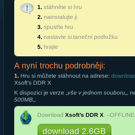
1.
stáhněte si hru
2.
nainstalujte ji
3.
spusťte hru
4.
nastavte si taneční podložku
5.
hrajte
A nyní trochu podrobněji:
1.
Hru si můžete stáhnout na adrese:
download
Xsoft’s DDR X
K dispozici je verze „
vše v jednom souboru
„, n
500MB
„.
Download
Xsoft’s DDR X
: –OFFLINE
download 2.6GB