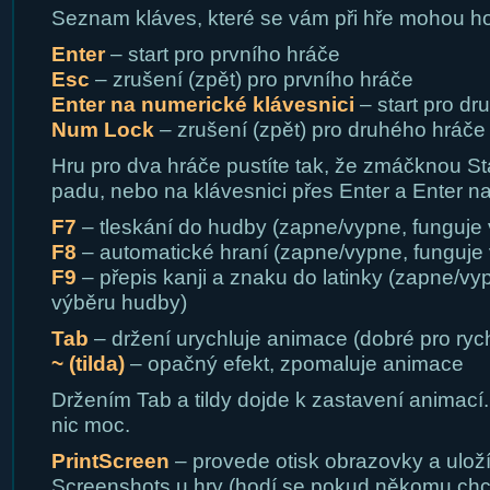
Seznam kláves, které se vám při hře mohou ho
Enter
– start pro prvního hráče
Esc
– zrušení (zpět) pro prvního hráče
Enter na numerické klávesnici
– start pro dr
Num Lock
– zrušení (zpět) pro druhého hráče
Hru pro dva hráče pustíte tak, že zmáčknou St
padu, nebo na klávesnici přes Enter a Enter na
F7
– tleskání do hudby (zapne/vypne, funguje 
F8
– automatické hraní (zapne/vypne, funguje 
F9
– přepis kanji a znaku do latinky (zapne/vy
výběru hudby)
Tab
– držení urychluje animace (dobré pro ryc
~ (tilda)
– opačný efekt, zpomaluje animace
Držením Tab a tildy dojde k zastavení animací.
nic moc.
PrintScreen
– provede otisk obrazovky a ulož
Screenshots u hry (hodí se pokud někomu chce