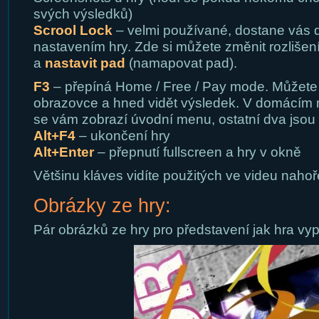
svých výsledků)
Scrool Lock
– velmi používané, dostane vás 
nastavením hry. Zde si můžete změnit rozlišení,
a
nastavit pad
(namapovat pad).
F3
– přepíná Home / Free / Pay mode. Můžete
obrazovce a hned vidět výsledek. V domácí
se vám zobrazí úvodní menu, ostatní dva jsou
Alt+F4
– ukončení hry
Alt+Enter
– přepnutí fullscreen a hry v okně
Většinu kláves vidíte použitých ve videu nahoř
Obrázky ze hry:
Pár obrázků ze hry pro představení jak hra vy