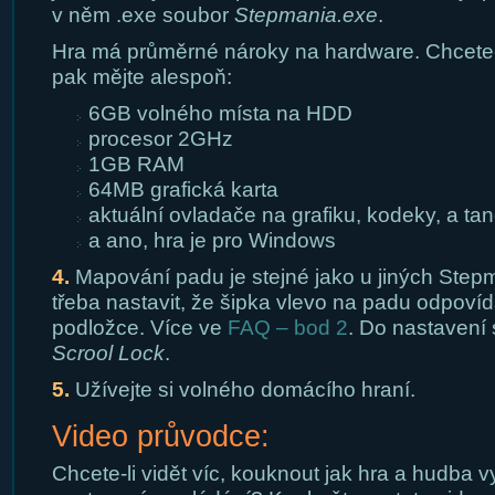
v něm .exe soubor
Stepmania.exe
.
Hra má průměrné nároky na hardware. Chcete-li
pak mějte alespoň:
6GB volného místa na HDD
procesor 2GHz
1GB RAM
64MB grafická karta
aktuální ovladače na grafiku, kodeky, a ta
a ano, hra je pro Windows
4.
Mapování padu je stejné jako u jiných Step
třeba nastavit, že šipka vlevo na padu odpovíd
podložce. Více ve
FAQ – bod 2
. Do nastavení
Scrool Lock
.
5.
Užívejte si volného domácího hraní.
Video průvodce:
Chcete-li vidět víc, kouknout jak hra a hudba vyp