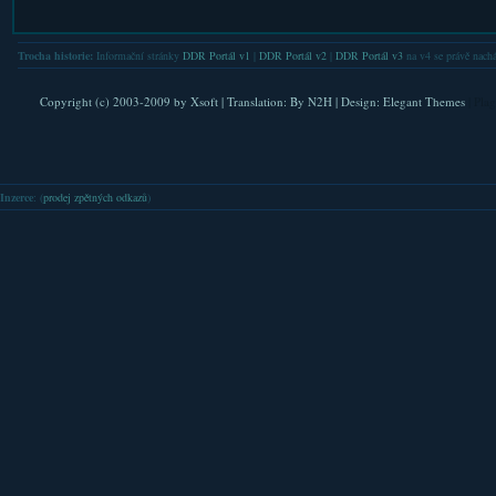
Trocha historie:
Informační stránky
DDR Portál v1
|
DDR Portál v2
|
DDR Portál v3
na v4 se právě nachá
Copyright (c) 2003-2009 by
Xsoft
| Translation:
By N2H
| Design:
Elegant Themes
| Pla
Inzerce
: (
prodej zpětných odkazů
)