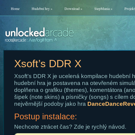
Home
Hudební hry
»
Download
»
StepMania
»
Projekt
Xsoft’s DDR X
Xsoft’s DDR X je ucelená kompilace hudební h
hudební hra je postavena na otevřeném simul
doplňena o grafiku (themes), komentátora (an
šipek (note skins) a písničky (songs) s cílem 
nejvěrnější podoby jako hra
DanceDanceRevo
Postup instalace:
Nechcete ztrácet čas? Zde je rychlý návod.