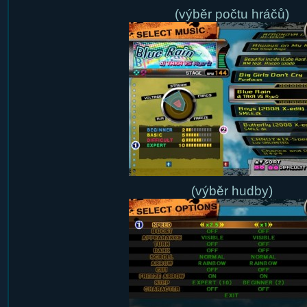
(výběr počtu hráčů)
(výběr hudby)