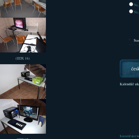
Ne,
Ne,
Sta
(IIDX 16)
čes
Kalendář ak
Kalendář akcí
ve