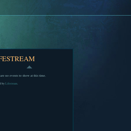
IFESTREAM
are no events to show at this time.
d by
Lifestream
.