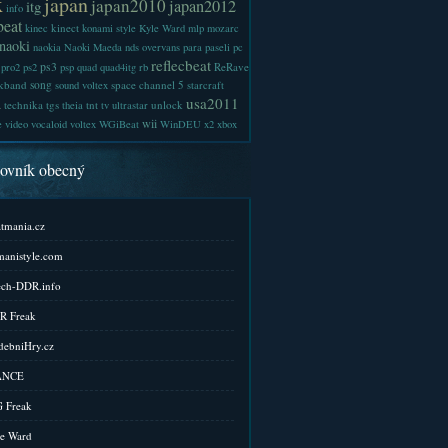
x
japan
japan2010
japan2012
itg
info
beat
kinect
kinec
konami style
Kyle Ward
mlp
mozarc
naoki
naokia
Naoki Maeda
nds
overvans
para
paseli
pc
reflecbeat
ps3
ReRave
pro2
ps2
psp
quad
quad4itg
rb
kband
song
space channel 5
sound voltex
starcraft
a
usa2011
technika
tgs
tnt
unlock
theia
tv
ultrastar
wii
e
video
vocaloid
voltex
WGiBeat
WinDEU
x2
xbox
kovník obecný
tmania.cz
anistyle.com
ch-DDR.info
R Freak
ebniHry.cz
ANCE
 Freak
e Ward