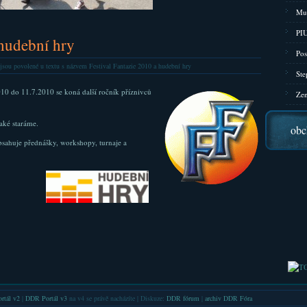
Mu
PIU
 hudební hry
Pos
jsou povolené
u textu s názvem Festival Fantazie 2010 a hudební hry
Ste
10 do 11.7.2010 se koná další ročník příznivců
Zen
aké staráme.
obc
sahuje přednášky, workshopy, turnaje a
rtál v2
|
DDR Portál v3
na v4 se právě nacházíte | Diskuze:
DDR fórum
|
archiv DDR Fóra