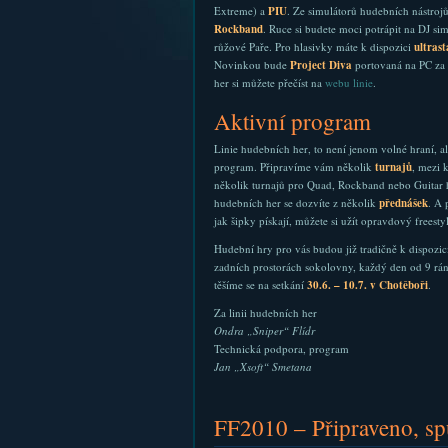
Extreme) a
PIU
. Ze simulátorů hudebních nástro
Rockband
. Ruce si budete moci potrápit na DJ si
růžové Paře. Pro hlasivky máte k dispozici
ultrast
Novinkou bude
Project Diva
portovaná na PC za 
her si můžete přečíst na
webu linie
.
Aktivní program
Linie hudebních her, to není jenom volné hraní, ale
program. Připravíme vám několik
turnajů
, mezi 
několik turnajů pro Quad, Rockband nebo Guitar 
hudebních her se dozvíte z několik
přednášek
. A 
jak šipky pískají, můžete si užít opravdový frees
Hudební hry pro vás budou již tradičně k dispozic
zadních prostorách sokolovny, každý den od 9 ráno
těšíme se na setkání
30.6. – 10.7. v Chotěboři
.
Za linii hudebních her
Ondra „Sniper“ Flídr
Technická podpora, program
Jan „Xsoft“ Smetana
FF2010 – Připraveno, sp