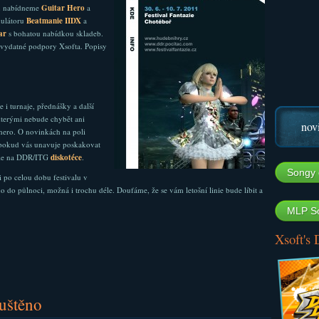
jů nabídneme
Guitar Hero
a
mulátoru
Beatmanie IIDX
a
ar
s bohatou nabídkou skladeb.
vydatné podpory Xsofta. Popisy
 i turnaje, přednášky a další
kterými nebude chybět ani
nov
hero. O novinkách na poli
pokud vás unavuje poskakovat
tyle na DDR/ITG
diskotéce
.
Songy 
i po celou dobu festivalu v
 do půlnoci, možná i trochu déle. Doufáme, že se vám letošní linie bude líbit a
MLP So
Xsoft's
uštěno