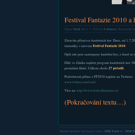
Festival Fantazie 2010 a
Napsal
Xsoft
dne 1. 7. 2010 do
Z domova
|
Komentáře ne
Zdravím příznivce hudebních her. Dnes, od 1.7.20
fantastiky s názvem
Festival Fantazie 2010
.
Opět zde jsou zastoupeny hudební hry, o které se t
Dále ve článku najdete program hudebních her. Ob
promítání filmů. Celkem okolo
27 pořadů
.
Podrobnosti přímo z FF2010 najdete na Twitteru:
www.twitter.com/xsoft
Více na:
http://www.festivalfantazie.cz/
(Pokračování textu…)
Trocha historie:
Informační stránky
DDR Portál v1
|
DDR Po