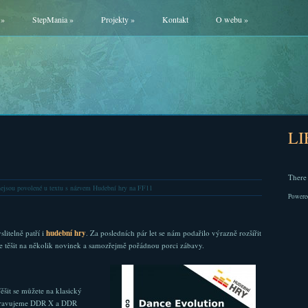
»
StepMania
»
Projekty
»
Kontakt
O webu
»
L
There 
ejsou povolené
u textu s názvem Hudební hry na FF11
Powere
litelně patří i
hudební hry
. Za posledních pár let se nám podařilo výrazně rozšířit
e těšit na několik novinek a samozřejmě pořádnou porci zábavy.
šit se můžete na klasický
pravujeme DDR X a DDR