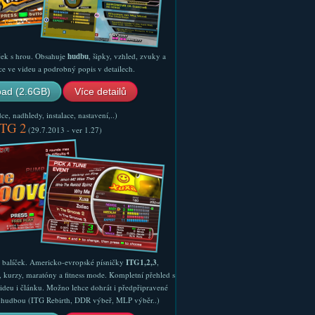
ček s hrou. Obsahuje
hudbu
, šipky, vzhled, zvuky a
ce ve videu a podrobný popis v detailech.
ad (2.6GB)
Více detailů
e, nadhledy, instalace, nastavení,..)
ITG 2
(29.7.2013 - ver 1.27)
ý balíček. Americko-evropské písničky
ITG1,2,3
,
, kurzy, maratóny a fitness mode. Kompletní přehled s
ideu i článku. Možno lehce dohrát i předpřipravené
ší hudbou (ITG Rebirth, DDR výbeř, MLP výběr..)