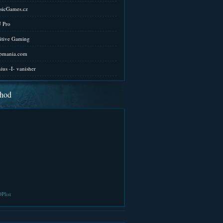
sicGames.cz
 Pro
itive Gaming
pmania.com
ius -I- vanisher
hod