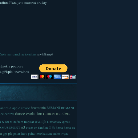
ation
// kde jsou hudební arkády
Czech music machine locations
na větší mapě
ránek a podporu
te
přispět
libovolnou
y
beatmania
android
apple
BEMANI
arcade
BEMANI
dance masters
dance evolution
ce central
djh
 S
ddr x
DefJam Rapstar
diva
DJmaniaX
djmax
e3
ff
-AMUSEMENT
evans
ex
fanfilm
ffs
fiesta
fiesta ex
m
gh
ggr
guitar hero
guitarhero
hatsune miku
hypaa