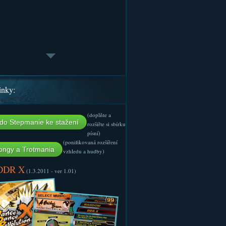
inky:
(doplňte a
do Stepmanie ke stažení
rozšiřte si sbírku
písní)
(ponifikovaná rozšíření
ngy a Trotmania
vzhledu a hudby)
 DDR X
(1.3.2011 - ver 1.01)