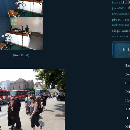
iid
idance
ju
japan2013
mungyodance
piu
pnm
ppp
roc
rock band
stepmani
utacchi
vanoc
lin
(RockBand)
Bea
Bem
Cze
DD
Hud
iD
ITG
Kyl