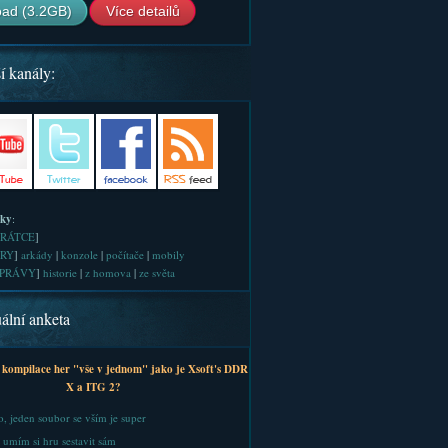
ad (3.2GB)
Více detailů
í kanály:
iky
:
RÁTCE
]
RY
]
arkády
|
konzole
|
počítače
|
mobily
PRÁVY
]
historie
|
z homova
|
ze světa
ální anketa
 kompilace her "vše v jednom" jako je Xsoft's DDR
X a ITG 2?
, jeden soubor se vším je super
 umím si hru sestavit sám