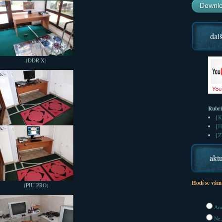
Downlo
dalš
(DDR X)
Rubr
[
K
[
H
[
Z
aktu
Hodí se vám
(PIU PRO)
Ano
Ne,