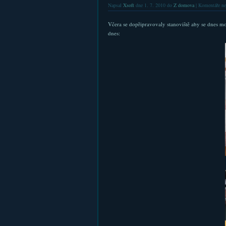
Napsal
Xsoft
dne 1. 7. 2010 do
Z domova
|
Komentáře ne
Včera se dopřipravovaly stanoviště aby se dnes moh
dnes: