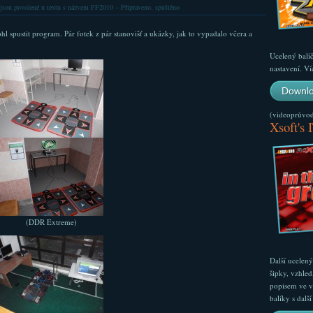
jsou povolené
u textu s názvem FF2010 – Připraveno, spuštěno
l spustit program. Pár fotek z pár stanovišť a ukázky, jak to vypadalo včera a
Ucelený balí
nastavení. Ví
Downlo
(videoprůvodc
Xsoft's 
(DDR Extreme)
Další ucelen
šipky, vzhled
popisem ve v
balíky s dal