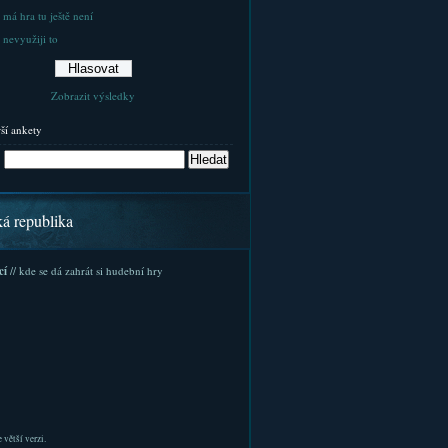
 má hra tu ještě není
 nevyužiji to
Zobrazit výsledky
rší ankety
ká republika
cí
// kde se dá zahrát si hudební hry
 větší verzi.