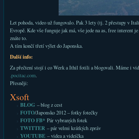
Let pohoda, video už fungovalo. Pak 3 lety (tj. 2 přestupy v Ital
Evropě. Kde vše funguje jak má, vše jede na as, free interent je
znáte to.
A tím končí třetí výlet do Japonska.
Další info:
Za přečtení stojí i co Werk a Ithil fotili a blogovali. Máme i v
.pocitac.com
.
Přesněji:
Xsoft
BLOG
– blog z cest
FOTO
/Japonsko 2012 – fotky fotečky
FOTO FB*
Pár vybraných fotek
TWITTER
– pár velmi krátkých zpráv
YOUTUBE
– videa a videíčka