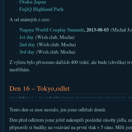
Otaku Japan
FujiQ Highland Park
A od známých z cest:
Nagoya World Cosplay Summit
, 2013-08-03
(Michał Jo
1st day
(Wish club, Mocha)
2nd day
(Wish club, Mocha)
3rd day
(Wish club, Mocha)
Z výletu bylo přivezeno dalších 400 videí, ale bude (chvilku) tr
nastříhám.
Den 16 – Tokyo,odlet
Napsal
Xsoft
dne 19. 4. 2013 do
Ze světa
|
Komentáře nejsou povolené
u textu s názvem Den 16 – Tok
Tento den se moc nestalo, jen jsme odlétali domů.
Den před odletem jsme ještě nakoupili poslední zásoby jídla, na 
připravili si budíky na vstávání na první vlak v 5 ráno. Měli js