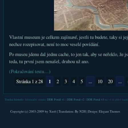
Vlastní museum je celkem zajímavé, jestli tu budete, taky si je
nechce rozepisovat, není to moc veselé povídání.
Po museu jdenu dal jednu cache, to jen tak, aby se neřeklo, že 
teda, tu první jsem nenašel, druhou už ano.
(Pokračování textu…)
1
Stránka 1 z 28
2
3
4
5
...
10
20
...
Trocha historie:
Informační stránky
DDR Portál v1
|
DDR Portál v2
|
DDR Portál v3
na v4 se právě nachá
Copyright (c) 2003-2009 by
Xsoft
| Translation:
By N2H
| Design:
Elegant Themes
| Pla