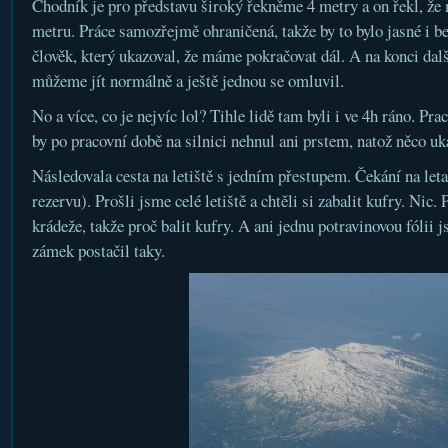
Chodník je pro představu široký řekněme 4 metry a on řekl, že m
metru. Práce samozřejmě ohraničená, takže by to bylo jasné i be
člověk, který ukazoval, že máme pokračovat dál. A na konci další
můžeme jít normálně a ještě jednou se omluvil.
No a více, co je nejvíc lol? Tihle lidě tam byli i ve 4h ráno. Pr
by po pracovní době na silnici nehnul ani prstem, natož něco uk
Následovala cesta na letiště s jedním přestupem. Čekání na let
rezervu). Prošli jsme celé letiště a chtěli si zabalit kufry. Nic.
krádeže, takže proč balit kufry. A ani jednu potravinovou fólii 
zámek postačil taky.