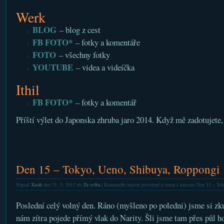
Werk
BLOG
– blog z cest
FB FOTO*
– fotky a komentáře
FOTO
– všechny fotky
YOUTUBE
– videa a videíčka
Ithil
FB FOTO*
– fotky a komentář
Příští výlet do Japonska zhruba jaro 2014. Když mě zadotujete, 
Den 15 – Tokyo, Ueno, Shibuya, Roppongi
Napsal
Xsoft
dne 21. 5. 2012 do
Ze světa
|
Komentáře nejsou povolené
u textu s názvem Den 15 – To
Poslední celý volný den. Ráno (myšleno po poledni) jsme si zku
nám zítra pojede přímý vlak do Narity. Šli jsme tam přes půl ho