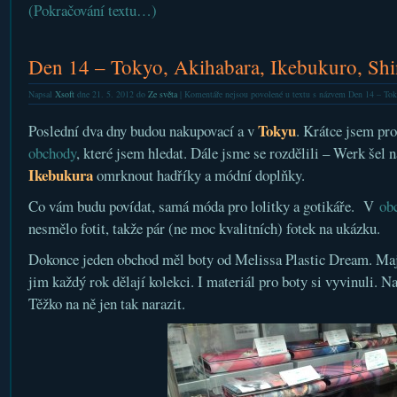
(Pokračování textu…)
Den 14 – Tokyo, Akihabara, Ikebukuro, Sh
Napsal
Xsoft
dne 21. 5. 2012 do
Ze světa
|
Komentáře nejsou povolené
u textu s názvem Den 14 – Tok
Tokyu
Poslední dva dny budou nakupovací a v
. Krátce jsem pr
obchody
, které jsem hledat. Dále jsme se rozdělili – Werk šel na
Ikebukura
omrknout hadříky a módní doplňky.
Co vám budu povídat, samá móda pro lolitky a gotikáře. V
ob
nesmělo fotit, takže pár (ne moc kvalitních) fotek na ukázku.
Dokonce jeden obchod měl boty od Melissa Plastic Dream. Maj
jim každý rok dělají kolekci. I materiál pro boty si vyvinuli. N
Těžko na ně jen tak narazit.