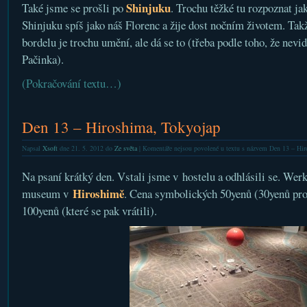
Shinjuku
Také jsme se prošli po
. Trochu těžké tu rozpoznat j
Shinjuku spíš jako náš Florenc a žije dost nočním životem. Tak
bordelu je trochu umění, ale dá se to (třeba podle toho, že nevi
Pačinka).
(Pokračování textu…)
Den 13 – Hiroshima, Tokyojap
Napsal
Xsoft
dne 21. 5. 2012 do
Ze světa
|
Komentáře nejsou povolené
u textu s názvem Den 13 – Hir
Na psaní krátký den. Vstali jsme v hostelu a odhlásili se. Werk s
Hiroshimě
museum v
. Cena symbolických 50yenů (30yenů pro 
100yenů (které se pak vrátili).