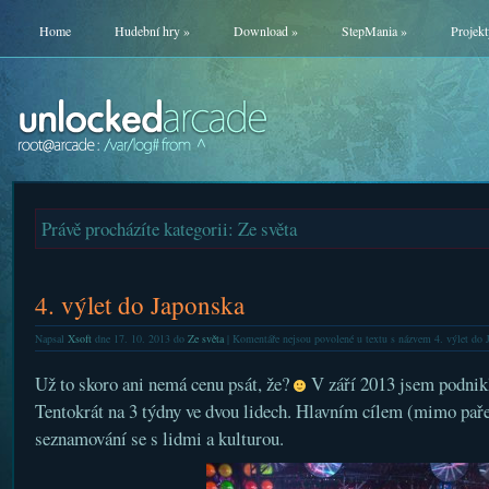
Home
Hudební hry
»
Download
»
StepMania
»
Projekt
Právě procházíte kategorii: Ze světa
4. výlet do Japonska
Napsal
Xsoft
dne 17. 10. 2013 do
Ze světa
|
Komentáře nejsou povolené
u textu s názvem 4. výlet do 
Už to skoro ani nemá cenu psát, že?
V září 2013 jsem podni
Tentokrát na 3 týdny ve dvou lidech. Hlavním cílem (mimo paře
seznamování se s lidmi a kulturou.