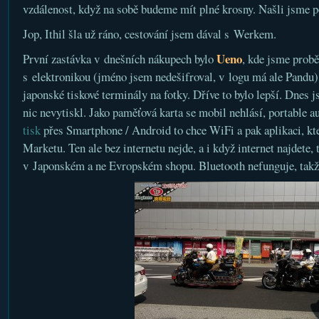
vzdálenost, když na sobě budeme mít plné krosny. Našli jsme po
Jop, Ithil šla už ráno, cestování jsem dával s Werkem.
Ueno
První zastávka v dnešních nákupech bylo
, kde jsme prob
s elektronikou (jméno jsem nedešifroval, v logu má ale Pandu
japonské tiskové terminály na fotky. Dříve to bylo lepší. Dnes 
nic nevytiskl. Jako paměťová karta se mobil nehlásí, portable au
tisk
přes Smartphone / Android to chce WiFi a pak aplikaci, kte
Marketu. Ten ale bez internetu nejde, a i když internet najdete, t
v Japonském a ne Evropském shopu. Bluetooth nefunguje, takž