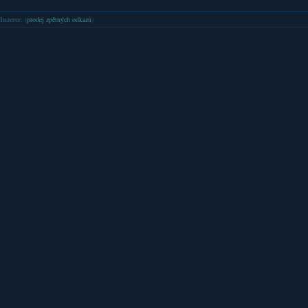
Inzerce
: (
prodej zpětných odkazů
)