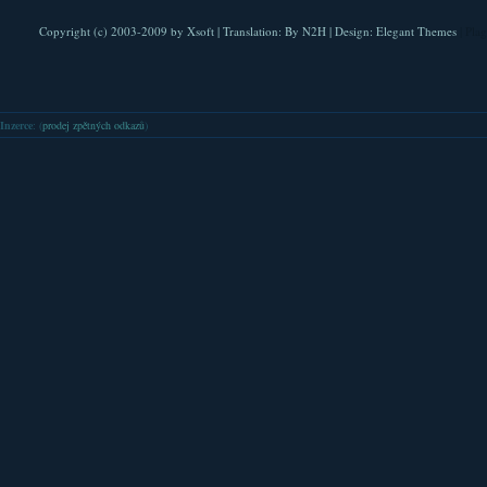
Copyright (c) 2003-2009 by
Xsoft
| Translation:
By N2H
| Design:
Elegant Themes
| Pla
Inzerce
: (
prodej zpětných odkazů
)