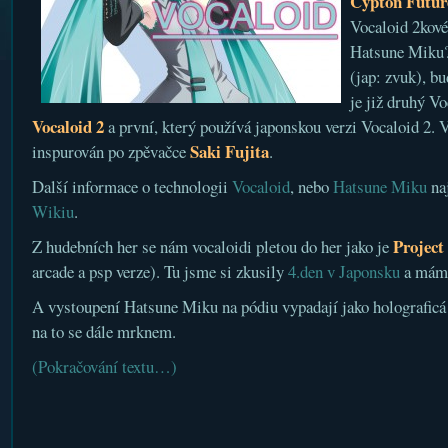
Cypton Futur
Vocaloid 2kové
Hatsune Miku? 
(jap: zvuk), b
je již druhý V
Vocaloid 2
a první, který používá japonskou verzi Vocaloid 2. 
Saki Fujita
inspurován po zpěvačce
.
Další informace o technologii
Vocaloid
, nebo
Hatsune Miku
naj
Wikiu
.
Project
Z hudebních her se nám vocaloidi pletou do her jako je
arcade a psp verze). Tu jsme si zkusily
4.den v Japonsku
a máme
A vystoupení Hatsune Miku na pódiu vypadají jako holograficá
na to se dále mrknem.
(Pokračování textu…)