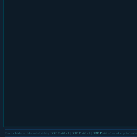
Trocha historie:
Informační stránky
DDR Portál v1
|
DDR Portál v2
|
DDR Portál v3
na v4 se právě nachá