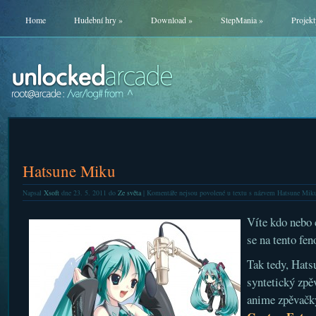
Home
Hudební hry
»
Download
»
StepMania
»
Projekt
Hatsune Miku
Napsal
Xsoft
dne 23. 5. 2011 do
Ze světa
|
Komentáře nejsou povolené
u textu s názvem Hatsune Mik
Víte kdo nebo 
se na tento f
Tak tedy, Hats
syntetický zpě
anime zpěvačky