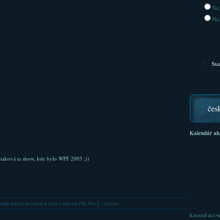
Ne,
Ne,
Sta
čes
Kalendář ak
e taková ta show, kde bylo WPF 2005 ;))
táře nejsou povolené
u textu s názvem PIU Pro 2 – hotovo
Kalendář akcí
ve