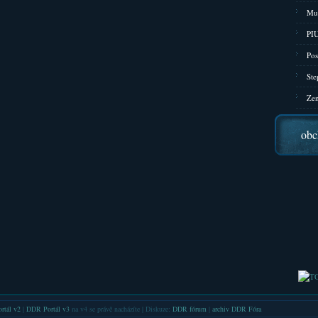
Mu
PIU
Pos
Ste
Zen
obc
rtál v2
|
DDR Portál v3
na v4 se právě nacházíte | Diskuze:
DDR fórum
|
archiv DDR Fóra