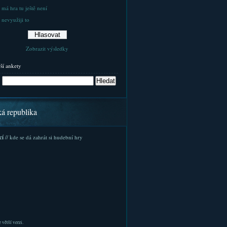
 má hra tu ještě není
 nevyužiji to
Zobrazit výsledky
rší ankety
ká republika
cí
// kde se dá zahrát si hudební hry
 větší verzi.