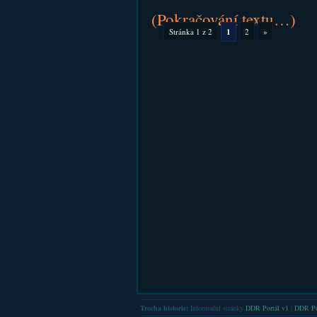
(Pokračování textu…)
Stránka 1 z 2
1
2
»
Trocha historie:
Informační stránky
DDR Portál v1
|
DDR Po