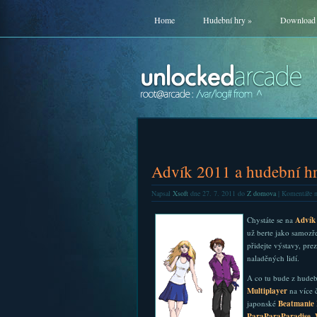
Home
Hudební hry
»
Download
Advík 2011 a hudební h
Napsal
Xsoft
dne 27. 7. 2011 do
Z domova
|
Komentáře n
Chystáte se na
Advík
už berte jako samozř
přidejte výstavy, pre
naladěných lidí.
A co tu bude z hudeb
Multiplayer
na více 
japonské
Beatmanie 
ParaParaParadise
,