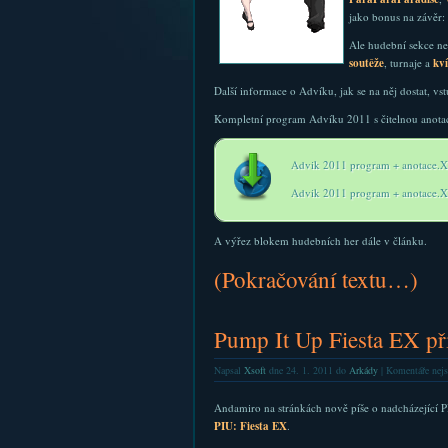
jako bonus na závěr:
Ale hudební sekce ne
soutěže
, turnaje a
kv
Další informace o Advíku, jak se na něj dostat, vs
Kompletní program Advíku 2011 s čitelnou anotací
Advik 2011 program + anotace.
Advik 2011 program + anotace.
A výřez blokem hudebních her dále v článku.
(Pokračování textu…)
Pump It Up Fiesta EX př
Napsal
Xsoft
dne 24. 1. 2011 do
Arkády
|
Komentáře nejs
Andamiro na stránkách nově píše o nadcházející P
PIU: Fiesta EX
.