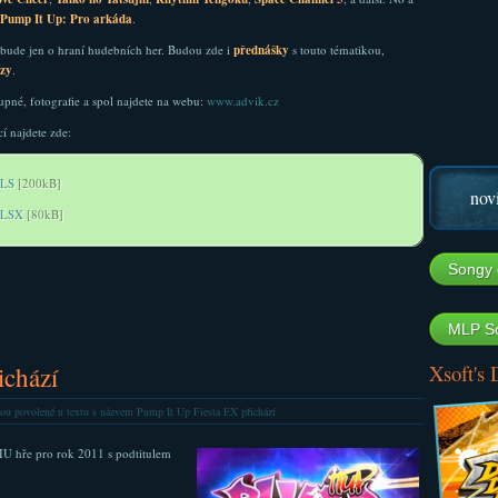
Pump It Up: Pro
arkáda
.
bude jen o hraní hudebních her. Budou zde i
přednášky
s touto tématikou,
ízy
.
tupné, fotografie a spol najdete na webu:
www.advik.cz
 najdete zde:
XLS
[200kB]
nov
XLSX
[80kB]
Songy 
MLP So
Xsoft's
ichází
ou povolené
u textu s názvem Pump It Up Fiesta EX přichází
IU hře pro rok 2011 s podtitulem