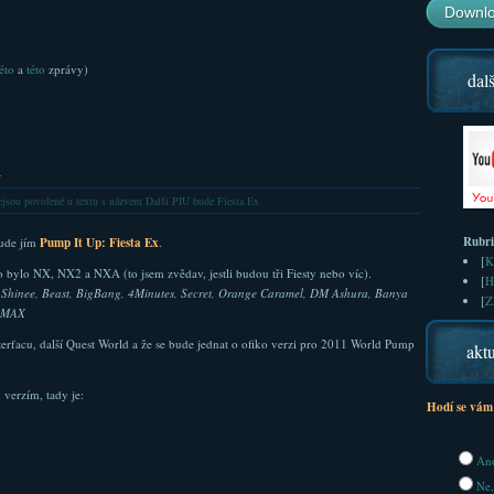
Downlo
éto
a
této
zprávy)
dalš
x
jsou povolené
u textu s názvem Další PIU bude Fiesta Ex
Rubr
Bude jím
Pump It Up: Fiesta Ex
.
[
K
o bylo NX, NX2 a NXA (to jsem zvědav, jestli budou tři Fiesty nebo víc).
[
H
:
Shinee, Beast, BigBang, 4Minutes, Secret, Orange Caramel, DM Ashura, Banya
[
Z
, MAX
erfacu, další Quest World a že se bude jednat o ofiko verzi pro 2011 World Pump
aktu
m verzím, tady je:
Hodí se vám
Ano
Ne,