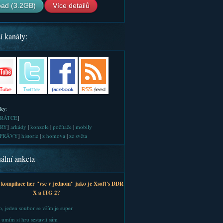
ad (3.2GB)
Více detailů
í kanály:
iky
:
RÁTCE
]
RY
]
arkády
|
konzole
|
počítače
|
mobily
PRÁVY
]
historie
|
z homova
|
ze světa
ální anketa
 kompilace her "vše v jednom" jako je Xsoft's DDR
X a ITG 2?
, jeden soubor se vším je super
 umím si hru sestavit sám