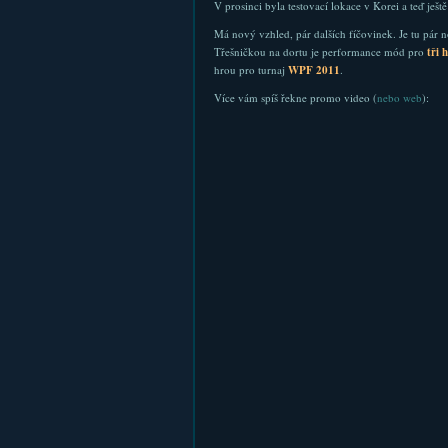
V prosinci byla testovací lokace v Korei a teď ješ
Má nový vzhled, pár dalších fíčovinek. Je tu pár 
Třešničkou na dortu je performance mód pro
tři 
hrou pro turnaj
WPF 2011
.
Více vám spíš řekne promo video (
nebo web
):