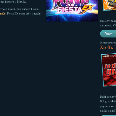
tě pár kousků v Mexiku.
nových módů, pak starých klasik.
hráče
. Fiesta EX bude taky oficiální
Ucelený balí
nastavení. Ví
Downlo
(videoprůvodc
Xsoft's 
Další ucelen
šipky, vzhled
popisem ve v
balíky s dal