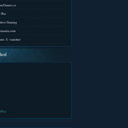
sicGames.cz
 Pro
itive Gaming
pmania.com
ius -I- vanisher
hod