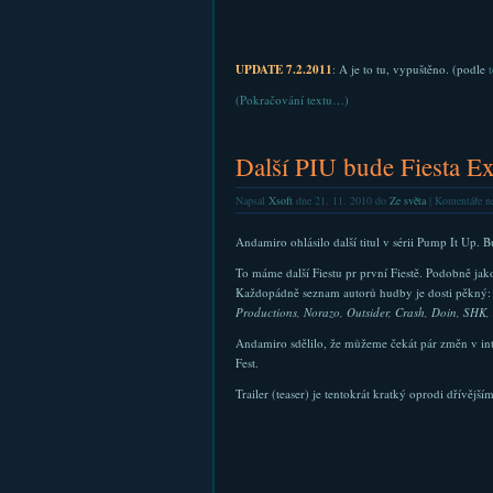
UPDATE 7.2.2011
: A je to tu, vypuštěno. (podle
t
(Pokračování textu…)
Další PIU bude Fiesta E
Napsal
Xsoft
dne 21. 11. 2010 do
Ze světa
|
Komentáře ne
Andamiro ohlásilo další titul v sérii Pump It Up. 
To máme další Fiestu pr první Fiestě. Podobně jak
Každopádně seznam autorů hudby je dosti pěkný
Productions, Norazo, Outsider, Crash, Doin, SHK
Andamiro sdělilo, že můžeme čekát pár změn v int
Fest.
Trailer (teaser) je tentokrát kratký oprodi dřívější