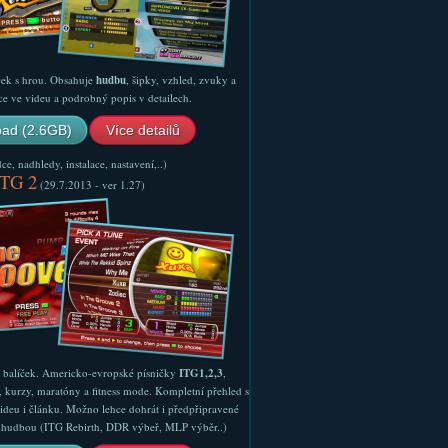
ček s hrou. Obsahuje
hudbu
, šipky, vzhled, zvuky a
ce ve videu a podrobný popis v detailech.
ad (2.6GB)
Více detailů
e, nadhledy, instalace, nastavení,..)
ITG 2
(29.7.2013 - ver 1.27)
ý balíček. Americko-evropské písničky
ITG1,2,3
,
, kurzy, maratóny a fitness mode. Kompletní přehled s
ideu i článku. Možno lehce dohrát i předpřipravené
ší hudbou (ITG Rebirth, DDR výbeř, MLP výběr..)