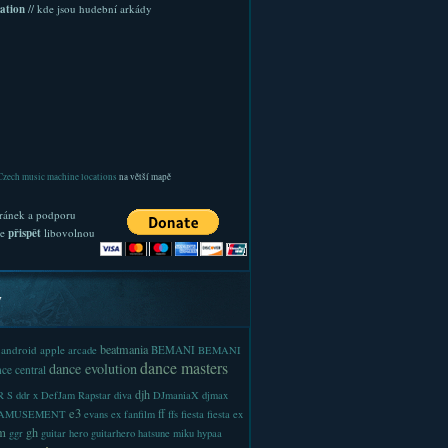
ation
// kde jsou hudební arkády
Czech music machine locations
na větší mapě
ránek a podporu
te
přispět
libovolnou
y
beatmania
android
apple
BEMANI
arcade
BEMANI
dance masters
dance evolution
ce central
djh
 S
ddr x
DefJam Rapstar
diva
DJmaniaX
djmax
e3
ff
-AMUSEMENT
evans
ex
fanfilm
ffs
fiesta
fiesta ex
m
gh
ggr
guitar hero
guitarhero
hatsune miku
hypaa