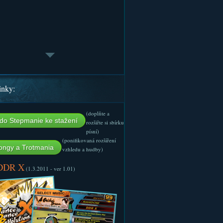
inky:
(doplňte a
do Stepmanie ke stažení
rozšiřte si sbírku
písní)
(ponifikovaná rozšíření
ngy a Trotmania
vzhledu a hudby)
 DDR X
(1.3.2011 - ver 1.01)