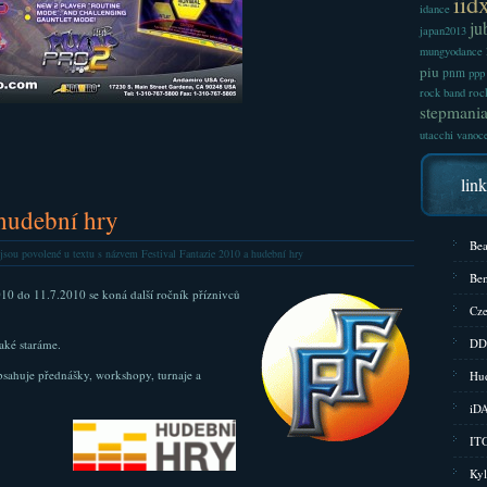
iid
idance
ju
japan2013
mungyodance
piu
pnm
ppp
roc
rock band
stepmani
utacchi
vanoc
lin
 hudební hry
Bea
jsou povolené
u textu s názvem Festival Fantazie 2010 a hudební hry
Bem
10 do 11.7.2010 se koná další ročník příznivců
Cze
DD
aké staráme.
sahuje přednášky, workshopy, turnaje a
Hud
iD
ITG
Kyl