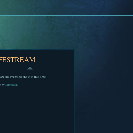
IFESTREAM
are no events to show at this time.
d by
Lifestream
.