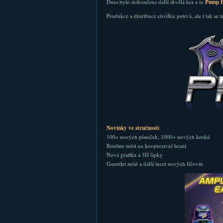
Dnes bylo dokončena další skvělá hra a to
Pump I
Produkce a distribuce chvilku potrvá, ale i tak se
Novinky ve stručnosti
:
100+ nových písniček, 1000+ nových kroků
Routine mód na kooperatvní hraní
Nová grafika a 3D šipky
Gauntlet mód a další tucet nových fíčovin