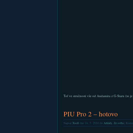
Toť ve stručnosti vše od Andamira z G-Staru (to j
PIU Pro 2 – hotovo
Napsal
Xsoft
dne 16. 7. 2010 do
Arkády
,
Ze světa
|
Komen