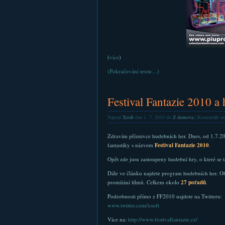
(
více
)
(Pokračování textu…)
Festival Fantazie 2010 a
Napsal
Xsoft
dne 1. 7. 2010 do
Z domova
|
Komentáře ne
Zdravím příznivce hudebních her. Dnes, od 1.7.20
fantastiky s názvem
Festival Fantazie 2010
.
Opět zde jsou zastoupeny hudební hry, o které se t
Dále ve článku najdete program hudebních her. Ob
promítání filmů. Celkem okolo
27 pořadů
.
Podrobnosti přímo z FF2010 najdete na Twitteru:
www.twitter.com/xsoft
Více na:
http://www.festivalfantazie.cz/