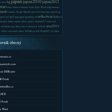
x
japan
japan2010
japan2012
itg
info
beat
kinect
kinec
konami style
Kyle Ward
mlp
mozarc
naoki
naokia
Naoki Maeda
nds
overvans
para
paseli
pc
reflecbeat
ps3
ReRave
pro2
ps2
psp
quad
quad4itg
rb
kband
song
space channel 5
sound voltex
starcraft
a
usa2011
technika
tgs
tnt
unlock
theia
tv
ultrastar
wii
e
video
vocaloid
voltex
WGiBeat
WinDEU
x2
xbox
kovník obecný
tmania.cz
anistyle.com
ch-DDR.info
R Freak
ebniHry.cz
ANCE
 Freak
e Ward