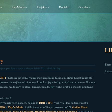
»
StepMania
»
Projekty
»
Kontakt
O webu
»
L
ry
There 
ejsou povolené
u textu s názvem Advík 2011 a hudební hry
Powere
 2011
? Letošní, již šestý, ročník mezinárodního festivalu. Mimo hudební hry (to
ejmost) zde najdete sekci anime, komiksu japanistiky, a nějakou tu mangu. K tomu
zentace, přednášky, soutěže, turnaje, besedy,
hry
všeho druhu a spousty pozitivně
ních her?
čtyřpanelových padech, nějaké to
DDR
a
ITG
, však víte. Pak si dáme trochu
IIDX
a
Pop’n Music
. A dále budeme střídat, co zrovna pofrčí.
Guitar Hero
,
We Cheer
,
Taiko no Tatsujin
,
Rhythm Tengoku
,
Space Channel 5
, a další. No a