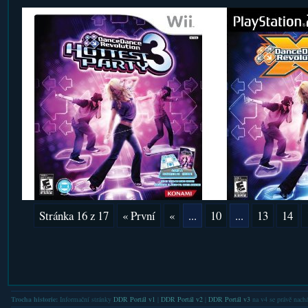
Stránka 16 z 17
« První
«
...
10
...
13
14
Trocha historie:
Informační stránky
DDR Portál v1
|
DDR Portál v2
|
DDR Portál v3
na v4 se právě nachá