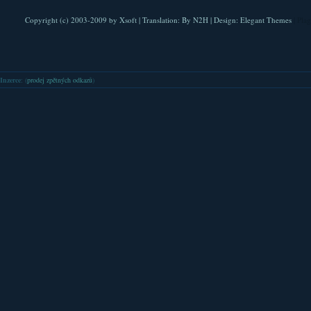
Copyright (c) 2003-2009 by
Xsoft
| Translation:
By N2H
| Design:
Elegant Themes
| Pla
Inzerce
: (
prodej zpětných odkazů
)