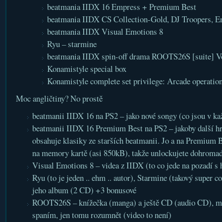
beatmania IIDX 16 Empress + Premium Best
beatmania IIDX CS Collection-Gold, DJ Troopers, E
beatmania IIDX Visual Emotions 8
Ryu – starmine
beatmania IIDX spin-off drama ROOTS26S [suite] V
Konamistyle special box
Konamistyle complete set privilege: Arcade operatio
Moc angličtiny? No prostě
beatmanii IIDX 16 na PS2 – jako nové songy (co jsou v ka
beatmanii IIDX 16 Premium Best na PS2 – jakoby další hr
obsahuje klasiky ze starších beatmanii. Jo a na Premium 
na memory kartě (asi 850kB), takže unlockujete dohromad
Visual Emotions 8 – videa z IIDX (to co jede na pozadí 
Ryu (to je jeden .. ehm .. autor), Starmine (takový super co
jeho album (2 CD) +3 bonusové
ROOTS26S – knížečka (manga) a ještě CD (audio CD), m
spaním, jen tomu rozumnět (video to není)