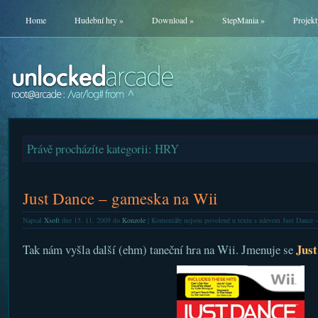
Home
Hudební hry
»
Download
»
StepMania
»
Projekt
Právě procházíte kategorii: HRY
Just Dance – gameska na Wii
Napsal
Xsoft
dne 15. 11. 2009 do
Konzole
|
Komentáře nejsou povolené
u textu s názvem Just Dance 
Just
Tak nám vyšla další (ehm) taneční hra na Wii. Jmenuje se