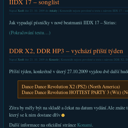
IIDX 17 – songlist
Napsal
Xsoft
dne 23. 10. 2009 do
Arkády
|
Komentáře nejsou povolené
u textu s názvem IIDX 17 – son
Jak vypadají písničky v nové beatmanii IIDX 17 – Sirius:
(Pokračování textu…)
DDR X2, DDR HP3 – vychází příští týden
Napsal
Xsoft
dne 23. 10. 2009 do
Konzole
|
Komentáře nejsou povolené
u textu s názvem DDR X2, DD
Příští týden, konkrétně v úterý 27.10.2009 vyjdou dvě další hud
Dance Dance Revolution X2 (PS2) (North America)
Dance Dance Revolution HOTTEST PARTY 3 (Wii) (No
Zítra by měly být na skladě a čekat na datum vydání.Ale znáte 
který se k nim dostane dřív
Další informace na oficiální stránce
Konami
.