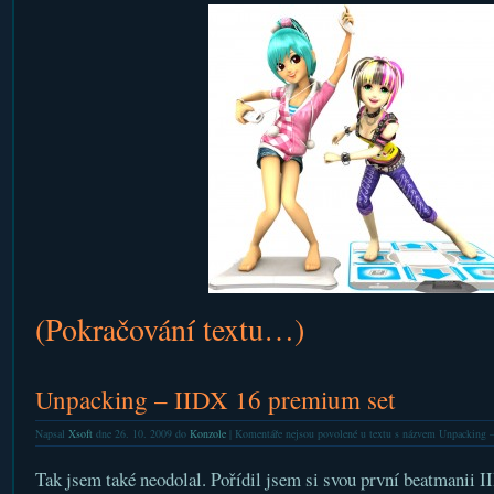
(Pokračování textu…)
Unpacking – IIDX 16 premium set
Napsal
Xsoft
dne 26. 10. 2009 do
Konzole
|
Komentáře nejsou povolené
u textu s názvem Unpacking –
Tak jsem také neodolal. Pořídil jsem si svou první beatmanii 