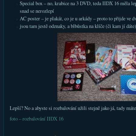
Special box – no, krabice na 3 DVD, teda IIDX 16 měla lepš
snad se nerozlepí
AC poster – je plakát, co je u arkády – proto to přijde ve d
jsou tam jestě odznaky, a blbůstka na klíče (či kam jí dáte
Lepší? No a abyste si rozbalování užili stejně jako já, tady máte
foto – rozbalování IIDX 16