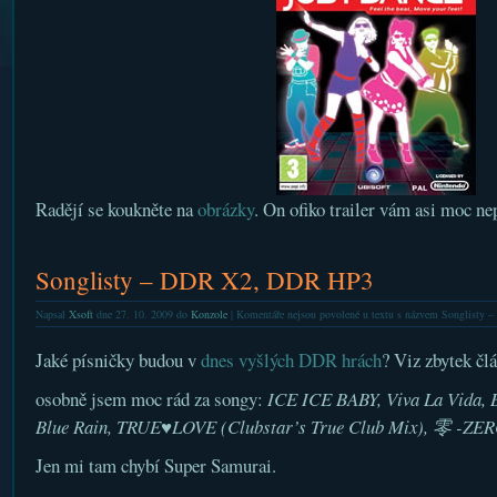
Radějí se koukněte na
obrázky
. On ofiko trailer vám asi moc ne
Songlisty – DDR X2, DDR HP3
Napsal
Xsoft
dne 27. 10. 2009 do
Konzole
|
Komentáře nejsou povolené
u textu s názvem Songlisty
Jaké písničky budou v
dnes vyšlých DDR hrách
? Viz zbytek čl
osobně jsem moc rád za songy:
ICE ICE BABY, Viva La Vida,
Blue Rain, TRUE♥LOVE (Clubstar’s True Club Mix), 零 -ZE
Jen mi tam chybí Super Samurai.