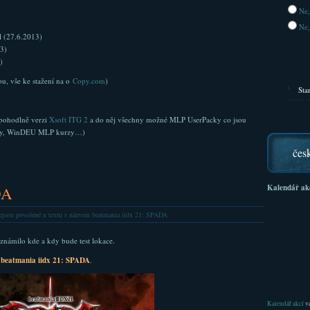
Ne,
Ne,
l (27.6.2013)
3)
)
u, vše ke stažení na o
Copy.com
)
Sta
i pohodlně verzi
Xsoft ITG 2
a do něj všechny možné MLP UserPacky co jsou
acky, WinDEU MLP kurzy…)
čes
Kalendář ak
DA
ejsou povolené
u textu s názvem beatmania iidx 21: SPADA
oznámilo kde a kdy bude test lokace.
beatmania iidx 21: SPADA
.
Kalendář akcí
ve