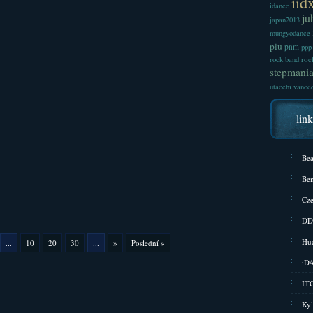
iid
idance
ju
japan2013
mungyodance
piu
pnm
ppp
roc
rock band
stepmani
utacchi
vanoc
lin
Bea
Bem
Cze
DD
Hud
...
10
20
30
...
»
Poslední »
iD
ITG
Kyl