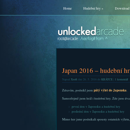
Home
Hudební hry
»
Download
Japan 2016 – hudební h
Napsal
Xsoft
dne 26. 5. 2016 do
KRÁTCE
|
1 komentář
Zdravím, podnikl jsem
pátý výlet do Japonska
.
Samozřejmě jsem hrál i hudební hry. Zde jsou dva
první den v Japonsku a hudební hry
poslední den v Japonsku a hudební hry
Mimo her jsme podnikali spousty ostatních výletu,