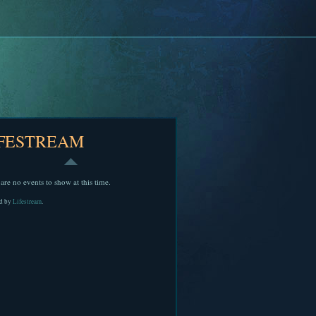
IFESTREAM
are no events to show at this time.
d by
Lifestream
.