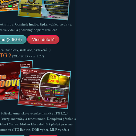
ček s hrou. Obsahuje
hudbu
, šipky, vzhled, zvuky a
ce ve videu a podrobný popis v detailech.
ad (2.6GB)
Více detailů
e, nadhledy, instalace, nastavení,..)
ITG 2
(29.7.2013 - ver 1.27)
ý balíček. Americko-evropské písničky
ITG1,2,3
,
, kurzy, maratóny a fitness mode. Kompletní přehled s
ideu i článku. Možno lehce dohrát i předpřipravené
ší hudbou (ITG Rebirth, DDR výbeř, MLP výběr..)