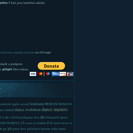
ation
// kde jsou hudební arkády
Czech music machine locations
na větší mapě
ránek a podporu
te
přispět
libovolnou
y
beatmania
android
apple
BEMANI
arcade
BEMANI
dance masters
dance evolution
ce central
djh
 S
ddr x
DefJam Rapstar
diva
DJmaniaX
djmax
e3
ff
-AMUSEMENT
evans
ex
fanfilm
ffs
fiesta
fiesta ex
m
gh
ggr
guitar hero
guitarhero
hatsune miku
hypaa