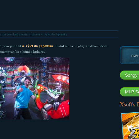
jsou povolené
u textu s názvem 4. výlet do Japonska
3 jsem podnikl
4. výlet do Japonska
. Tentokrát na 3 týdny ve dvou lidech.
namování se s lidmi a kulturou.
nov
Songy 
MLP So
Xsoft's