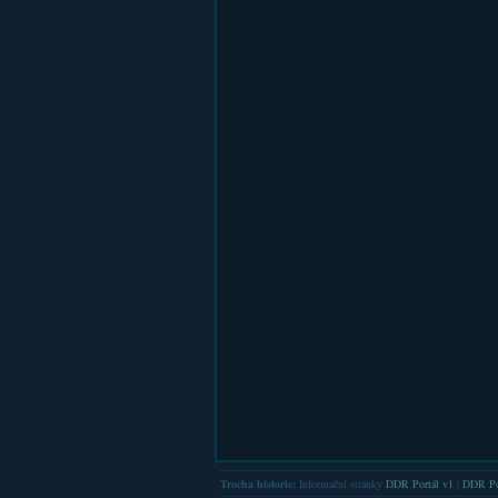
Trocha historie:
Informační stránky
DDR Portál v1
|
DDR Po