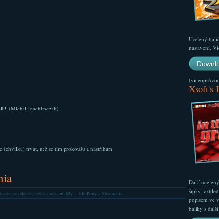
Ucelený balí
nastavení. Ví
Downlo
(videoprůvodc
Xsoft's 
-03
(Michał Joachimczak)
e (chvilku) trvat, než se tím prokoušu a nastříhám.
nia
Další ucelen
šipky, vzhled
ejsou povolené
u textu s názvem My Little Pony a Stepmania
popisem ve v
balíky s dal