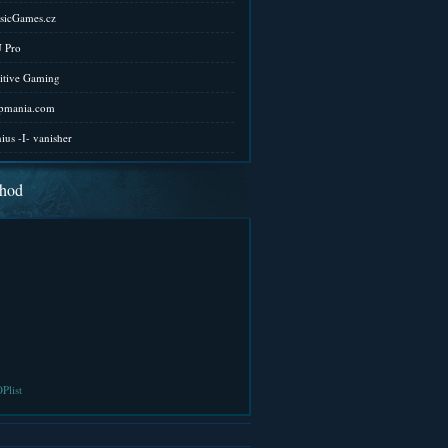
sicGames.cz
 Pro
itive Gaming
pmania.com
ius -I- vanisher
hod