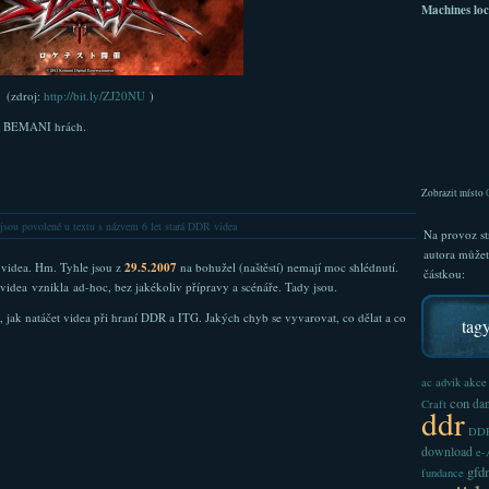
Machines loc
(zdroj:
http://bit.ly/ZJ20NU
)
o BEMANI hrách.
Zobrazit místo
jsou povolené
u textu s názvem 6 let stará DDR videa
Na provoz st
autora může
videa. Hm. Tyhle jsou z
29.5.2007
na bohužel (naštěstí) nemají moc shlédnutí.
částkou:
idea vznikla ad-hoc, bez jakékoliv přípravy a scénáře. Tady jsou.
 jak natáčet videa při hraní DDR a ITG. Jakých chyb se vyvarovat, co dělat a co
tag
akce
ac
advik
con
dan
Craft
ddr
DDR
download
e
gfd
fundance