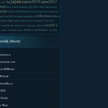
x
japan
japan2010
japan2012
itg
info
beat
kinect
kinec
konami style
Kyle Ward
mlp
mozarc
naoki
naokia
Naoki Maeda
nds
overvans
para
paseli
pc
reflecbeat
ps3
ReRave
pro2
ps2
psp
quad
quad4itg
rb
kband
song
space channel 5
sound voltex
starcraft
a
usa2011
technika
tgs
tnt
unlock
theia
tv
ultrastar
wii
e
video
vocaloid
voltex
WGiBeat
WinDEU
x2
xbox
kovník obecný
tmania.cz
anistyle.com
ch-DDR.info
R Freak
ebniHry.cz
ANCE
 Freak
e Ward