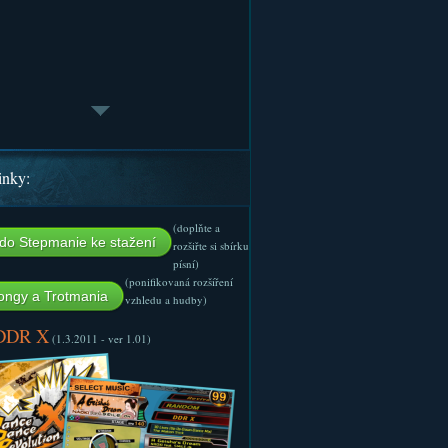
inky:
(doplňte a
do Stepmanie ke stažení
rozšiřte si sbírku
písní)
(ponifikovaná rozšíření
ngy a Trotmania
vzhledu a hudby)
 DDR X
(1.3.2011 - ver 1.01)