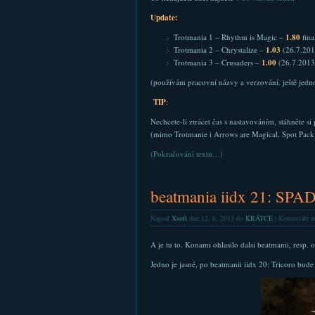
Update:
Trotmania 1 – Rhythm is Magic –
1.80
fina
Trotmania 2 – Chrystalize –
1.03
(26.7.201
Trotmania 3 – Crusaders –
1.00
(26.7.2013
(používám pracovní názvy a verzování. ještě jedno
TIP
:
Nechcete-li ztrácet čas s nastavováním, stáhněte s
(mimo Trotmanie i Arrows are Magical, Spot P
(Pokračování textu…)
beatmania iidx 21: SPA
Napsal
Xsoft
dne 12. 6. 2013 do
KRÁTCE
|
Komentáře n
A je tu to. Konami ohlasilo dalsi beatmanii, resp. 
Jedno je jasné, po beatmanii iidx 20: Tricoro bude