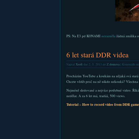
PS: Na E3 pd KONAMI
nezazněla
žádná zmíňka 
6 let stará DDR videa
Napsal
Xsoft
dne 2. 5. 2013 do
Z domova
|
Komentáře ne
Procházím YouTube a koukám na nějaká svá stará 
Chcete vědět proč na ně nikdo nekouká? Všechna v
Nejméně sledované a nejvíce potřebné video. Říká,
nedělat. A za 6 let má, tradáá, 500 views.
Tutorial – How to record video from DDR game