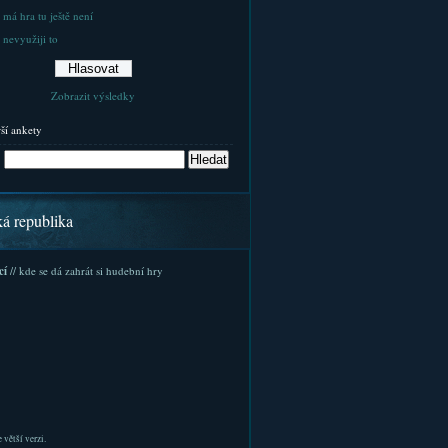
 má hra tu ještě není
 nevyužiji to
Zobrazit výsledky
rší ankety
ká republika
cí
// kde se dá zahrát si hudební hry
 větší verzi.