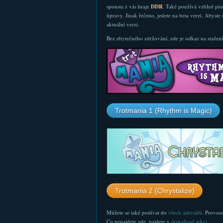
spousta z vás hraje
DDR
. Také používá vzhled pís
úpravy. Jinak řečeno, jedete na beta verzi. Abyste
aktuální verzi.
Bez zbytečného zdržování, zde je odkaz na stažení
Trotmania 1 (Rhythm is Magic)
Trotmania 2 (Chrystalize)
Můžete se také podívat do
všech adresářů
. Provoz
Co nenajdete zde, najdete v
download sekci
.