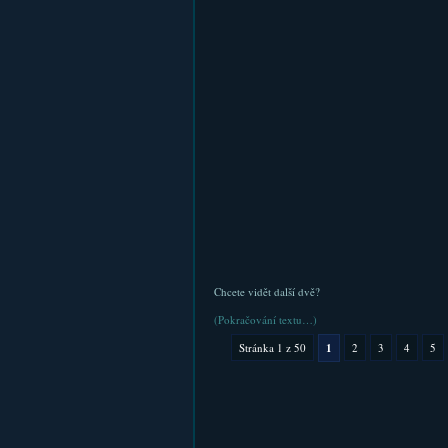
Chcete vidět další dvě?
(Pokračování textu…)
Stránka 1 z 50
1
2
3
4
5