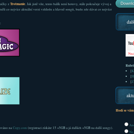
Downlo
ničky z
Trotmanie
. Jak jistě víte, tento balík není hotovy, stále pokračuje vývoj a
 měli co nejvíce aktuální verzi vzhledu a hlavně songů, budu zde dávat co nejvíce
dalš
:
Rubr
[
K
[
H
[
Z
aktu
Hodí se vám
Ano
ováno na
Copy.com
(registraci získáte 15 +5GB a já dalších +5GB na další songy).
Ne,