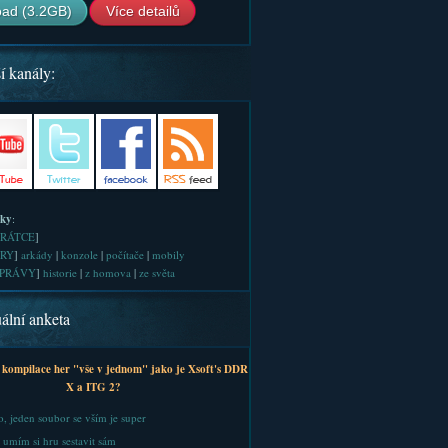
ad (3.2GB)
Více detailů
í kanály:
iky
:
RÁTCE
]
RY
]
arkády
|
konzole
|
počítače
|
mobily
PRÁVY
]
historie
|
z homova
|
ze světa
ální anketa
 kompilace her "vše v jednom" jako je Xsoft's DDR
X a ITG 2?
, jeden soubor se vším je super
 umím si hru sestavit sám