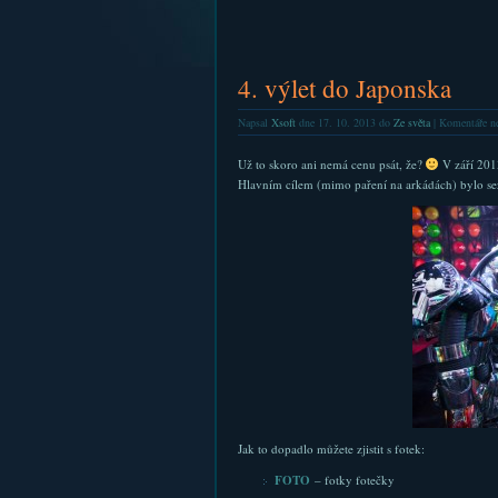
4. výlet do Japonska
Napsal
Xsoft
dne 17. 10. 2013 do
Ze světa
|
Komentáře ne
Už to skoro ani nemá cenu psát, že?
V září 201
Hlavním cílem (mimo paření na arkádách) bylo sez
Jak to dopadlo můžete zjistit s fotek:
FOTO
– fotky fotečky