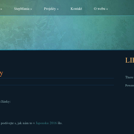
»
StepMania
»
Projekty
»
Kontakt
O webu
»
L
ry
There 
Powere
 články:
 podívejte s, jak nám to v
Japonsku 2016
šlo.