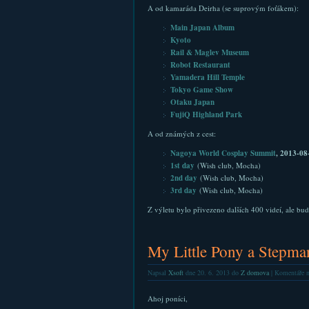
A od kamaráda Deirha (se suprovým foťákem):
Main Japan Album
Kyoto
Rail & Maglev Museum
Robot Restaurant
Yamadera Hill Temple
Tokyo Game Show
Otaku Japan
FujiQ Highland Park
A od známých z cest:
Nagoya World Cosplay Summit
, 2013-08
1st day
(Wish club, Mocha)
2nd day
(Wish club, Mocha)
3rd day
(Wish club, Mocha)
Z výletu bylo přivezeno dalších 400 videí, ale bud
My Little Pony a Stepma
Napsal
Xsoft
dne 20. 6. 2013 do
Z domova
|
Komentáře n
Ahoj poníci,