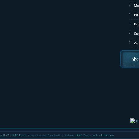
Mu
PIU
Pos
Ste
Zen
obc
rtál v2
|
DDR Portál v3
na v4 se právě nacházíte | Diskuze:
DDR fórum
|
archiv DDR Fóra