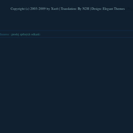
Copyright (c) 2003-2009 by
Xsoft
| Translation:
By N2H
| Design:
Elegant Themes
| Pla
Inzerce
: (
prodej zpětných odkazů
)