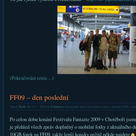
(Pokračování textu…)
FF09 – den poslední
Napsal
Xsoft
dne 14. 7. 2009 do
Z domova
|
Komentáře nejsou povolené
u textu s názvem FF09 – den
Po celou dobu konání Festivalu Fantazie 2009 v Chotěboři jsem
je přehled všech zpráv doplněný o mobilní fotky z aktuálního dne
10GB fotek na FF09, takže lepší kousky určitě někde najdete