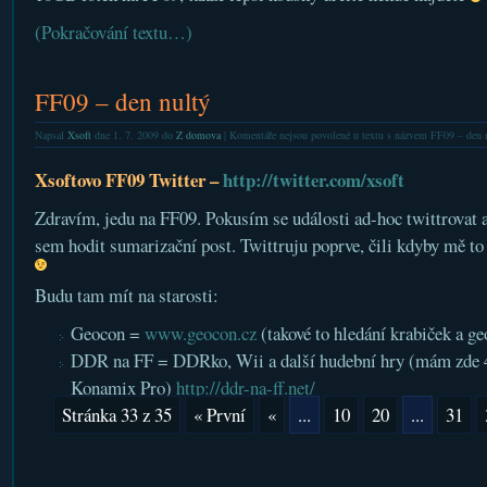
(Pokračování textu…)
FF09 – den nultý
Napsal
Xsoft
dne 1. 7. 2009 do
Z domova
|
Komentáře nejsou povolené
u textu s názvem FF09 – den 
Xsoftovo FF09 Twitter –
http://twitter.com/xsoft
Zdravím, jedu na FF09. Pokusím se události ad-hoc twittrovat a
sem hodit sumarizační post. Twittruju poprve, čili kdyby mě to 
Budu tam mít na starosti:
Geocon =
www.geocon.cz
(takové to hledání krabiček a g
DDR na FF = DDRko, Wii a další hudební hry (mám zde 4 
Konamix Pro)
http://ddr-na-ff.net/
Stránka 33 z 35
« První
«
...
10
20
...
31