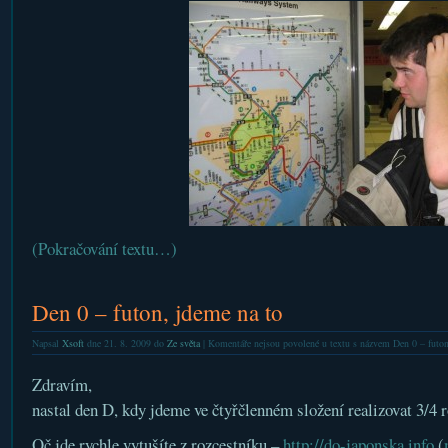
(Pokračování textu…)
Den 0 – futon, jdeme na to
Napsal
Xsoft
dne 21. 8. 2009 do
Ze světa
|
Komentáře nejsou povolené
u textu s názvem Den 0 – futon
Zdravím,
nastal den D, kdy jdeme ve čtyřčlenném složení realizovat 3/4 
Oč jde rychle vytušíte z rozcestníku –
http://do-japonska.info
(