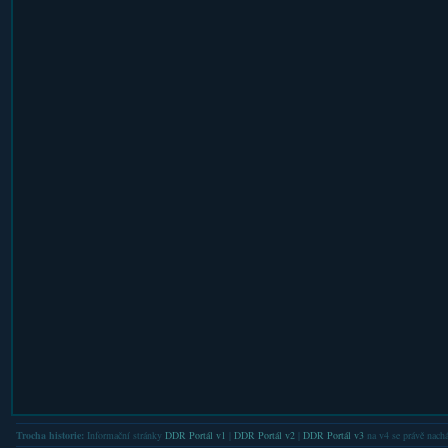
Trocha historie:
Informační stránky
DDR Portál v1
|
DDR Portál v2
|
DDR Portál v3
na v4 se právě nachá