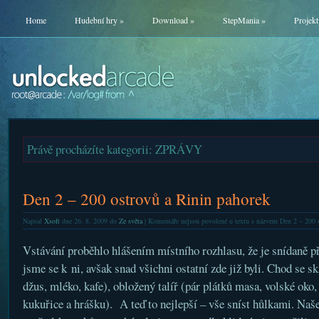
Home
Hudební hry
»
Download
»
StepMania
»
Projekt
Právě procházíte kategorii: ZPRÁVY
Den 2 – 200 ostrovů a Rinin pahorek
Napsal
Xsoft
dne 26. 8. 2009 do
Ze světa
|
Komentáře nejsou povolené
u textu s názvem Den 2 – 200 o
Vstávání proběhlo hlášením místního rozhlasu, že je snídaně př
jsme se k ni, avšak snad všichni ostatní zde již byli. Chod se sk
džus, mléko, kafe), obložený talíř (pár plátků masa, volské oko,
kukuřice a hrášku). A teď to nejlepší – vše sníst hůlkami. Naše