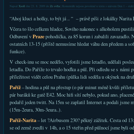
Napsal
Xsoft
dne 23. 8. 2009 do
Ze světa
|
Komentáře nejsou povolené
u textu s názvem Den 1 – stabi
“Ahoj kluci a holky, to být já .. “ – právě píši z lokálky Narita
Včera to šlo celkem hladce, Soviho nakonec s alkoholem pustili 
Praze
Odbavení v
pohodička, za 85 korun i zabalili zavazadlo. 
ostatních 13-15 (příště nemusíme hledat váhu den předem a sof
funkce).
V check-inu se moc nedělo, vyfotili jsme letadlo, udělali posle
letadla. Do Paříže to trvalo hoďku a půl. Při odledu se s námi p
příležitost vidět celou Prahu (půlka lidi seděla u okýnek na dru
Paříž
– hodina a půl na přestup (o pár minut méně kvůli příletu
pár baráků ke gatě E42. Moc hifi sítí nebylo, pokud ano, placené
podařil jeden twitt. Na 15m se zaplatil Internet a podali jsme 
(15m-2eura, 30m-3eura..).
Paříž-Narita
– let ?Airbusem 230? pěkný zážitek. Cesta od 13
se od země zvedli v 14h, a o 15 vteřin před půlnocí jsme byli od