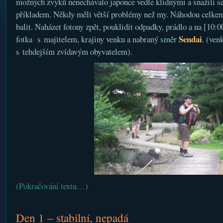
možných zvyků nenechávalo japonce vedle klidnými a snažili se
příkladem. Někdy měli větší problémy než my. Náhodou celkem
balit. Naházet fotony zpět, pouklidit odpadky, prádlo a na [10:0
Sendai
fotka s majitelem, krajiny venku a nabraný směr
. (ven
s tehdejším zvídavým obyvatelem).
(Pokračování textu…)
Den 1 – stabilní, nepadá