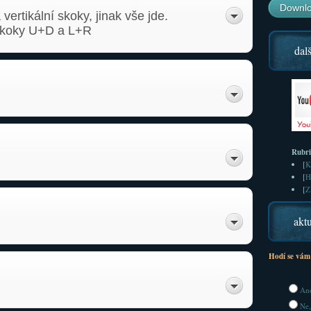
Downlo
vertikální skoky, jinak vše jde.
 skoky U+D a L+R
dalš
Rubr
[
K
[
H
[
Z
aktu
Hodí se vám
Ano
Ne,