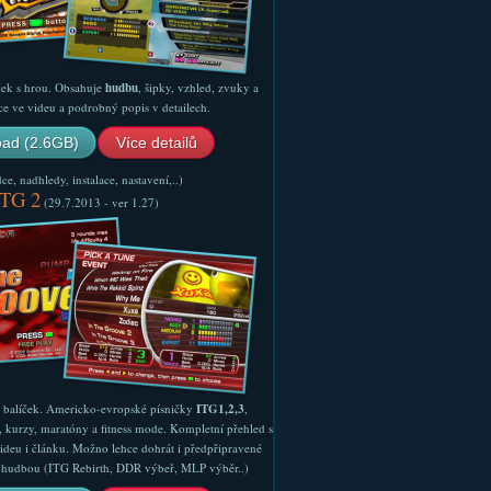
ček s hrou. Obsahuje
hudbu
, šipky, vzhled, zvuky a
ce ve videu a podrobný popis v detailech.
ad (2.6GB)
Více detailů
e, nadhledy, instalace, nastavení,..)
ITG 2
(29.7.2013 - ver 1.27)
ý balíček. Americko-evropské písničky
ITG1,2,3
,
, kurzy, maratóny a fitness mode. Kompletní přehled s
ideu i článku. Možno lehce dohrát i předpřipravené
ší hudbou (ITG Rebirth, DDR výbeř, MLP výběr..)