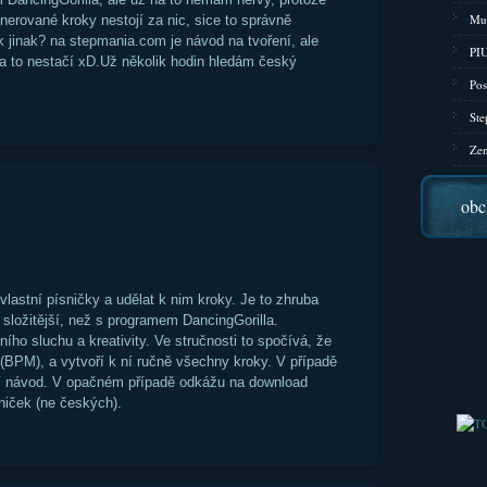
Mu
nerované kroky nestojí za nic, sice to správně
k jinak? na stepmania.com je návod na tvoření, ale
PIU
 na to nestačí xD.Už několik hodin hledám český
Pos
Ste
Zen
obc
lastní písničky a udělat k nim kroky. Je to zhruba
složitější, než s programem DancingGorilla.
ho sluchu a kreativity. Ve stručnosti to spočívá, že
 (BPM), a vytvoří k ní ručně všechny kroky. V případě
í návod. V opačném případě odkážu na download
sniček (ne českých).