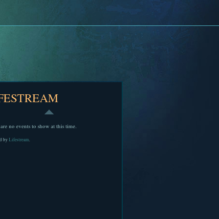
IFESTREAM
are no events to show at this time.
d by
Lifestream
.