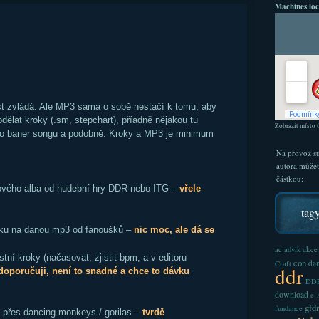
Machines loc
t zvládá. Ale MP3 sama o sobě nestačí k tomu, aby
odělat kroky (.sm, stepchart), příadně nějakou tu
Zobrazit místo
ro baner songu a podobně. Kroky a MP3 je minimum
Na provoz st
autora může
částkou:
otového alba od hudební hry DDR nebo ITG –
vřele
tag
ičku na danou mp3 od fanoušků –
nic moc, ale dá se
akce
ac
advik
stní kroky (načasovat, zjistit bpm, a v editoru
con
dan
Craft
ddr
doporučuji, není to snadné a chce to dávku
DDR
download
e
gfd
fundance
 přes dancing monkeys / gorilas –
tvrdě