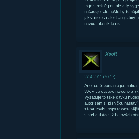
to je strašně pomalé a ty vyge
načasuje, ale nešlo by to něja
jaksi moje znalost angličtiny
návod, ale nikde nic..
Xsoft
27.4.2011 (20:17)
Ano, do Stepmanie jde nahrát v
30x více časově náročné a 7x 
Vyžaduje to také dávku hudební
autor sám si písničku nastaví
zájmu mohu popsat detailnějš
sekci a tisíce již hotových pí