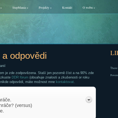
»
StepMania
»
Projekty
»
Kontakt
O webu
»
L
 a odpovědi
anií
There 
em je zde zodpovězena. Staší jen pozorně číst a na 90% zde
Powere
 zkuste
DDR fórum
(obsahuje znalosti a zkušenosti or roku
nikde odpovědi, máte možnost mne
kontaktovat
.
hráče.
hráče? (versus)
e.