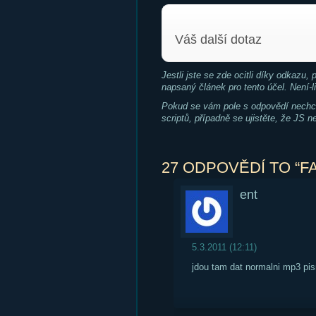
Váš další dotaz
Jestli jste se zde ocitli díky odkazu,
napsaný článek pro tento účel. Není-l
Pokud se vám pole s odpovědí nechce 
scriptů, případně se ujistěte, že JS n
27 ODPOVĚDÍ TO “F
ent
5.3.2011 (12:11)
jdou tam dat normalni mp3 pisni