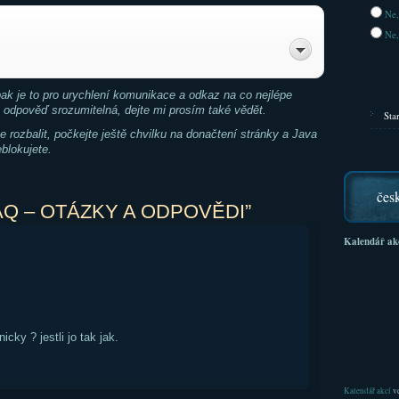
Ne,
Ne,
 pak je to pro urychlení komunikace a odkaz na co nejlépe
i odpověď srozumitelná, dejte mi prosím také vědět.
Sta
rozbalit, počkejte ještě chvilku na donačtení stránky a Java
eblokujete.
čes
AQ – OTÁZKY A ODPOVĚDI”
Kalendář ak
cky ? jestli jo tak jak.
Kalendář akcí
ve