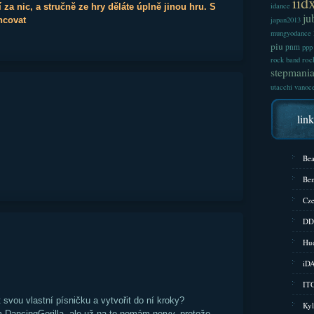
iid
idance
 za nic, a stručně ze hry děláte úplně jinou hru. S
ju
ncovat
japan2013
mungyodance
piu
pnm
ppp
roc
rock band
stepmani
utacchi
vanoc
lin
Bea
Bem
Cze
DD
Hud
iD
ITG
svou vlastní písničku a vytvořit do ní kroky?
Kyl
 DancingGorilla, ale už na to nemám nervy, protože