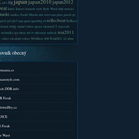
x
japan
japan2010
japan2012
itg
info
beat
kinect
kinec
konami style
Kyle Ward
mlp
mozarc
naoki
naokia
Naoki Maeda
nds
overvans
para
paseli
pc
reflecbeat
ps3
ReRave
pro2
ps2
psp
quad
quad4itg
rb
kband
song
space channel 5
sound voltex
starcraft
a
usa2011
technika
tgs
tnt
unlock
theia
tv
ultrastar
wii
e
video
vocaloid
voltex
WGiBeat
WinDEU
x2
xbox
kovník obecný
tmania.cz
anistyle.com
ch-DDR.info
R Freak
ebniHry.cz
ANCE
 Freak
e Ward