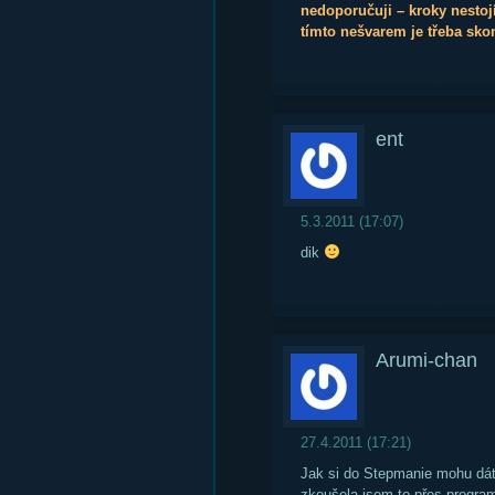
nedoporučuji – kroky nestojí
tímto nešvarem je třeba sko
ent
5.3.2011 (17:07)
dik
Arumi-chan
27.4.2011 (17:21)
Jak si do Stepmanie mohu dát 
zkoušela jsem to přes program