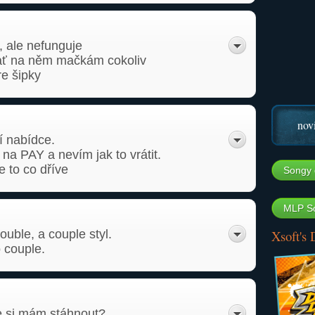
u, ale nefunguje
ať na něm mačkám cokoliv
e šipky
nov
í nabídce.
na PAY a nevím jak to vrátit.
e to co dříve
Songy 
MLP So
ouble, a couple styl.
Xsoft's
 couple.
e si mám stáhnout?