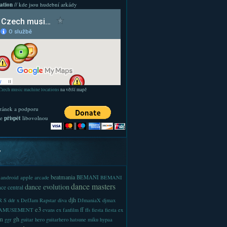
ation
// kde jsou hudební arkády
Czech music machine locations
na větší mapě
ránek a podporu
te
přispět
libovolnou
y
beatmania
android
apple
BEMANI
arcade
BEMANI
dance masters
dance evolution
ce central
djh
 S
ddr x
DefJam Rapstar
diva
DJmaniaX
djmax
e3
ff
-AMUSEMENT
evans
ex
fanfilm
ffs
fiesta
fiesta ex
m
gh
ggr
guitar hero
guitarhero
hatsune miku
hypaa