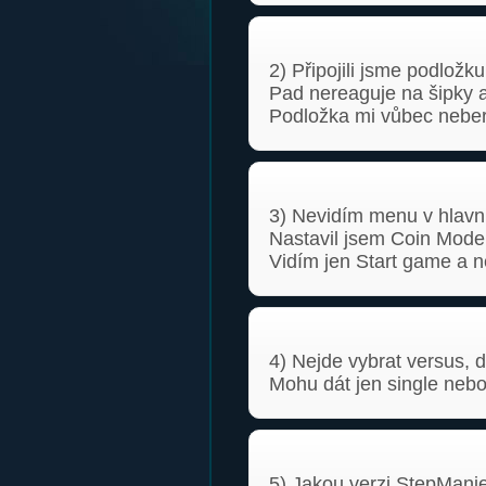
2) Připojili jsme podložk
Pad nereaguje na šipky 
Podložka mi vůbec neber
3) Nevidím menu v hlavn
Nastavil jsem Coin Mode 
Vidím jen Start game a n
4) Nejde vybrat versus, d
Mohu dát jen single nebo
5) Jakou verzi StepMani