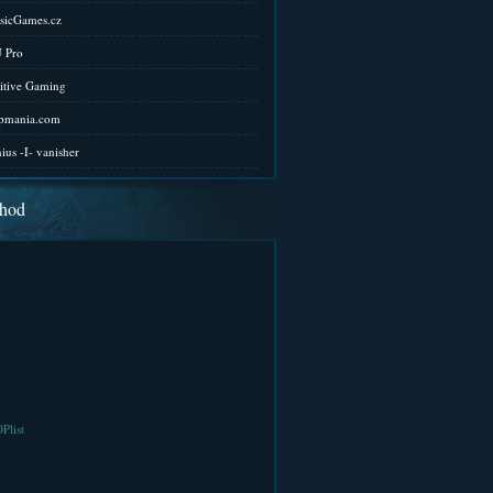
sicGames.cz
 Pro
itive Gaming
pmania.com
ius -I- vanisher
hod