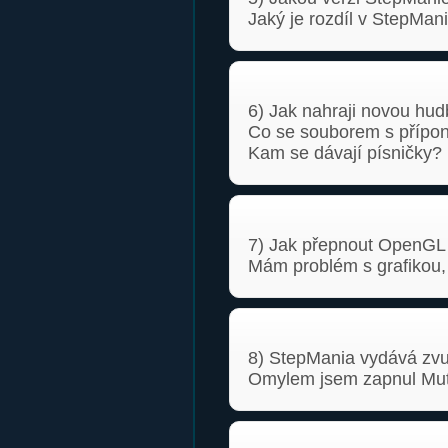
Jaký je rozdíl v StepMani
6) Jak nahraji novou hu
Co se souborem s příp
Kam se dávají písničky?
7) Jak přepnout OpenGL
Mám problém s grafikou,
8) StepMania vydává zvu
Omylem jsem zapnul Mut