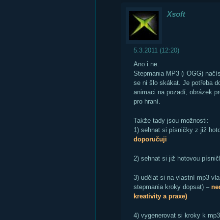
Xsoft
5.3.2011 (12:20)
Ano i ne.
Stepmania MP3 (i OGG) načís
se ni šlo skákat. Je potřeba d
animaci na pozadí, obrázek p
pro hraní.
Takže tady jsou možnosti:
1) sehnat si písničky z již h
doporučuji
2) sehnat si již hotovou písn
3) udělat si na vlastní mp3 vla
stepmania kroky dopsat) –
ne
kreativity a praxe)
4) vygenerovat si kroky k mp3