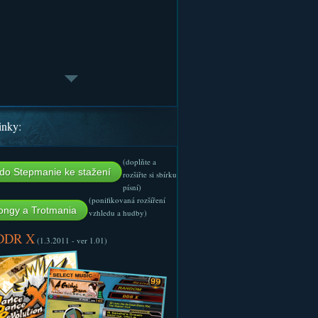
inky:
(doplňte a
do Stepmanie ke stažení
rozšiřte si sbírku
písní)
(ponifikovaná rozšíření
ngy a Trotmania
vzhledu a hudby)
 DDR X
(1.3.2011 - ver 1.01)