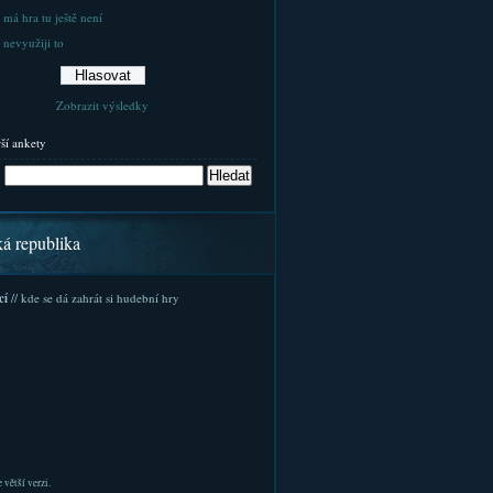
 má hra tu ještě není
 nevyužiji to
Zobrazit výsledky
rší ankety
ká republika
cí
// kde se dá zahrát si hudební hry
 větší verzi.