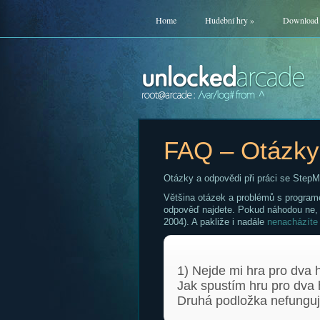
Home
Hudební hry
»
Download
FAQ – Otázky
Otázky a odpovědi při práci se StepM
Většina otázek a problémů s program
odpověď najdete. Pokud náhodou ne,
2004). A pakliže i nadále
nenacházíte
1) Nejde mi hra pro dva 
Jak spustím hru pro dva 
Druhá podložka nefunguj