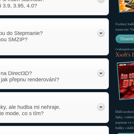
i 3.9, 3.95, 4.0?
Ucelený balí
nastavení. Ví
dbu do Stepmanie?
onou SMZIP?
Downlo
(videoprůvodc
Xsoft's 
 na Direct3D?
 jak přepnu renderování?
ky, ale hudba mi nehraje.
Další ucelen
e mode, co s tím?
šipky, vzhled
popisem ve v
balíky s dal