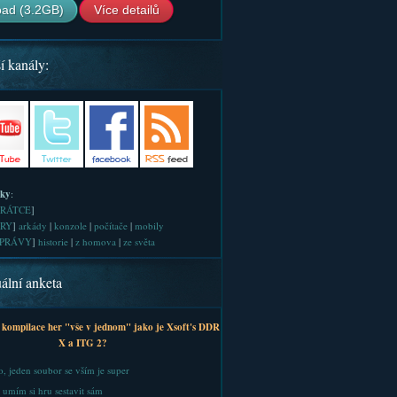
ad (3.2GB)
Více detailů
í kanály:
iky
:
RÁTCE
]
RY
]
arkády
|
konzole
|
počítače
|
mobily
PRÁVY
]
historie
|
z homova
|
ze světa
ální anketa
 kompilace her "vše v jednom" jako je Xsoft's DDR
X a ITG 2?
, jeden soubor se vším je super
 umím si hru sestavit sám