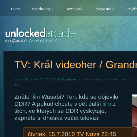
Home
Hudební hry
»
Download
»
StepMania
»
Projekt
TV: Král videoher / Gran
Napsal
Xsoft
dne 15. 7. 2010 do
Z domova
|
Komentáře nejsou povolené
u textu s ná
Boy
Znáte
film
Wasabi? Ten, kde se objevilo
DDR? A pokud chcete vidět další
film
z
těch, ve kterých se DDR vyskytuje,
zapněte si dneska večet televizi.
čtvrtek, 15.7.2010 TV Nova 22:45