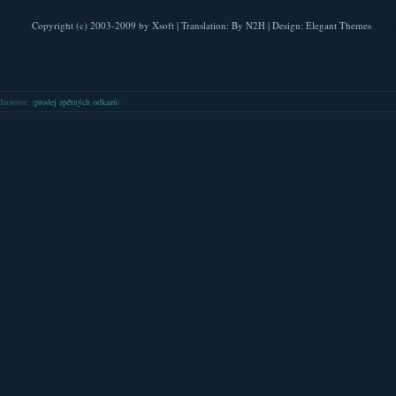
Copyright (c) 2003-2009 by
Xsoft
| Translation:
By N2H
| Design:
Elegant Themes
| Pla
Inzerce
: (
prodej zpětných odkazů
)