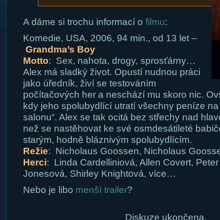
A dáme si trochu informací o
filmu
:
Komedie, USA, 2006, 94 min., od 13 let –
Grandma’s Boy
Motto
: Sex, nahota, drogy, sprosťárny…
Alex má sladký život. Opustí nudnou práci
jako úředník, živí se testováním
počítačových her a neschází mu skoro nic. Ov
kdy jeho spolubydlící utratí všechny peníze 
salonu“. Alex se tak ocitá bez střechy nad hl
než se nastěhovat ke své osmdesátileté babičc
starým, hodně bláznivým spolubydlícím.
Režie
: Nicholaus Goossen, Nicholaus Gooss
Herci
: Linda Cardelliniová, Allen Covert, Peter
Jonesová, Shirley Knightová, více…
Nebo je libo
menší trailer
?
Diskuze ukončena.