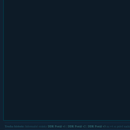
Trocha historie:
Informační stránky
DDR Portál v1
|
DDR Portál v2
|
DDR Portál v3
na v4 se právě nachá