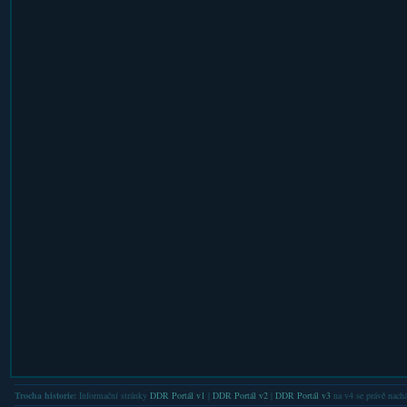
Trocha historie:
Informační stránky
DDR Portál v1
|
DDR Portál v2
|
DDR Portál v3
na v4 se právě nachá