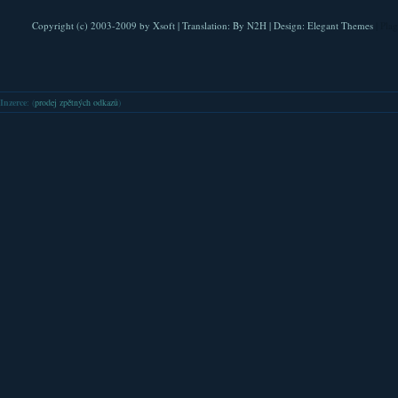
Copyright (c) 2003-2009 by
Xsoft
| Translation:
By N2H
| Design:
Elegant Themes
| Pla
Inzerce
: (
prodej zpětných odkazů
)