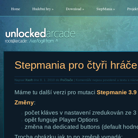
Home
Hudební hry
»
Download
»
StepMania
»
Projekt
Stepmania pro čtyři hráče
Napsal
Xsoft
dne 8. 1. 2010 do
Počítače
|
Komentáře nejsou povolené
u textu s názv
Máme tu další verzi pro mutaci
Stepmanie 3.9 
Změny
:
počet kláves v nastavení zredukován ze 3
opět funguje Player Options
změna na dedicated buttons (default hodno
Trocha obrázku jak to po změně vypadá: