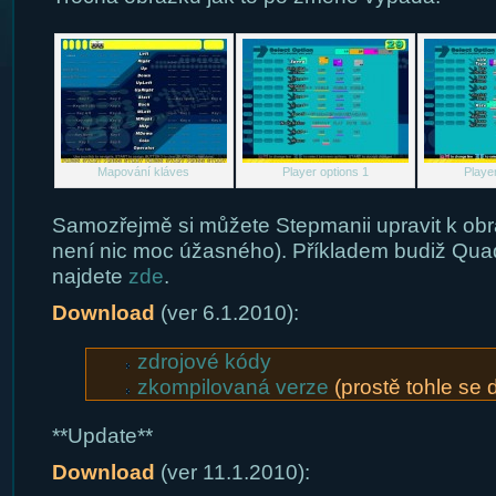
Mapování kláves
Player options 1
Player
Samozřejmě si můžete Stepmanii upravit k ob
není nic moc úžasného). Příkladem budiž Qua
najdete
zde
.
Download
(ver 6.1.2010):
zdrojové kódy
zkompilovaná verze
(prostě tohle se d
**Update**
Download
(ver 11.1.2010):