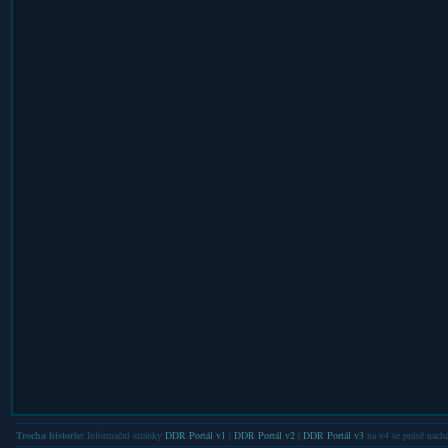
Trocha historie:
Informační stránky
DDR Portál v1
|
DDR Portál v2
|
DDR Portál v3
na v4 se právě nachá