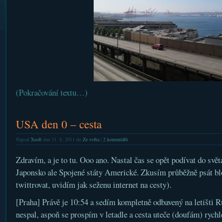
(Pokračování textu…)
USA den 0 – cesta
Napsal
Xsoft
dne 31. 8. 2011 do
Ze světa
|
2 komentářů
Zdravím, a je to tu. Ooo ano. Nastal čas se opět podívat do svět
Japonsko ale Spojené státy Americké. Zkusím průběžně psát blo
twittrovat, uvidím jak seženu internet na cesty).
[Praha] Právě je 10:54 a sedím kompletně odbavený na letišti 
nespal, aspoň se prospím v letadle a cesta uteče (doufám) rychl