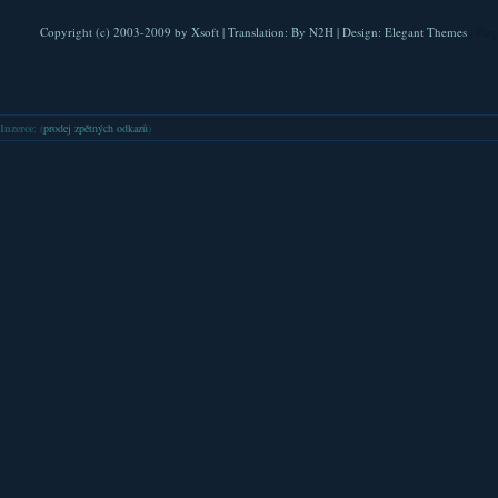
Copyright (c) 2003-2009 by
Xsoft
| Translation:
By N2H
| Design:
Elegant Themes
| Pla
Inzerce
: (
prodej zpětných odkazů
)