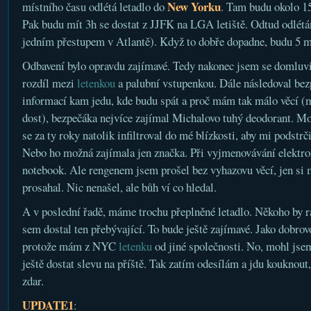
New Yorku
místního času odlétá letadlo do
. Tam budu okolo 15
Pak budu mít 3h se dostat z JJFK na LGA letiště. Odtud odlétá
jedním přestupem v Atlantě). Když to dobře dopadne, budu 5 m
Odbavení bylo opravdu zajímavé. Tedy nakonec jsem se domluvi
rozdíl mezi
letenkou
a palubní vstupenkou. Dále následoval be
informací kam jedu, kde budu spát a proč mám tak málo věcí (
dost), bezpečáka nejvíce zajímal Michalovo tuhý deodorant. Mo
se za ty roky natolik infiltroval do mé blízkosti, aby mi podstrč
Nebo ho možná zajímala jen značka. Při vyjmenovávání elektr
notebook. Ale rengenem jsem prošel bez vyhazovu věcí, jen si 
prosahal. Nic nenašel, ale bůh ví co hledal.
A v poslední řadě, máme trochu přeplněné letadlo. Někoho by rád
sem dostal ten přebývající. To bude ještě zajímavé. Jako dobrov
protože mám z NYC
letenku
od jiné společnosti. No, mohl jsem
ještě dostat slevu na příště. Tak zatím odesílám a jdu kouknout
zdar.
UPDATE1
: