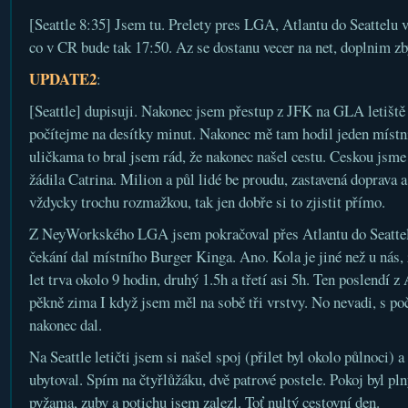
[Seattle 8:35] Jsem tu. Prelety pres LGA, Atlantu do Seattel
co v CR bude tak 17:50. Az se dostanu vecer na net, doplnim z
UPDATE2
:
[Seattle] dupisuji. Nakonec jsem přestup z JFK na GLA letiště st
počítejme na desítky minut. Nakonec mě tam hodil jeden místní
uličkama to bral jsem rád, že nakonec našel cestu. Ceskou jsme 
žádila Catrina. Milion a půl lidé be proudu, zastavená doprava 
vždycky trochu rozmažkou, tak jen dobře si to zjistit přímo.
Z NeyWorkského LGA jsem pokračoval přes Atlantu do Seattel
čekání dal místního Burger Kinga. Ano. Kola je jiné než u nás,
let trva okolo 9 hodin, druhý 1.5h a třetí asi 5h. Ten poslendí z 
pěkně zima I když jsem měl na sobě tři vrstvy. No nevadi, s p
nakonec dal.
Na Seattle letičti jsem si našel spoj (přilet byl okolo půlnoci) 
ubytoval. Spím na čtyřlůžáku, dvě patrové postele. Pokoj byl pln
pyžama, zuby a potichu jsem zalezl. Toť nultý cestovní den.