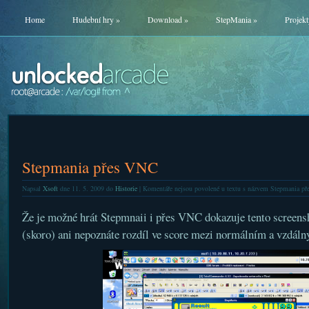
Home
Hudební hry
»
Download
»
StepMania
»
Projekt
Stepmania přes VNC
Napsal
Xsoft
dne 11. 5. 2009 do
Historie
|
Komentáře nejsou povolené
u textu s názvem Stepmania p
Že je možné hrát Stepmnaii i přes VNC dokazuje tento screensho
(skoro) ani nepoznáte rozdíl ve score mezi normálním a vzdál