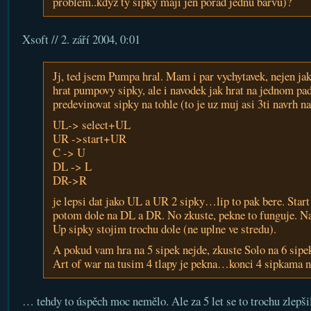
problem..kdyz ty sipky maji jen porad jednu barvu)?
Xsoft //
2. září 2004, 0:01
Jj, ted jsem Pumpa hral. Mam i par vychytavek, nejen jak
hrat pumpovy sipky, ale i navodek jak hrat na jednom pa
predevinovat sipky na tohle (to je uz muj asi 3ti navrh 
UL-> select+UL
UR ->start+UR
C -> U
DL -> L
DR->R
je lepsi dat jako UL a UR 2 sipky…lip to pak bere. Star
potom dole na DL a DR. No zkuste, pekne to funguje. N
Up sipky stojim trochu dole (ne uplne ve stredu).
A pokud vam hra na 5 sipek nejde, zkuste Solo na 6 sipe
Art of war na tusim 4 tlapy je pekna…konci 4 sipkama n
… tehdy to úspěch moc nemělo. Ale za 5 let se to trochu zlepš