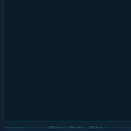
Trocha historie:
Informační stránky
DDR Portál v1
|
DDR Portál v2
|
DDR Portál v3
na v4 se právě nachá