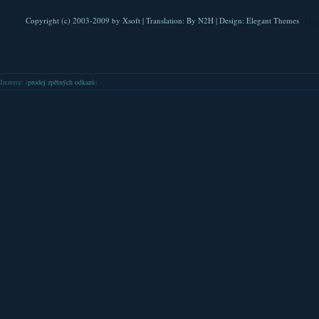
Copyright (c) 2003-2009 by
Xsoft
| Translation:
By N2H
| Design:
Elegant Themes
| Pla
Inzerce
: (
prodej zpětných odkazů
)