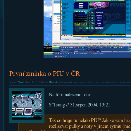
První zmínka o PIU v ČR
Napsal
Xsoft
dne 11. 5. 2009 do
Historie
|
Komentáře nejsou povolené
u textu s názvem První zmínka
Na fóru nalezeno toto:
S’Tsung //
31.srpen 2004, 13:21
Tak co hraje tu nekdo PIU? Jak se vam hr
rozlisovat pulky a noty v jinem rytmu (me 