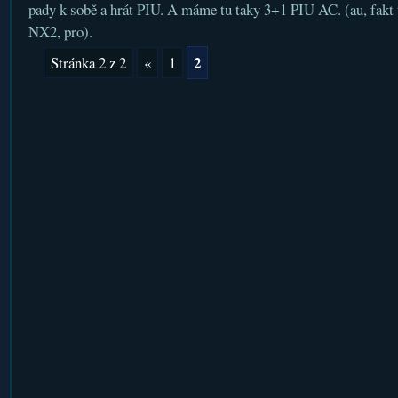
pady k sobě a hrát PIU. A máme tu taky 3+1 PIU AC. (au, fakt 
NX2, pro).
2
Stránka 2 z 2
«
1