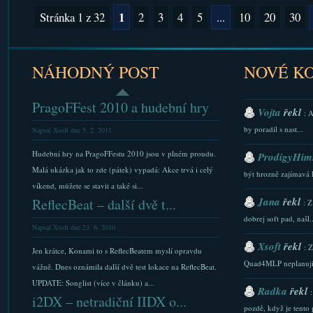
1
Stránka 1 z 32
2
3
4
5
...
10
20
30
NÁHODNÝ POST
NOVÉ K
PragoFFest 2010 a hudební hry
Vojta
řekl
: 
by poradil s nast...
Napsal Xsoft dne 5. 2. 2011
Hudební hry na PragoFFestu 2010 jsou v plném proudu.
ProdigyHims
Malá ukázka jak to zde (pátek) vypadá: Akce trvá i celý
být hrozně zajímavá 
víkend, můžete se stavit a také si...
Jana
řekl
ReflecBeat – další dvě t...
: Z
dobrej soft pad, našl..
Napsal Xsoft dne 23. 6. 2010
Xsoft
řekl
: 
Jen krátce, Konami to s ReflecBeatem myslí opravdu
Quad4MLP neplanuji.
vážně. Dnes oznámila další dvě test lokace na ReflecBeat.
UPDATE: Songlist (více v článku) a...
Radka
řekl
i2DX – netradiční IIDX o...
pozdě, když je tento p