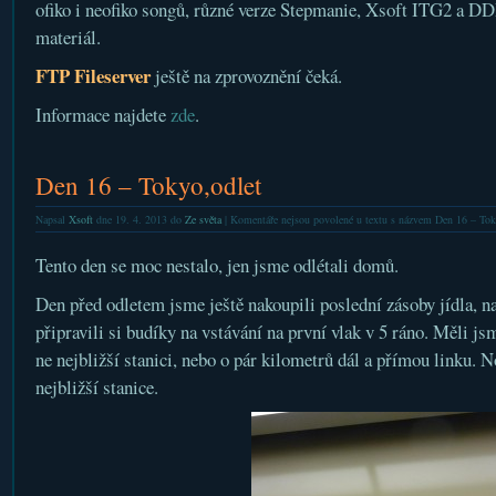
ofiko i neofiko songů, různé verze Stepmanie, Xsoft ITG2 a DD
materiál.
FTP Fileserver
ještě na zprovoznění čeká.
Informace najdete
zde
.
Den 16 – Tokyo,odlet
Napsal
Xsoft
dne 19. 4. 2013 do
Ze světa
|
Komentáře nejsou povolené
u textu s názvem Den 16 – Tok
Tento den se moc nestalo, jen jsme odlétali domů.
Den před odletem jsme ještě nakoupili poslední zásoby jídla, na 
připravili si budíky na vstávání na první vlak v 5 ráno. Měli js
ne nejbližší stanici, nebo o pár kilometrů dál a přímou linku. 
nejbližší stanice.