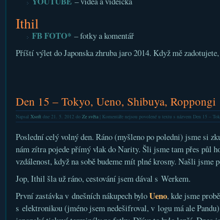
YOUTUBE
– videa a videíčka
Ithil
FB FOTO*
– fotky a komentář
Příští výlet do Japonska zhruba jaro 2014. Když mě zadotujete, 
Den 15 – Tokyo, Ueno, Shibuya, Roppongi
Napsal
Xsoft
dne 21. 5. 2012 do
Ze světa
|
Komentáře nejsou povolené
u textu s názvem Den 15 – To
Poslední celý volný den. Ráno (myšleno po poledni) jsme si zku
nám zítra pojede přímý vlak do Narity. Šli jsme tam přes půl ho
vzdálenost, když na sobě budeme mít plné krosny. Našli jsme po
Jop, Ithil šla už ráno, cestování jsem dával s Werkem.
Ueno
První zastávka v dnešních nákupech bylo
, kde jsme prob
s elektronikou (jméno jsem nedešifroval, v logu má ale Pandu