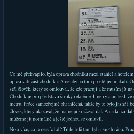
Co mě překvapilo, byla oprava chodníku mezi stanicí a hotelem
opravovali část chodníku. A ne aby na tom prostě jen makali. O
stál člověk, který se omlouval, že zde pracují a že musím jít na
Chodník je pro představu široký řekněme 4 metry a on řekl, že m
metru. Práce samozřejmě ohraničená, takže by to bylo jasné i be
člověk, který ukazoval, že máme pokračovat dál. A na konci další
můžeme jít normálně a ještě jednou se omluvil.
No a více, co je nejvíc lol? Tihle lidě tam byli i ve 4h ráno. Pr