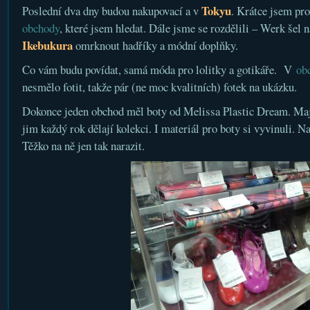
Tokyu
Poslední dva dny budou nakupovací a v
. Krátce jsem pr
obchody
, které jsem hledat. Dále jsme se rozdělili – Werk šel na
Ikebukura
omrknout hadříky a módní doplňky.
Co vám budu povídat, samá móda pro lolitky a gotikáře. V
ob
nesmělo fotit, takže pár (ne moc kvalitních) fotek na ukázku.
Dokonce jeden obchod měl boty od Melissa Plastic Dream. Maj
jim každý rok dělají kolekci. I materiál pro boty si vyvinuli. N
Těžko na ně jen tak narazit.