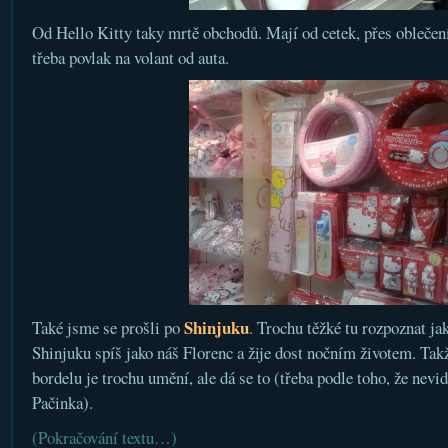
Od Hello Kitty taky mrtě obchodů. Mají od cetek, přes oblečení
třeba povlak na volant od auta.
Shinjuku
Také jsme se prošli po
. Trochu těžké tu rozpoznat j
Shinjuku spíš jako náš Florenc a žije dost nočním životem. Tak
bordelu je trochu umění, ale dá se to (třeba podle toho, že nevi
Pačinka).
(Pokračování textu…)