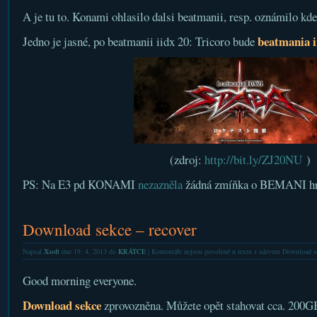
A je tu to. Konami ohlasilo dalsi beatmanii, resp. oznámilo kde
beatmania i
Jedno je jasné, po beatmanii iidx 20: Tricoro bude
(zdroj:
http://bit.ly/ZJ20NU
)
PS: Na E3 pd KONAMI
nezazněla
žádná zmíňka o BEMANI hr
Download sekce – recover
Napsal
Xsoft
dne 19. 4. 2013 do
KRÁTCE
|
Komentáře nejsou povolené
u textu s názvem Download se
Good morning everyone.
Download sekce
zprovozněna. Můžete opět stahovat cca. 200