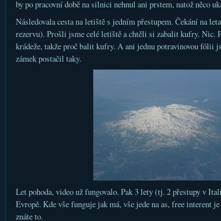
by po pracovní době na silnici nehnul ani prstem, natož něco uk
Následovala cesta na letiště s jedním přestupem. Čekání na let
rezervu). Prošli jsme celé letiště a chtěli si zabalit kufry. Nic.
krádeže, takže proč balit kufry. A ani jednu potravinovou fólii 
zámek postačil taky.
Let pohoda, video už fungovalo. Pak 3 lety (tj. 2 přestupy v Ital
Evropě. Kde vše funguje jak má, vše jede na as, free interent je
znáte to.