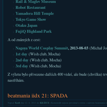
Rail & Maglev Museum
Robot Restaurant
Yamadera Hill Temple
Tokyo Game Show
Otaku Japan
FujiQ Highland Park
A od známých z cest:
Nagoya World Cosplay Summit
, 2013-08-03
(Michał Jo
1st day
(Wish club, Mocha)
2nd day
(Wish club, Mocha)
3rd day
(Wish club, Mocha)
Z výletu bylo přivezeno dalších 400 videí, ale bude (chvilku) tr
nastříhám.
beatmania iidx 21: SPADA
Napsal
Xsoft
dne 12. 6. 2013 do
KRÁTCE
|
Komentáře nejsou povolené
u textu s názvem beatmania 