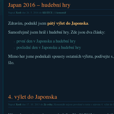
Japan 2016 – hudební hry
Napsal
Xsoft
dne 26. 5. 2016 do
KRÁTCE
|
1 komentář
pátý výlet do Japonska
Zdravím, podnikl jsem
.
Samozřejmě jsem hrál i hudební hry. Zde jsou dva články:
první den v Japonsku a hudební hry
poslední den v Japonsku a hudební hry
Mimo her jsme podnikali spousty ostatních výletu, podívejte s
šlo.
4. výlet do Japonska
Napsal
Xsoft
dne 17. 10. 2013 do
Ze světa
|
Komentáře nejsou povolené
u textu s názvem 4. výlet do 