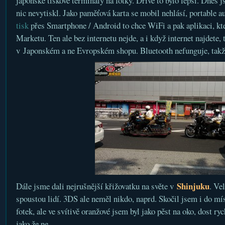
japonské tiskové terminály na fotky. Dříve to bylo lepší. Dnes 
nic nevytiskl. Jako paměťová karta se mobil nehlásí, portable au
tisk
přes Smartphone / Android to chce WiFi a pak aplikaci, kte
Marketu. Ten ale bez internetu nejde, a i když internet najdete, t
v Japonském a ne Evropském shopu. Bluetooth nefunguje, takž
Shinjuku
Dále jsme dali nejrušnější křižovatku na světe v
. Ve
spoustou lidí. 3DS ale neměl nikdo, naprd. Skočil jsem i do mí
fotek, ale ve svítivě oranžové jsem byl jako pěst na oko, dost ryc
jako že ne.