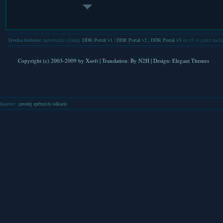
Napsal Xsoft dne 12. 3. 2012
Xsoft
řekl
: 
Hledáte nový ovladač pro beatmaniIIDX nebo jen chcete
stazeni a Downlaod...
propojit váš dotykový telefon/tablet s nejdrsnější hudební
Trocha historie:
Informační stránky
DDR Portál v1
|
DDR Portál v2
|
DDR Portál v3
na v4 se právě nachá
Xsoft
řekl
hrou beatmania IIDX? Pak mrkněte na...
: 
IIDX 17 – songlist
FAQ. Do nastaveni se l
Copyright (c) 2003-2009 by
Xsoft
| Translation:
By N2H
| Design:
Elegant Themes
| Pla
Napsal Xsoft dne 23. 10. 2009
Xsoft
řekl
: 
verejna IP. Nicmene .
Jak vypadají písničky v nové beatmanii IIDX 17 – Sirius:
Inzerce
: (
prodej zpětných odkazů
)
NEW SONGS [E-DANCE POP] 上野�*市（transforming
Lubkis
řekl
into...
ste mi napsat tu nejak.
Sound Voltex Booth
Lenka
řekl
:
Napsal Xsoft dne 25. 1. 2012
Stepmánia ztažené ,ale
Sound Voltex Booth je poslední hudební novinka od
SaG
řekl
Konami. Jedná se o hudební hru pro ruce a zkusím ve
: Zd
stručnosti vysvětlit oč jde. Představte si...
bot stihl prozradit...
rainbow das