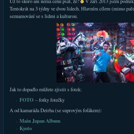
Už to skoro ani nemá cenu psát, že?
V září 2013 jsem podni
Tentokrát na 3 týdny ve dvou lidech. Hlavním cílem (mimo paře
seznamování se s lidmi a kulturou.
Jak to dopadlo můžete zjistit s fotek:
FOTO
– fotky fotečky
A od kamaráda Deirha (se suprovým foťákem):
Main Japan Album
Kyoto