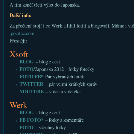
A tím končí třetí výlet do Japonska.
Další info:
Za přečtení stojí i co Werk a Ithil fotili a blogovali. Máme i v
.pocitac.com
.
Přesněji:
Xsoft
BLOG
– blog z cest
FOTO
/Japonsko 2012 – fotky fotečky
FOTO FB*
Pár vybraných fotek
TWITTER
– pár velmi krátkých zpráv
YOUTUBE
– videa a videíčka
Werk
BLOG
– blog z cest
FB FOTO*
– fotky a komentáře
FOTO
– všechny fotky