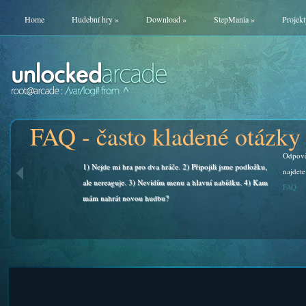
Home
Hudební hry
»
Download
»
StepMania
»
Projekt
FAQ - často kladené otázky
Odpově
1) Nejde mi hra pro dva hráče. 2) Připojili jsme podložku,
najdete
ale nereaguje. 3) Nevidím menu a hlavní nabídku. 4) Kam
FAQ
mám nahrát novou hudbu?