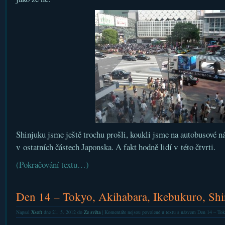
Shinjuku jsme ještě trochu prošli, koukli jsme na autobusové ná
v ostatních částech Japonska. A fakt hodně lidí v této čtvrti.
(Pokračování textu…)
Den 14 – Tokyo, Akihabara, Ikebukuro, Sh
Napsal
Xsoft
dne 21. 5. 2012 do
Ze světa
|
Komentáře nejsou povolené
u textu s názvem Den 14 – Tok