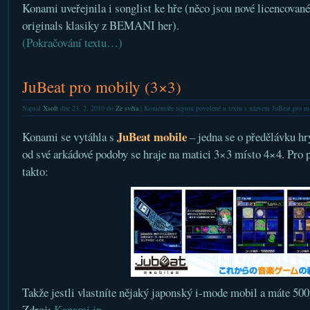
Konami uveřejnila i songlist ke hře (něco jsou nové licencovan
originals klasiky z BEMANI her).
(Pokračování textu…)
JuBeat pro mobily (3×3)
Napsal
Xsoft
dne 23. 2. 2010 do
Ze světa
|
Komentáře nejsou povolené
u textu s názvem JuBeat pro m
JuBeat mobile
Konami se vytáhla s
– jedna se o předělávku h
od své arkádové podoby se hraje na matici 3×3 místo 4×4. Pro p
takto:
Takže jestli vlastníte nějaký japonský i-mode mobil a máte 500y
Zdroj:
Konami.jp