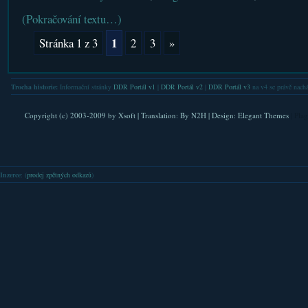
(Pokračování textu…)
1
Stránka 1 z 3
2
3
»
Trocha historie:
Informační stránky
DDR Portál v1
|
DDR Portál v2
|
DDR Portál v3
na v4 se právě nachá
Copyright (c) 2003-2009 by
Xsoft
| Translation:
By N2H
| Design:
Elegant Themes
| Pla
Inzerce
: (
prodej zpětných odkazů
)