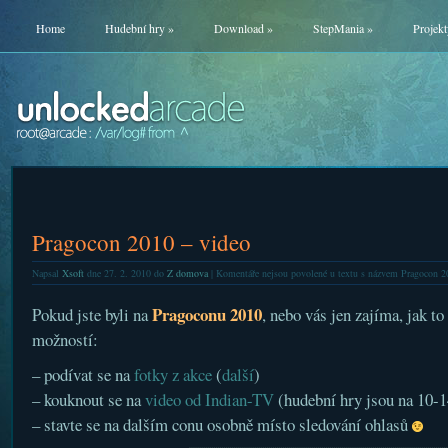
Home
Hudební hry
»
Download
»
StepMania
»
Projekt
Pragocon 2010 – video
Napsal
Xsoft
dne 27. 2. 2010 do
Z domova
|
Komentáře nejsou povolené
u textu s názvem Pragocon 2
Pragoconu 2010
Pokud jste byli na
, nebo vás jen zajíma, jak t
možností:
– podívat se na
fotky z akce
(
další
)
– kouknout se na
video od Indian-TV
(hudební hry jsou na 10-1
– stavte se na dalším conu osobně místo sledování ohlasů