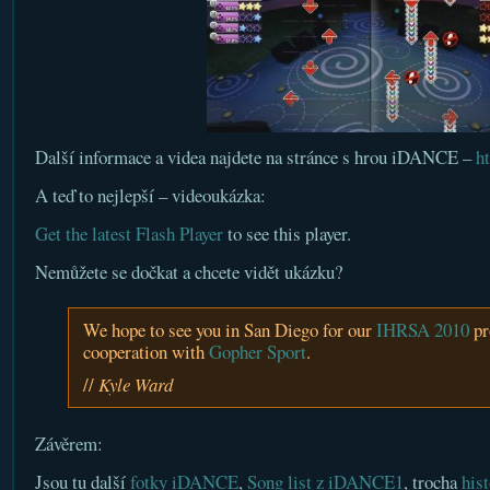
Další informace a videa najdete na stránce s hrou iDANCE –
h
A teď to nejlepší – videoukázka:
Get the latest Flash Player
to see this player.
Nemůžete se dočkat a chcete vidět ukázku?
We hope to see you in San Diego for our
IHRSA 2010
pr
cooperation with
Gopher Sport
.
//
Kyle Ward
Závěrem:
Jsou tu další
fotky iDANCE
,
Song list z iDANCE1
, trocha
hist