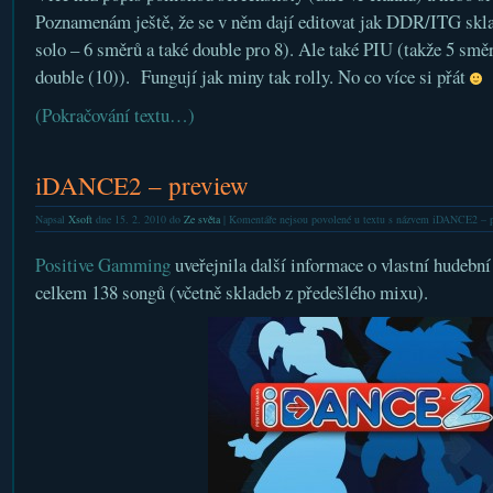
Poznamenám ještě, že se v něm dají editovat jak DDR/ITG skla
solo – 6 směrů a také double pro 8). Ale také PIU (takže 5 směr
double (10)). Fungují jak miny tak rolly. No co více si přát
(Pokračování textu…)
iDANCE2 – preview
Napsal
Xsoft
dne 15. 2. 2010 do
Ze světa
|
Komentáře nejsou povolené
u textu s názvem iDANCE2 – p
Positive Gamming
uveřejnila další informace o vlastní hudební
celkem 138 songů (včetně skladeb z předešlého mixu).