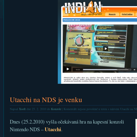
Utacchi na NDS je venku
Napsal
Xsoft
dne 25. 2. 2010 do
Konzole
|
Komentáře nejsou povolené
u textu s názvem Utacchi na N
Dnes (25.2.2010) vyšla očekávaná hra na kapesní konzoli
Utacchi
Nintendo NDS –
.