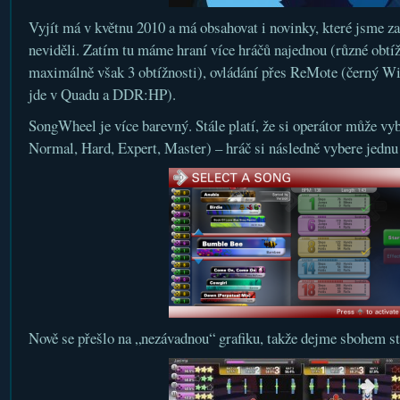
Vyjít má v květnu 2010 a má obsahovat i novinky, které jsme za
neviděli. Zatím tu máme hraní více hráčů najednou (různé obtí
maximálně však 3 obtížnosti), ovládání přes ReMote (černý Wii
jde v Quadu a DDR:HP).
SongWheel je více barevný. Stále platí, že si operátor může vybr
Normal, Hard, Expert, Master) – hráč si následně vybere jednu 
Nově se přešlo na „nezávadnou“ grafiku, takže dejme sbohem 