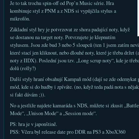
Je to tak trochu spin-off od Pop’n Music série. Hra
kombinuje styl z PNM a z NDS si vypůjčila stylus a
mikrofón.
Základní styl hry je potvrzovat ze shora padající noty, když
se dostanou na target noty. Potvrzujete je klepnutím
stylusem. Jsou zde bud 3 nebo 5 sloupců (ten 1 jsem zatím nevid
které stací jen kliknout, nebo dlouhé noty, které je třeba drže
noty z IIDX). Poslední jsou tzv. „Long scrup noty“, kde je tře
dolů (rolly?)
Další styly hraní obsahují Kampaň mód (dají se zde odemykat p
mód, kde si do hudby i zpíváte. (no, když teda padá nota s něja
si fakt dávám ;)).
No a jestliže najdete kamaráda s NDS, můžete si zkusit „Battl
Mode“, „Unison Mode“ a „Session mode“.
PS: hra je v japonštině.
PSS: Včera byl release date pro DDR na PS3 a XboX360