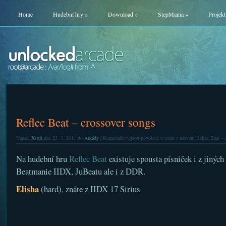
Home
Hudební hry
»
Download
»
StepMania
»
Projekt
Reflec Beat – crossover songs
Napsal
Xsoft
dne 23. 3. 2011 do
Arkády
|
Komentáře nejsou povolené
u textu s názvem Reflec Beat – 
Na hudební hru
Reflec Beat
existuje spousta písniček i z jiných
Beatmanie IIDX, JuBeatu ale i z DDR.
Elisha
(hard), znáte z IIDX 17 Sirius