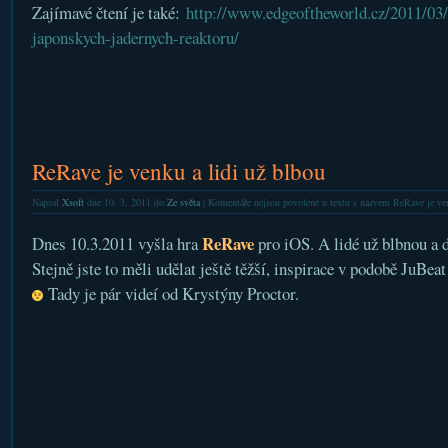
Zajímavé čtení je také:
http://www.edgeoftheworld.cz/2011/03
japonskych-jadernych-reaktoru/
ReRave je venku a lidi už blbou
Napsal
Xsoft
dne 10. 3. 2011 do
Ze světa
|
Komentáře nejsou povolené
u textu s názvem ReRave je ven
ReRave
Dnes 10.3.2011 vyšla hra
pro iOS. A lidé už blbnou a 
Stejně jste to měli udělat ještě těžší, inspirace v podobě JuB
Tady je pár videí od Krystýny Proctor.