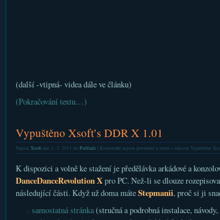
(další -vtipná- videa dále ve článku)
(Pokračování textu…)
Vypuštěno Xsoft’s DDR X 1.01
Napsal
Xsoft
dne 1. 3. 2011 do
Počítače
|
Komentáře nejsou povolené
u textu s názvem Vypuštěno Xs
K dispozici a volně ke stažení je předělávka arkádové a konzolo
DanceDanceRevolution X
pro PC. Než-li se dlouze rozepisovat
Stepmanii
následující části. Když už doma máte
, proč si ji sn
samostatná stránka
(stručná a podrobná instalace, návody,