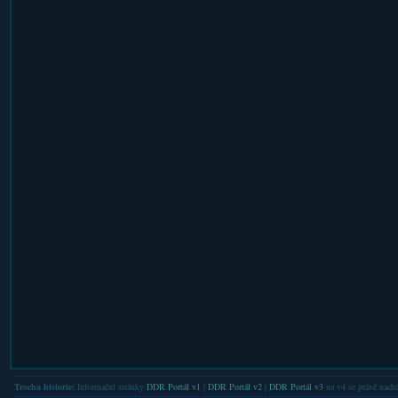
Trocha historie:
Informační stránky
DDR Portál v1
|
DDR Portál v2
|
DDR Portál v3
na v4 se právě nachá