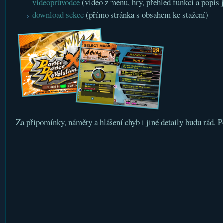
videoprůvodce
(video z menu, hry, přehled funkcí a popis j
download sekce
(přímo stránka s obsahem ke stažení)
Za připomínky, náměty a hlášení chyb i jiné detaily budu rád. 