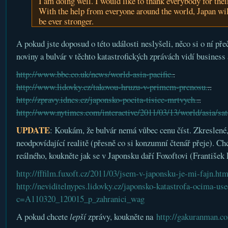
I am doing well. I would like to thank everybody for the
With the help from everyone around the world, Japan wil
be ever stronger.
A pokud jste doposud o této události neslyšeli, něco si o ní přeč
noviny a bulvár v těchto katastrofických zprávách vidí business 
http://www.bbc.co.uk/news/world-asia-pacific.
.
http://www.lidovky.cz/takovou-hruzu-v-primem-prenosu.
..
http://zpravy.idnes.cz/japonsko-pocita-tisice-mrtvych.
..
http://www.nytimes.com/interactive/2011/03/13/world/asia/sate
UPDATE
: Koukám, že bulvár nemá vůbec cenu číst. Zkreslené, 
neodpovídající realitě (přesně co si konzumní čtenář přeje). Ch
reálného, koukněte jak se v Japonsku daří Foxoftovi (František 
http://fffilm.fuxoft.cz/2011/03/jsem-v-japonsku-je-mi-fajn.htm
http://neviditelnypes.lidovky.cz/japonsko-katastrofa-ocima-use
c=A110320_120015_p_zahranici_wag
A pokud chcete
lepší
zprávy, koukněte na
http://gakuranman.co