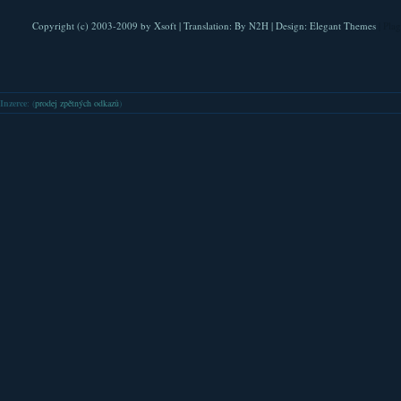
Copyright (c) 2003-2009 by
Xsoft
| Translation:
By N2H
| Design:
Elegant Themes
| Pla
Inzerce
: (
prodej zpětných odkazů
)