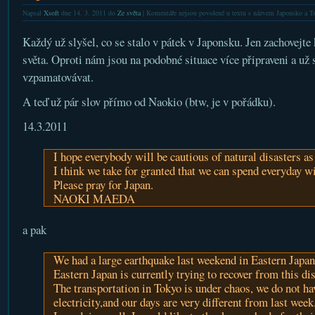
Napsal
Xsoft
dne 14. 3. 2011 do
Ze světa
|
Komentáře nejsou povolené
u textu s názvem Japonsko a T
Každý už slyšel, co se stalo v pátek v Japonsku. Jen zachovejte 
světa. Oproti nám jsou na podobné situace více připraveni a už s
vzpamatovávat.
A teď už pár slov přímo od Naokio (btw, je v pořádku).
14.3.2011
I hope everybody will be cautious of natural disasters as
I think we take for granted that we can spend everyday w
Please pray for Japan.
NAOKI MAEDA
a pak
We had a large earthquake last weekend in Eastern Japan
Eastern Japan is currently trying to recover from this dis
The transportation in Tokyo is under chaos, we do not h
electricity,and our days are very different from last week