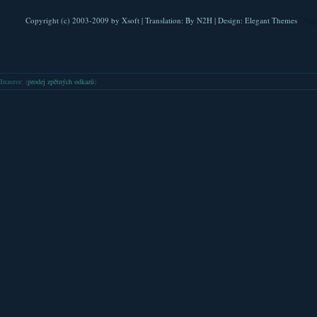
Copyright (c) 2003-2009 by
Xsoft
| Translation:
By N2H
| Design:
Elegant Themes
| Pla
Inzerce
: (
prodej zpětných odkazů
)