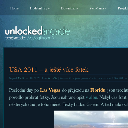
Home
Hudební hry
»
Download
»
StepMania
»
Projekt
USA 2011 – a ještě více fotek
Napsal
Xsoft
dne 18. 9. 2011 do
Ze světa
|
Komentáře nejsou povolené
u textu s názvem USA 2011 – a 
Las Vegas
Floridu
Poslední dny po
do přejezdu na
jsou trochu
povedlo probrat fotky. Jsou nahrané opět
v albu
. Nebyl čas foti
některých dnů je toho méně. Texty budou časem. A teď malá och