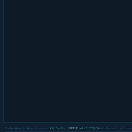
Trocha historie:
Informační stránky
DDR Portál v1
|
DDR Portál v2
|
DDR Portál v3
na v4 se právě nachá