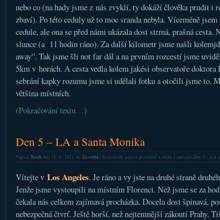
nebo co (na hady jsme z nás zvyklí, ty dokáží člověka prudit i ro
zbaví). Po této ceduly už to moc sranda nebyla. Víceméně jsem 
cedule, ale ona se před námi ukázala dost strmá, prašná cesta.
slunce (a 11 hodin ráno). Za další kilometr jsme našli kolemjdou
away“. Tak jsme šli not far dál a na prvním rozcestí jsme uviděl
5km v horách. A cesta vedla kolem jakési observatoře doktora H
sebrání kapky rozumu jsme si udělali fotku a otočili jsme to. M
většina místních.
(Pokračování textu…)
Den 5 – LA a Santa Monika
Napsal
Xsoft
dne 11. 9. 2011 do
Ze světa
|
Komentáře nejsou povolené
u textu s názvem Den 5 – LA 
Los Angeles
Vítejte v
. Je ráno a vy jste na druhé straně druh
Jenže jsme vystoupili na místním Florenci. Než jsme se za hodi
čekala nás celkem zajímavá procházka. Docela dost špinavá, pos
nebezpečná čtvrť. Ještě horší, než nejtemnější zákoutí Prahy. Ti