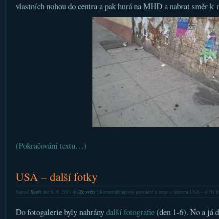
vlastních nohou do centra a pak hurá na MHD a nabrat směr k 
(Pokračování textu…)
USA – další fotky
Napsal
Xsoft
dne 8. 9. 2011 do
Ze světa
|
Komentáře nejsou povolené
u textu s názvem USA – další f
Do fotogalerie byly nahrány
další fotografie
(den 1-6). No a já