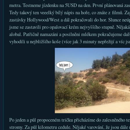
metra. Testneme jízdenku na 5USD na den. První plánovaná za
Tedy takový ten veeelký bílý nápis na hoře, co znáte z filmů. Z
zastávky Hollywood/West a dál pokračovali do hor. Slunce neú
jsme se zastavili pro opalovací krém nejvyššího stupně. Nějaká
alobal. Patřičně namazáni a posilněni mlékem pokračujeme dal
vyhodili u nejbližšího koše (více jak 3 minuty nepřežijí a víc j
Po jeden a půl propoceném tričku přicházíme do zalesněného te
stromy. Za půl kilometru cedule. Nějaké varování, že jsou dále 