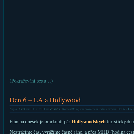
(Pokračování textu…)
Den 6 – LA a Hollywood
Napsal
Xsoft
dne 11. 9. 2011 do
Ze světa
|
Komentáře nejsou povolené
u textu s názvem Den 6 – LA 
Hollywoodských
Plán na dnešek je omrknutí pár
turistických m
Neztrácíme čas, vyrážíme časně ráno, a přes MHD (hodina ces