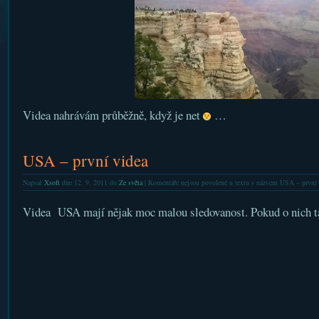
Videa nahrávám průběžně, když je net
…
USA – první videa
Napsal
Xsoft
dne 12. 9. 2011 do
Ze světa
|
Komentáře nejsou povolené
u textu s názvem USA – první 
Videa USA mají nějak moc malou sledovanost. Pokud o nich tak