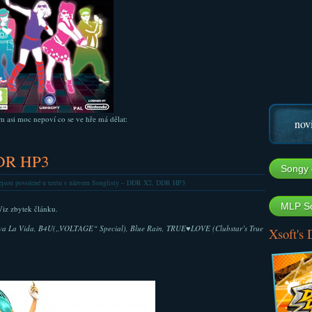
ám asi moc nepoví co se ve hře má dělat:
nov
DDR HP3
Songy 
jsou povolené
u textu s názvem Songlisty – DDR X2, DDR HP3
MLP So
Viz zbytek článku.
va La Vida, B4U(„VOLTAGE“ Special), Blue Rain, TRUE♥LOVE (Clubstar’s True
Xsoft's