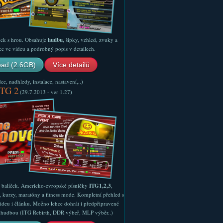
ček s hrou. Obsahuje
hudbu
, šipky, vzhled, zvuky a
ce ve videu a podrobný popis v detailech.
ad (2.6GB)
Více detailů
e, nadhledy, instalace, nastavení,..)
ITG 2
(29.7.2013 - ver 1.27)
ý balíček. Americko-evropské písničky
ITG1,2,3
,
, kurzy, maratóny a fitness mode. Kompletní přehled s
ideu i článku. Možno lehce dohrát i předpřipravené
ší hudbou (ITG Rebirth, DDR výbeř, MLP výběr..)