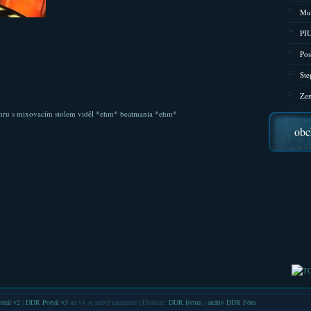
Mu
PIU
Pos
Ste
Zen
te hru s mixovacím stolem viděl *ehm* beatmania *ehm*
obc
rtál v2
|
DDR Portál v3
na v4 se právě nacházíte | Diskuze:
DDR fórum
|
archiv DDR Fóra