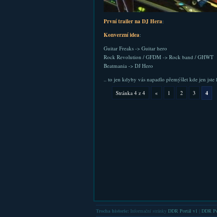
První trailer na DJ Hera
:
Konverzní idea
:
Guitar Freaks -> Guitar hero
Rock Revolution / GFDM -> Rock band / GHWT
Beatmania -> DJ Hero
.. to jen kdyby vás napadlo přemýšlet kde jen js
Stránka 4 z 4
«
1
2
3
4
Trocha historie:
Informační stránky
DDR Portál v1
|
DDR Po