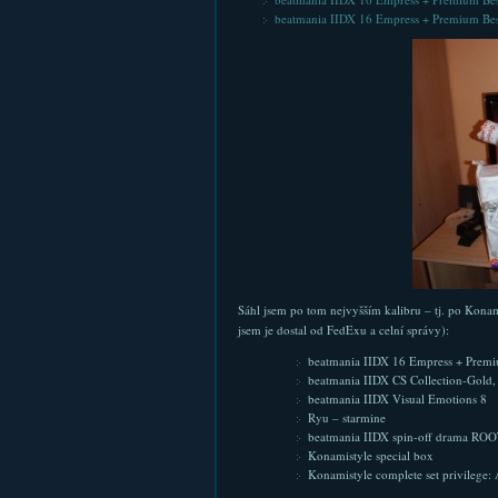
beatmania IIDX 16 Empress + Premium Best
Sáhl jsem po tom nejvyšším kalibru – tj. po Konam
jsem je dostal od FedExu a celní správy):
beatmania IIDX 16 Empress + Premi
beatmania IIDX CS Collection-Gold,
beatmania IIDX Visual Emotions 8
Ryu – starmine
beatmania IIDX spin-off drama ROOT
Konamistyle special box
Konamistyle complete set privilege: