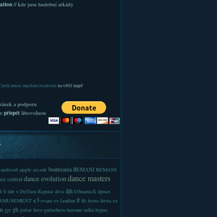
ation
// kde jsou hudební arkády
Czech music machine locations
na větší mapě
ránek a podporu
te
přispět
libovolnou
y
beatmania
android
apple
BEMANI
arcade
BEMANI
dance masters
dance evolution
ce central
djh
 S
ddr x
DefJam Rapstar
diva
DJmaniaX
djmax
e3
ff
-AMUSEMENT
evans
ex
fanfilm
ffs
fiesta
fiesta ex
m
gh
ggr
guitar hero
guitarhero
hatsune miku
hypaa