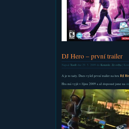
DJ Hero – první trailer
Napsal
Xsoft
dne 29. 5. 2009 do
Konzole
,
Ze světa
|
Kome
A je to tady. Dnes vyšel první trailer na hru
DJ He
Hra má vyjít v říjnu 2009 a až doposud jsme na
st