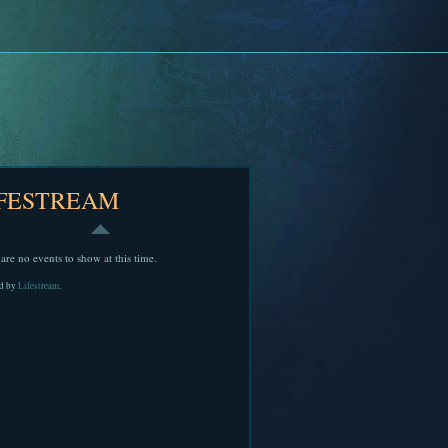
IFESTREAM
are no events to show at this time.
d by
Lifestream
.