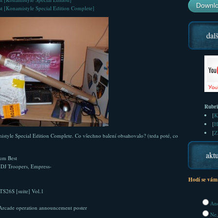
Downlo
 [Konamistyle Special Edition Complete]
dalš
Rubr
[
K
[
H
[
Z
istyle Special Edition Complete. Co všechno balení obsahovalo? (teda poté, co
aktu
um Best
 DJ Troopers, Empress-
Hodí se vám
S26S [suite] Vol.1
Ano
 Arcade operation announcement poster
Ne,