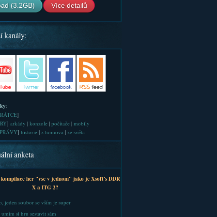
ad (3.2GB)
Více detailů
í kanály:
iky
:
RÁTCE
]
RY
]
arkády
|
konzole
|
počítače
|
mobily
PRÁVY
]
historie
|
z homova
|
ze světa
ální anketa
 kompilace her "vše v jednom" jako je Xsoft's DDR
X a ITG 2?
, jeden soubor se vším je super
 umím si hru sestavit sám