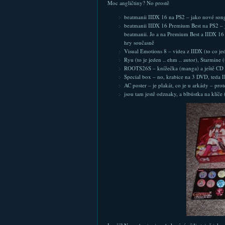
Moc angličtiny? No prostě
beatmanii IIDX 16 na PS2 – jako nové son
beatmanii IIDX 16 Premium Best na PS2 – ja
beatmanii. Jo a na Premium Best a IIDX 16
hry současně
Visual Emotions 8 – videa z IIDX (to co j
Ryu (to je jeden .. ehm .. autor), Starmine
ROOTS26S – knížečka (manga) a ještě CD 
Special box – no, krabice na 3 DVD, teda I
AC poster – je plakát, co je u arkády – prot
jsou tam jestě odznaky, a blbůstka na klíče 