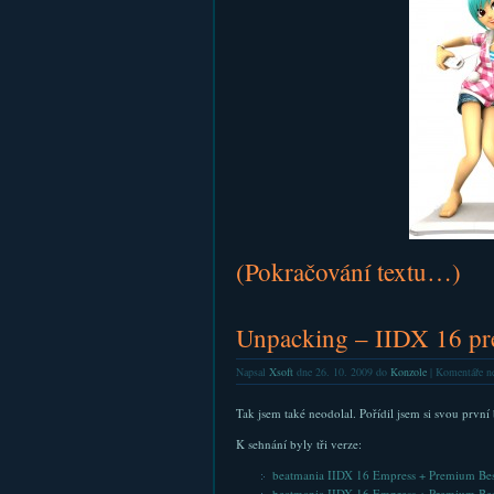
(Pokračování textu…)
Unpacking – IIDX 16 pr
Napsal
Xsoft
dne 26. 10. 2009 do
Konzole
|
Komentáře ne
Tak jsem také neodolal. Pořídil jsem si svou prvn
K sehnání byly tři verze:
beatmania IIDX 16 Empress + Premium Bes
beatmania IIDX 16 Empress + Premium Best