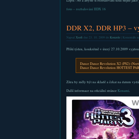
Lepší? No a abyste si rozbalování užili stejně jako 
foto – rozbalování IIDX 16
DDR X2, DDR HP3 – vych
Napsal
Xsoft
dne 23. 10. 2009 do
Konzole
|
Komentáře ne
Příští týden, konkrétně v úterý 27.10.2009 vyjdou
Dance Dance Revolution X2 (PS2) (Nort
Dance Dance Revolution HOTTEST PART
Zítra by měly být na skladě a čekat na datum vydá
Další informace na oficiální stránce
Konami
.