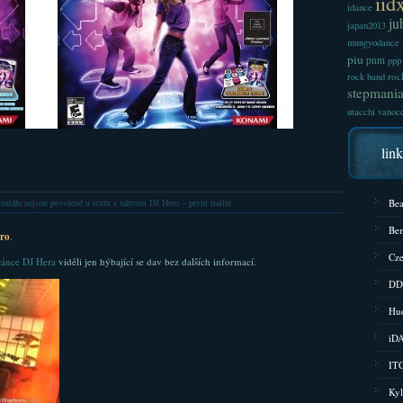
iid
idance
ju
japan2013
mungyodance
piu
pnm
ppp
roc
rock band
stepmani
utacchi
vanoc
lin
ntáře nejsou povolené
u textu s názvem DJ Hero – první trailer
Bea
Bem
ro
.
Cze
ránce DJ Hera
viděli jen hýbající se dav bez dalších informací.
DD
Hud
iD
ITG
Kyl