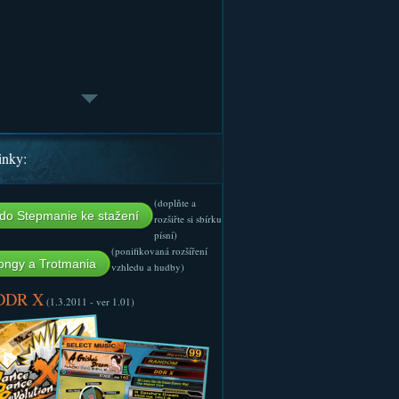
inky:
(doplňte a
do Stepmanie ke stažení
rozšiřte si sbírku
písní)
(ponifikovaná rozšíření
ngy a Trotmania
vzhledu a hudby)
 DDR X
(1.3.2011 - ver 1.01)