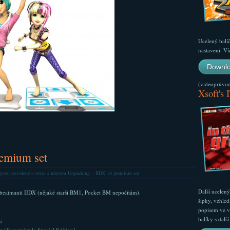
Ucelený balí
nastavení. Ví
Downlo
(videoprůvodc
Xsoft's 
emium set
jsou povolené
u textu s názvem Unpacking – IIDX 16 premium set
Další ucelen
í beatmanii IIDX (nějaké starší BM1, Pocket BM nepočítám).
šipky, vzhled
popisem ve v
balíky s dal
t
 [Konamistyle Special Edition]