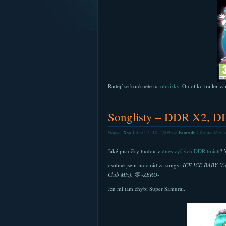
Radějí se koukněte na
obrázky
. On ofiko trailer v
Songlisty – DDR X2, 
Napsal
Xsoft
dne 27. 10. 2009 do
Konzole
|
Komentáře ne
Jaké písničky budou v
dnes vyšlých DDR hrách
? 
osobně jsem moc rád za songy:
ICE ICE BABY, Vi
Club Mix), 零 -ZERO-
Jen mi tam chybí Super Samurai.