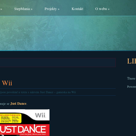
»
StepMania
»
Projekty
»
Kontakt
O webu
»
L
There 
 Wii
Powere
jsou povolené
u textu s názvem Just Dance – gameska na Wii
nuje se
Just Dance
.