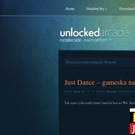
Home
Hudební hry
»
Download
Právě procházíte kategorii: Konzole
Just Dance – gameska na
Napsal
Xsoft
dne 15. 11. 2009 do
Konzole
|
Komentáře ne
Tak nám vyšla další (ehm) taneční hra na Wii. Jme