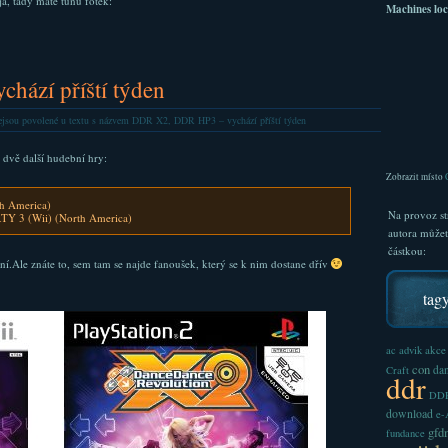
já, tady máte tunu fotek:
Machines loc
ází příští týden
jsou povolené
u textu s názvem DDR X2, DDR HP3 – vychází příští týden
 dvě další hudební hry:
Zobrazit místo
h America)
Na provoz st
Y 3 (Wii) (North America)
autora může
částkou:
ní.Ale znáte to, sem tam se najde fanoušek, který se k nim dostane dřív
tag
akce
ac
advik
con
dan
Craft
ddr
DDR
download
e
gfd
fundance