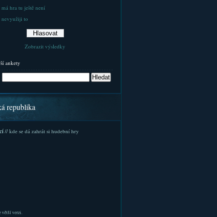
 má hra tu ještě není
 nevyužiji to
Zobrazit výsledky
rší ankety
ká republika
cí
// kde se dá zahrát si hudební hry
 větší verzi.