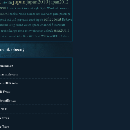
x
japan
japan2010
japan2012
itg
info
beat
kinect
kinec
konami style
Kyle Ward
mlp
mozarc
naoki
naokia
Naoki Maeda
nds
overvans
para
paseli
pc
reflecbeat
ps3
ReRave
pro2
ps2
psp
quad
quad4itg
rb
kband
song
space channel 5
sound voltex
starcraft
a
usa2011
technika
tgs
tnt
unlock
theia
tv
ultrastar
wii
e
video
vocaloid
voltex
WGiBeat
WinDEU
x2
xbox
kovník obecný
tmania.cz
anistyle.com
ch-DDR.info
R Freak
ebniHry.cz
ANCE
 Freak
e Ward