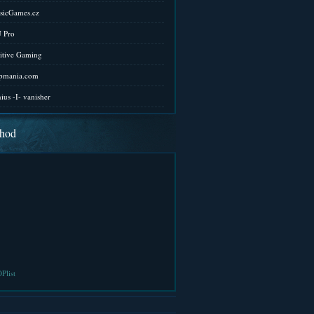
sicGames.cz
 Pro
itive Gaming
pmania.com
ius -I- vanisher
hod