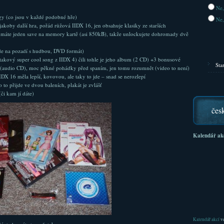
Ne,
gy (co jsou v každé podobné hře)
Ne,
koby další hra, pořád růžová IIDX 16, jen obsahuje klasiky ze starších
 máte jeden save na memory kartě (asi 850kB), takže unlockujete dohromady dvě
ede na pozadí s hudbou, DVD formát)
 (takový super cool song z IIDX 4) čili tohle je jeho album (2 CD) +3 bonusové
Sta
(audio CD), moc pěkné pohádky před spaním, jen tomu rozumnět (video to není)
IDX 16 měla lepší, kovovou, ale taky to jde – snad se nerozlepí
o to přijde ve dvou baleních, plakát je zvlášť
(či kam jí dáte)
čes
Kalendář ak
Kalendář akcí
ve