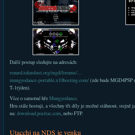
Další postup sledujte na adresách:
renard.teknolust.org/mgd/forums/…
mungyodance-portable.x10hosting.com/
(zde bude MGD4PSP uve
T-1týden).
Více o samotné hře
Mungyodance
.
Hru stále hostuji, a všechny tři díly je možné stáhnout, stejně 
na:
download.pocitac.com
, nebo FTP.
Utacchi na NDS je venku