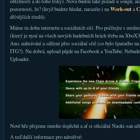
obtížnosti a do toho triky). Nová budou také pozadí u songů, al
Work-out
C
pozornosti, že? (kryž budete hledat, narazíte i na
a
dřívějších titulů).
Máme tu dobu internetu a sociálních sítí. Pro počítejte s možn
(který je nyní na všech nových hudebních hrách třeba na XboX3
Ano, nahrávání a sdílení přes sociální sítě (co bylo špatného na
ITG?). Nu dobrá, upload půjde na Facebook a YouTube. Nebude 
Uploader.
Nové hře přejeme mnoho úspěchů a ať si oficiální Naoki-san už
A teď další informace pro náruživé: