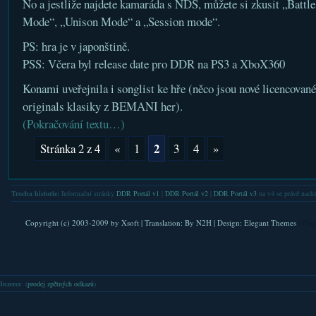
No a jestliže najdete kamaráda s NDS, můžete si zkusit „Battl
Mode“, „Unison Mode“ a „Session mode“.
PS: hra je v japonštině.
PSS: Včera byl release date pro DDR na PS3 a XboX360
Konami uveřejnila i songlist ke hře (něco jsou nové licencovan
originals klasiky z BEMANI her).
(Pokračování textu…)
2
Stránka 2 z 4
«
1
3
4
»
Trocha historie:
Informační stránky
DDR Portál v1
|
DDR Portál v2
|
DDR Portál v3
na v4 se právě nachá
Copyright (c) 2003-2009 by
Xsoft
| Translation:
By N2H
| Design:
Elegant Themes
| Pla
Inzerce
: (
prodej zpětných odkazů
)