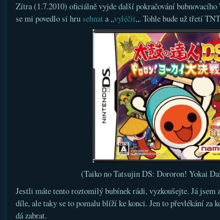
Zítra (1.7.2010) oficiálně vyjde další pokračování bubnovacíh
se mi povedlo si hru
sehnat
a „
vyléčit
„. Tohle bude už třetí T
(Taiko no Tatsujin DS: Dororon! Yokai Da
Jestli máte tento roztomilý bubínek rádi, vyzkoušejte. Já jsem 
díle, ale taky se to pomalu blíží ke konci. Jen to převlékání za k
dá zabrat.