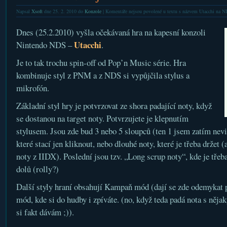
Napsal
Xsoft
dne 25. 2. 2010 do
Konzole
|
Komentáře nejsou povolené
u textu s názvem Utacchi na N
Dnes (25.2.2010) vyšla očekávaná hra na kapesní konzoli
Utacchi
Nintendo NDS –
.
Je to tak trochu spin-off od Pop’n Music série. Hra
kombinuje styl z PNM a z NDS si vypůjčila stylus a
mikrofón.
Základní styl hry je potvrzovat ze shora padající noty, když
se dostanou na target noty. Potvrzujete je klepnutím
stylusem. Jsou zde bud 3 nebo 5 sloupců (ten 1 jsem zatím nevid
které stací jen kliknout, nebo dlouhé noty, které je třeba drže
noty z IIDX). Poslední jsou tzv. „Long scrup noty“, kde je tře
dolů (rolly?)
Další styly hraní obsahují Kampaň mód (dají se zde odemykat p
mód, kde si do hudby i zpíváte. (no, když teda padá nota s něja
si fakt dávám ;)).