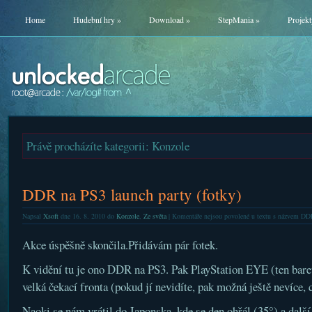
Home
Hudební hry
»
Download
»
StepMania
»
Projekt
Právě procházíte kategorii: Konzole
DDR na PS3 launch party (fotky)
Napsal
Xsoft
dne 16. 8. 2010 do
Konzole
,
Ze světa
|
Komentáře nejsou povolené
u textu s názvem DDR
Akce úspěšně skončila.Přidávám pár fotek.
K vidění tu je ono DDR na PS3. Pak PlayStation EYE (ten bare
velká čekací fronta (pokud jí nevidíte, pak možná ještě nevíce, c
Naoki se nám vrátil do Japonska, kde se den ohřál (35°) a dalš