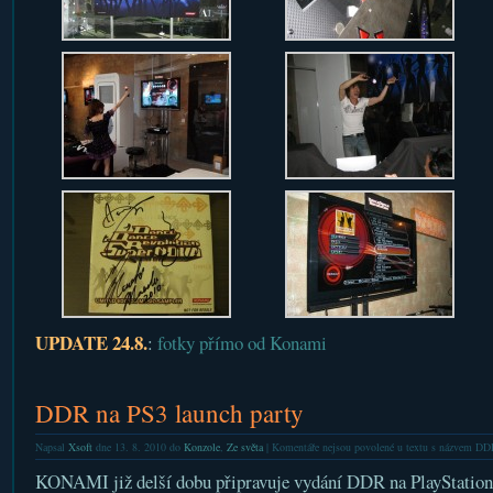
UPDATE 24.8.
:
fotky přímo od Konami
DDR na PS3 launch party
Napsal
Xsoft
dne 13. 8. 2010 do
Konzole
,
Ze světa
|
Komentáře nejsou povolené
u textu s názvem DDR
KONAMI již delší dobu připravuje vydání DDR na PlayStation