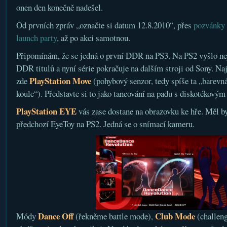
onen den konečně nadešel.
Od prvních zpráv „označte si datum 12.8.2010“, přes
pozvánky
launch party
, až po akci samotnou.
Připomínám, že se jedná o první DDR na PS3. Na PS2 vyšlo ne
DDR titulů a nyní série pokračuje na dalším stroji od Sony. Na
PlayStation Move
zde
(pohybový senzor, tedy spíše ta „barevn
koule“). Představte si to jako tancování na padu s diskotékový
PlayStation EYE
vás zase dostane na obrazovku ke hře. Měl by
předchozí EyeToy na PS2. Jedná se o snímací kameru.
Dance Off
Club Mode
Módy
(řekněme battle mode),
(challeng