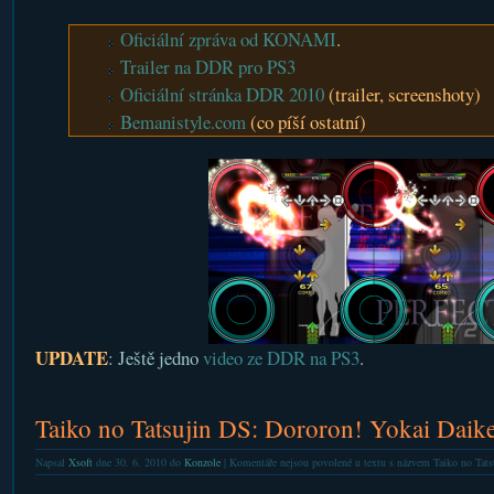
Oficiální zpráva od KONAMI
.
Trailer na DDR pro PS3
Oficiální stránka DDR 2010
(trailer, screenshoty)
Bemanistyle.com
(co píší ostatní)
UPDATE
: Ještě jedno
video ze DDR na PS3
.
Taiko no Tatsujin DS: Dororon! Yokai Daike
Napsal
Xsoft
dne 30. 6. 2010 do
Konzole
|
Komentáře nejsou povolené
u textu s názvem Taiko no Tats