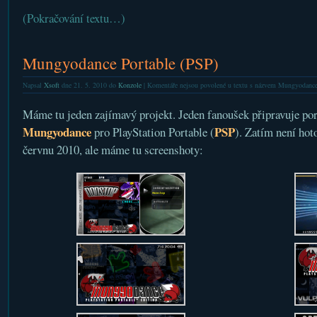
(Pokračování textu…)
Mungyodance Portable (PSP)
Napsal
Xsoft
dne 21. 5. 2010 do
Konzole
|
Komentáře nejsou povolené
u textu s názvem Mungyodance
Máme tu jeden zajímavý projekt. Jeden fanoušek připravuje por
Mungyodance
PSP
pro PlayStation Portable (
). Zatím není hoto
červnu 2010, ale máme tu screenshoty: