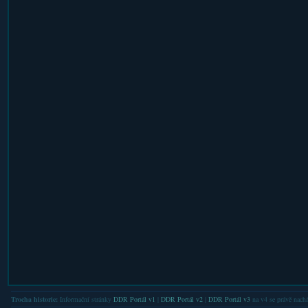
Trocha historie:
Informační stránky
DDR Portál v1
|
DDR Portál v2
|
DDR Portál v3
na v4 se právě nachá