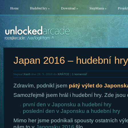
Home
Hudební hry
»
Download
»
StepMania
»
Projekt
Japan 2016 – hudební hr
Napsal
Xsoft
dne 26. 5. 2016 do
KRÁTCE
|
1 komentář
Zdravím, podnikl jsem
pátý výlet do Japonsk
Samozřejmě jsem hrál i hudební hry. Zde jsou 
první den v Japonsku a hudební hry
poslední den v Japonsku a hudební hry
Mimo her jsme podnikali spousty ostatních výlet
nám to v
Japonsku 2016
šlo.