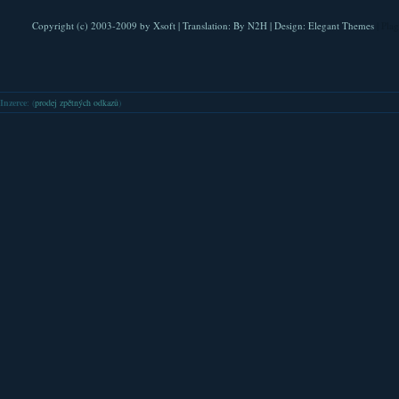
Copyright (c) 2003-2009 by
Xsoft
| Translation:
By N2H
| Design:
Elegant Themes
| Pla
Inzerce
: (
prodej zpětných odkazů
)