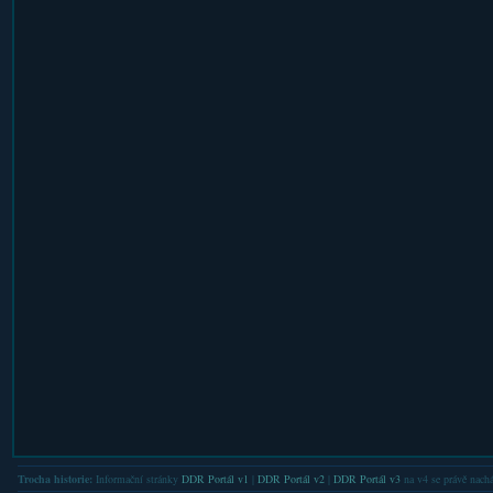
Trocha historie:
Informační stránky
DDR Portál v1
|
DDR Portál v2
|
DDR Portál v3
na v4 se právě nachá