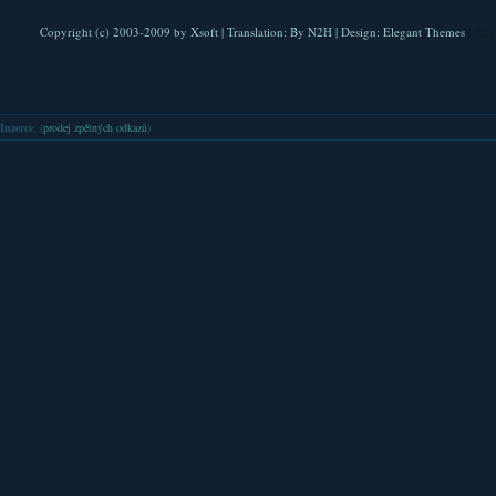
Copyright (c) 2003-2009 by
Xsoft
| Translation:
By N2H
| Design:
Elegant Themes
| Pla
Inzerce
: (
prodej zpětných odkazů
)