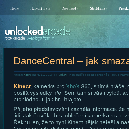
Home
Hudební hry
»
Download
»
StepMania
»
Projekt
DanceCentral – jak smaza
Napsal
Xsoft
dne 6. 11. 2010 do
Arkády
|
Komentáře nejsou povolené
u textu s názve
Kinect
, kamerka pro
XboX
360, snímá hráče, 
posílá výsledky hře. Sem tam si vás i vyfotí, a
prohlédnout, jak hru hrajete.
Při jeho představování zazněla informace, že
lidi. Jak člověka bez oblečení kamerka rozpo
Řeknu jen, že to nyní Kinect nějak neřeší a naz
(abych se vyhl diskuzi, uvedu, že to není z mé 