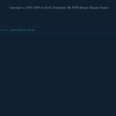
Copyright (c) 2003-2009 by
Xsoft
| Translation:
By N2H
| Design:
Elegant Themes
| Pla
Inzerce
: (
prodej zpětných odkazů
)