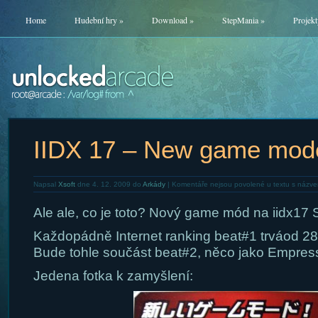
Home
Hudební hry
»
Download
»
StepMania
»
Projekt
IIDX 17 – New game mod
Napsal
Xsoft
dne 4. 12. 2009 do
Arkády
|
Komentáře nejsou povolené
u textu s názv
Ale ale, co je toto? Nový game mód na iidx17 
Každopádně Internet ranking beat#1 trváod 28
Bude tohle součást beat#2, něco jako Empres
Jedena fotka k zamyšlení: