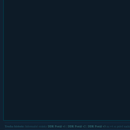
Trocha historie:
Informační stránky
DDR Portál v1
|
DDR Portál v2
|
DDR Portál v3
na v4 se právě nachá