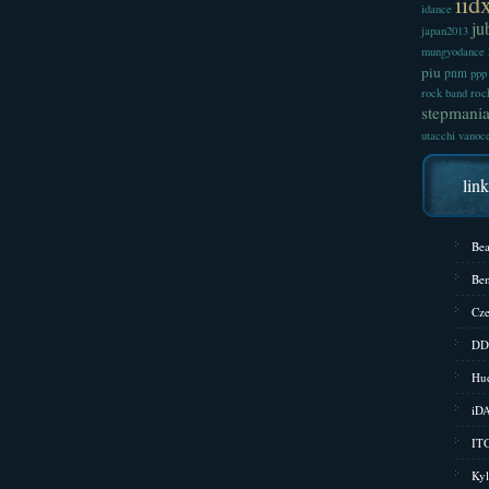
iid
idance
ju
japan2013
mungyodance
piu
pnm
ppp
roc
rock band
stepmani
utacchi
vanoc
lin
Bea
Bem
Cze
DD
Hud
iD
ITG
Kyl