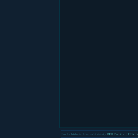
Trocha historie:
Informační stránky
DDR Portál v1
|
DDR Po