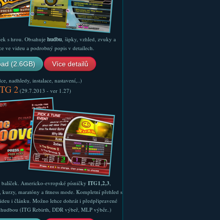
ček s hrou. Obsahuje
hudbu
, šipky, vzhled, zvuky a
ce ve videu a podrobný popis v detailech.
ad (2.6GB)
Více detailů
e, nadhledy, instalace, nastavení,..)
ITG 2
(29.7.2013 - ver 1.27)
ý balíček. Americko-evropské písničky
ITG1,2,3
,
, kurzy, maratóny a fitness mode. Kompletní přehled s
ideu i článku. Možno lehce dohrát i předpřipravené
ší hudbou (ITG Rebirth, DDR výbeř, MLP výběr..)