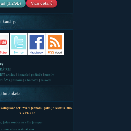
ad (3.2GB)
Více detailů
í kanály:
iky
:
RÁTCE
]
RY
]
arkády
|
konzole
|
počítače
|
mobily
PRÁVY
]
historie
|
z homova
|
ze světa
ální anketa
 kompilace her "vše v jednom" jako je Xsoft's DDR
X a ITG 2?
, jeden soubor se vším je super
 umím si hru sestavit sám