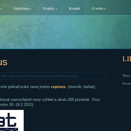
»
StepMania
»
Projekty
»
Kontakt
O webu
»
L
us
There 
ntáře nejsou povolené
u textu s názvem JuBeat Copious
Powere
tvrté pokračování nese jméno
copious
. (slovník:
bohatý,
hovat samozřejmě nový vzhled a okolo 200 písniček. Více
sko 18.-19.2.2011).