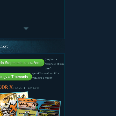
inky:
(doplňte a
do Stepmanie ke stažení
rozšiřte si sbírku
písní)
(ponifikovaná rozšíření
ngy a Trotmania
vzhledu a hudby)
 DDR X
(1.3.2011 - ver 1.01)