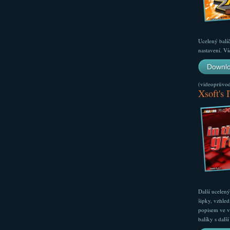
Ucelený balí
nastavení. Ví
Downlo
(videoprůvodc
Xsoft's 
Další ucelen
šipky, vzhled
popisem ve v
balíky s dal