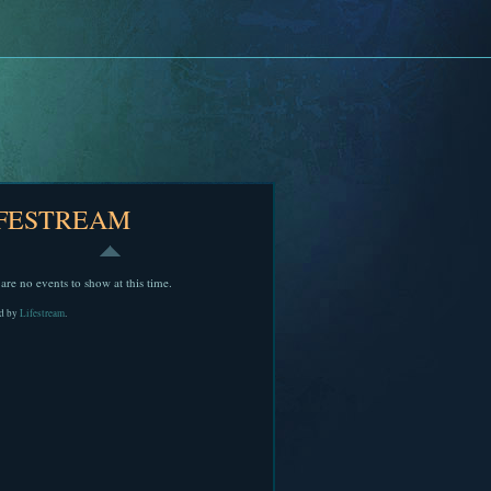
IFESTREAM
are no events to show at this time.
d by
Lifestream
.