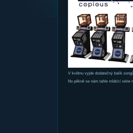
V květnu vyjde dodatečný balík song
No pěkně se nám tahle mlátící série r