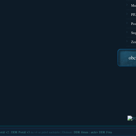
Mu
PIU
Pos
Ste
Zen
obc
rtál v2
|
DDR Portál v3
na v4 se právě nacházíte | Diskuze:
DDR fórum
|
archiv DDR Fóra