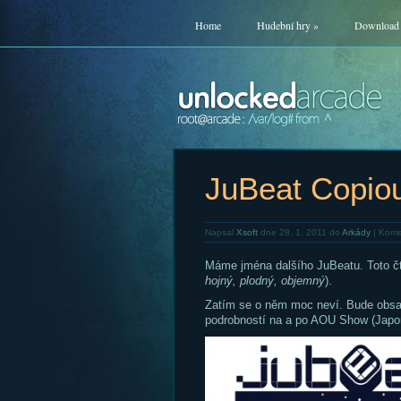
Home
Hudební hry
»
Download
JuBeat Copio
Napsal
Xsoft
dne 28. 1. 2011 do
Arkády
|
Kome
Máme jména dalšího JuBeatu. Toto č
hojný, plodný, objemný
).
Zatím se o něm moc neví. Bude obsa
podrobností na a po AOU Show (Japon