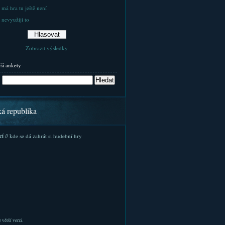
 má hra tu ještě není
 nevyužiji to
Zobrazit výsledky
rší ankety
ká republika
cí
// kde se dá zahrát si hudební hry
 větší verzi.