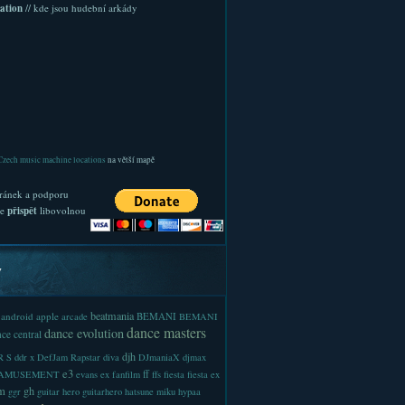
ation
// kde jsou hudební arkády
Czech music machine locations
na větší mapě
ránek a podporu
te
přispět
libovolnou
y
beatmania
android
apple
BEMANI
arcade
BEMANI
dance masters
dance evolution
ce central
djh
 S
ddr x
DefJam Rapstar
diva
DJmaniaX
djmax
e3
ff
-AMUSEMENT
evans
ex
fanfilm
ffs
fiesta
fiesta ex
m
gh
ggr
guitar hero
guitarhero
hatsune miku
hypaa