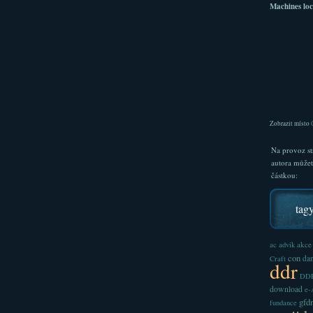
Machines loc
Zobrazit místo
Na provoz st
autora může
částkou:
tag
akce
ac
advik
con
dan
Craft
ddr
DDR
download
e
gfd
fundance