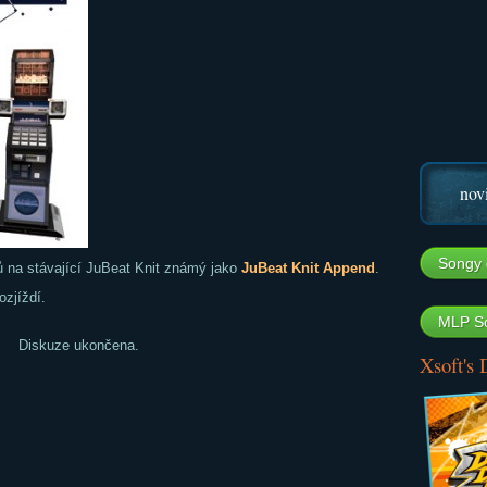
nov
Songy 
ů na stávající JuBeat Knit známý jako
JuBeat Knit Append
.
ozjíždí.
MLP So
Diskuze ukončena.
Xsoft's