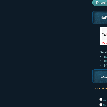
Downlo
dalš
Rubr
[
K
[
H
[
Z
aktu
Hodí se vám
Ano
Ne,