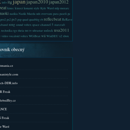
x
japan
japan2010
japan2012
itg
info
beat
kinect
kinec
konami style
Kyle Ward
mlp
mozarc
naoki
naokia
Naoki Maeda
nds
overvans
para
paseli
pc
reflecbeat
ps3
ReRave
pro2
ps2
psp
quad
quad4itg
rb
kband
song
space channel 5
sound voltex
starcraft
a
usa2011
technika
tgs
tnt
unlock
theia
tv
ultrastar
wii
e
video
vocaloid
voltex
WGiBeat
WinDEU
x2
xbox
kovník obecný
tmania.cz
anistyle.com
ch-DDR.info
R Freak
ebniHry.cz
ANCE
 Freak
e Ward