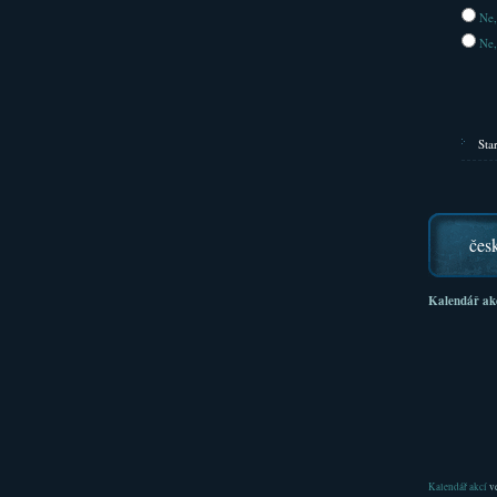
Ne,
Ne,
Sta
čes
Kalendář ak
Kalendář akcí
ve