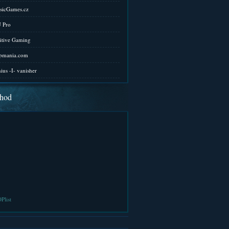
sicGames.cz
 Pro
itive Gaming
pmania.com
ius -I- vanisher
hod