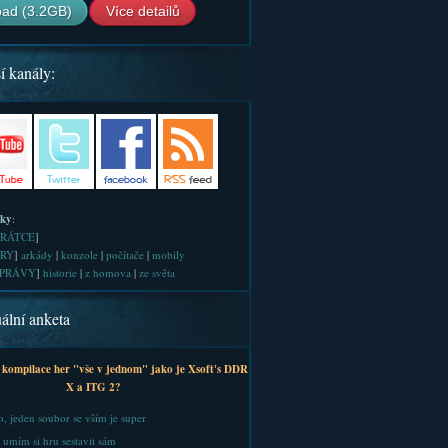
ad (3.2GB)
Více detailů
í kanály:
iky
:
RÁTCE
]
RY
]
arkády
|
konzole
|
počítače
|
mobily
PRÁVY
]
historie
|
z homova
|
ze světa
ální anketa
 kompilace her "vše v jednom" jako je Xsoft's DDR
X a ITG 2?
, jeden soubor se vším je super
 umím si hru sestavit sám