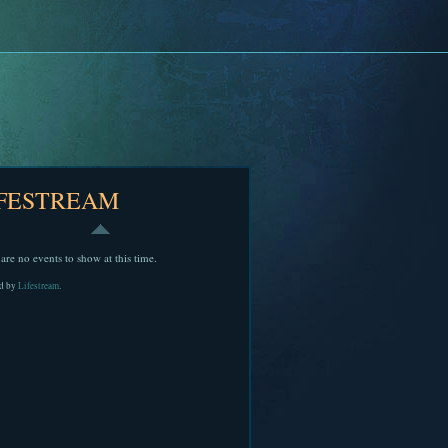
IFESTREAM
are no events to show at this time.
d by
Lifestream
.