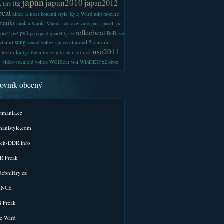
x
japan
japan2010
japan2012
itg
info
beat
kinect
kinec
konami style
Kyle Ward
mlp
mozarc
naoki
naokia
Naoki Maeda
nds
overvans
para
paseli
pc
reflecbeat
ps3
ReRave
pro2
ps2
psp
quad
quad4itg
rb
kband
song
space channel 5
sound voltex
starcraft
a
usa2011
technika
tgs
tnt
unlock
theia
tv
ultrastar
wii
e
video
vocaloid
voltex
WGiBeat
WinDEU
x2
xbox
kovník obecný
tmania.cz
anistyle.com
ch-DDR.info
R Freak
ebniHry.cz
ANCE
 Freak
e Ward