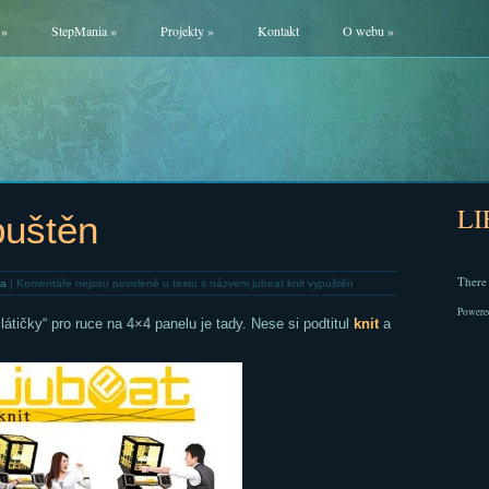
»
StepMania
»
Projekty
»
Kontakt
O webu
»
L
puštěn
There 
ta
|
Komentáře nejsou povolené
u textu s názvem jubeat knit vypuštěn
Powere
átičky“ pro ruce na 4×4 panelu je tady. Nese si podtitul
knit
a