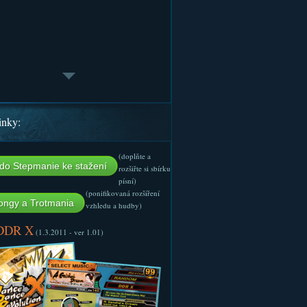
inky:
(doplňte a
do Stepmanie ke stažení
rozšiřte si sbírku
písní)
(ponifikovaná rozšíření
ngy a Trotmania
vzhledu a hudby)
 DDR X
(1.3.2011 - ver 1.01)