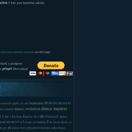
ation
// kde jsou hudební arkády
Czech music machine locations
na větší mapě
ránek a podporu
te
přispět
libovolnou
y
beatmania
android
apple
BEMANI
arcade
BEMANI
dance masters
dance evolution
ce central
djh
 S
ddr x
DefJam Rapstar
diva
DJmaniaX
djmax
e3
ff
-AMUSEMENT
evans
ex
fanfilm
ffs
fiesta
fiesta ex
m
gh
ggr
guitar hero
guitarhero
hatsune miku
hypaa