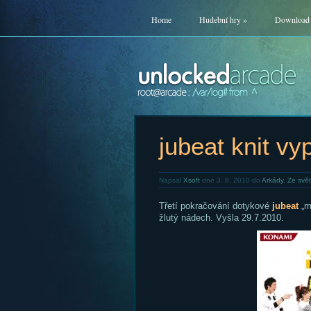
Home
Hudební hry
»
Download
jubeat knit vy
Napsal
Xsoft
dne 3. 8. 2010 do
Arkády
,
Ze svě
Třetí pokračování dotykové
jubeat
„ml
žlutý nádech. Vyšla 29.7.2010.