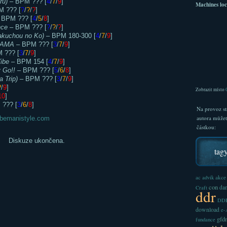
ru)
– BPM ??? [
4
/
7
/
9
]
Machines loc
 ??? [
?
/
?
/
?
]
 BPM ??? [
4
/
5
/
8
]
nce
– BPM ??? [
?
/
?
/
?
]
uchou no Ko)
– BPM 180-300 [
4
/
7
/
9
]
MAMA
– BPM ??? [
3
/
7
/
9
]
 ??? [
3
/
7
/
9
]
ibe
– BPM 154 [
4
/
7
/
9
]
 Go!!
– BPM ??? [
5
/
6
/
8
]
Trip)
– BPM ??? [
3
/
7
/
9
]
?
/
9
]
Zobrazit místo
10
]
??? [
3
/
6
/
8
]
Na provoz st
autora může
bemanistyle.com
částkou:
Diskuze ukončena.
tag
akce
ac
advik
con
dan
Craft
ddr
DDR
download
e
gfd
fundance