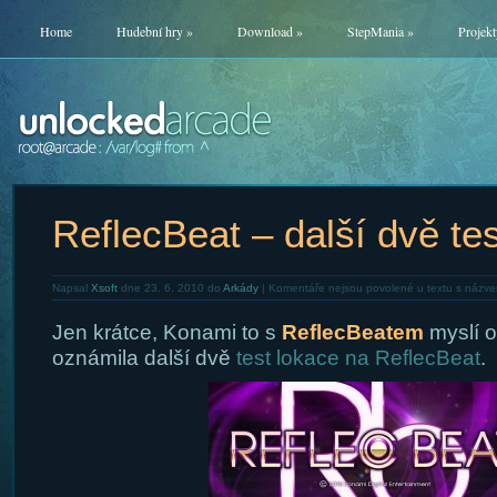
Home
Hudební hry
»
Download
»
StepMania
»
Projekt
ReflecBeat – další dvě tes
Napsal
Xsoft
dne 23. 6. 2010 do
Arkády
|
Komentáře nejsou povolené
u textu s názvem
Jen krátce, Konami to s
ReflecBeatem
myslí 
oznámila další dvě
test lokace na ReflecBeat
.