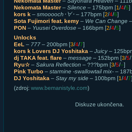
Nekomata Master
–
Sayonara Heaven
– 111b
Nekomata Master
–
Silence
– 175bpm [
1
/
4
/
5
]
kors k
–
smooooch･∀･
– 177bpm [
2
/
4
/
6
]
Sota Fujimori feat. kemy
–
We Can Change
–
PON
–
Yuusei Overdose
– 166bpm [
2
/
4
/
5
]
Unlocks
EeL
–
777
– 200bpm [
3
/
4
/
7
]
kors k Lovers DJ Yoshitaka
–
Juicy
– 125bpm
dj TAKA feat. flare
–
message
– 152bpm [
3
/
5
/
Ryu☆
–
Sakura Reflection
– ???bpm [
3
/
5
/
–
]
Pink Turbo
–
starmine -swallowtail mix-
– 187b
DJ Yoshitaka
–
Stay my side
– 100bpm [
1
/
4
/
7
(zdroj:
www.bemanistyle.com
)
Diskuze ukončena.