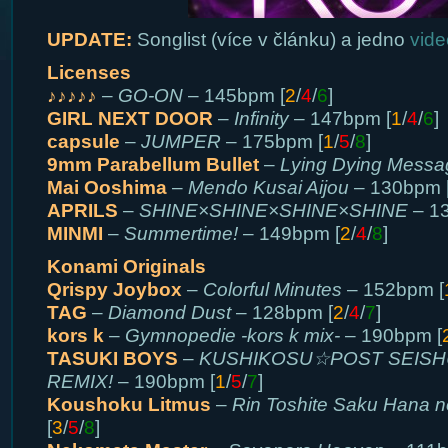
UPDATE:
Songlist (více v článku) a jedno
vide
Licenses
♪♪♪♪♪
–
GO-ON
– 145bpm [
2
/
4
/
6
]
GIRL NEXT DOOR
–
Infinity
– 147bpm [
1
/
4
/
6
]
capsule
–
JUMPER
– 175bpm [
1
/
5
/
8
]
9mm Parabellum Bullet
–
Lying Dying Messa
Mai Ooshima
–
Mendo Kusai Aijou
– 130bpm 
APRILS
–
SHINE×SHINE×SHINE×SHINE
– 1
MINMI
–
Summertime!
– 149bpm [
2
/
4
/
8
]
Konami Originals
Qrispy Joybox
–
Colorful Minutes
– 152bpm [
TAG
–
Diamond Dust
– 128bpm [
2
/
4
/
7
]
kors k
–
Gymnopedie -kors k mix-
– 190bpm [
TASUKI BOYS
–
KUSHIKOSU☆POST SEISH
REMIX!
– 190bpm [
1
/
5
/
7
]
Koushoku Litmus
–
Rin Toshite Saku Hana 
[
3
/
5
/
8
]