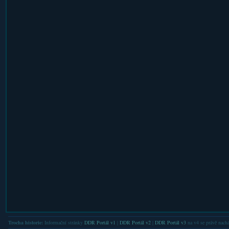
Trocha historie:
Informační stránky
DDR Portál v1
|
DDR Portál v2
|
DDR Portál v3
na v4 se právě nachá