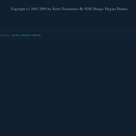
Copyright (c) 2003-2009 by
Xsoft
| Translation:
By N2H
| Design:
Elegant Themes
| Pla
Inzerce
: (
prodej zpětných odkazů
)