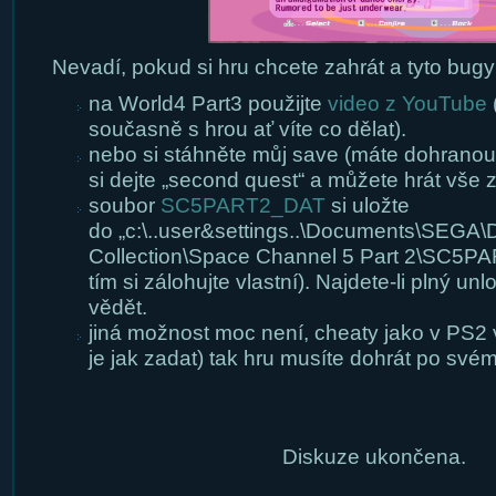
Nevadí, pokud si hru chcete zahrát a tyto bugy 
na World4 Part3 použijte
video z YouTube
(
současně s hrou ať víte co dělat).
nebo si stáhněte můj save (máte dohranou 
si dejte „second quest“ a můžete hrát vše 
soubor
SC5PART2_DAT
si uložte
do „c:\..user&settings..\Documents\SEGA
Collection\Space Channel 5 Part 2\SC5P
tím si zálohujte vlastní). Najdete-li plný un
vědět.
jiná možnost moc není, cheaty jako v PS2 v
je jak zadat) tak hru musíte dohrát po své
Diskuze ukončena.