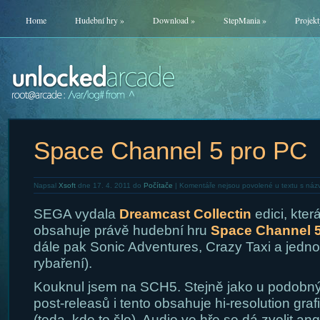
Home
Hudební hry
»
Download
»
StepMania
»
Projekt
Space Channel 5 pro PC
Napsal
Xsoft
dne 17. 4. 2011 do
Počítače
|
Komentáře nejsou povolené
u textu s ná
SEGA vydala
Dreamcast Collectin
edici, kter
obsahuje právě hudební hru
Space Channel 
dále pak Sonic Adventures, Crazy Taxi a jedno
rybaření).
Kouknul jsem na SCH5. Stejně jako u podobn
post-releasů i tento obsahuje hi-resolution graf
(teda, kde to šlo). Audio ve hře se dá zvolit angl