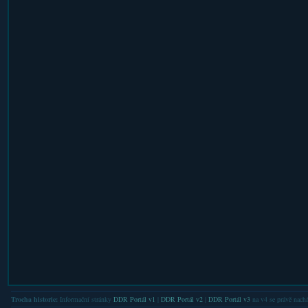
Trocha historie:
Informační stránky
DDR Portál v1
|
DDR Portál v2
|
DDR Portál v3
na v4 se právě nachá