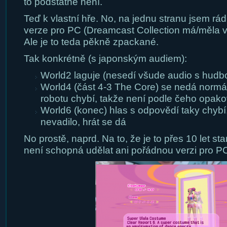
to podstatné není.
Teď k vlastní hře. No, na jednu stranu jsem rá
verze pro PC (Dreamcast Collection má/měla vy
Ale je to teda pěkně zpackané.
Tak konkrétně (s japonským audiem):
World2 laguje (nesedí všude audio s hudb
World4 (část 4-3 The Core) se nedá normáln
robotu chybí, takže není podle čeho opak
World6 (konec) hlas s odpovědí taky chybí,
nevadilo, hrát se dá
No prostě, naprd. Na to, že je to přes 10 let st
není schopná udělat ani pořádnou verzi pro PC.