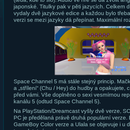
japonské. Titulky pak v pěti jazycích. Celkem 
vydaly dvě jazykové edice a každou bylo třeba
verzi se mezi jazyky dá přepínat. Maximální ro
Space Channel 5 má stále stejný princip. Mačká
a „střílení“ (Chu / Hey) do hudby a opakujete, c
před vámi. Vše doplněno o sexi vesmírnou repo
kanálu 5 (odtud Space Channel 5).
Na PlayStation/Dreamcast vyšly dvě verze, S
PC je předělaná právě druhá populární verze. B
GameBoy Color verze a Ulala se objevuje i u da