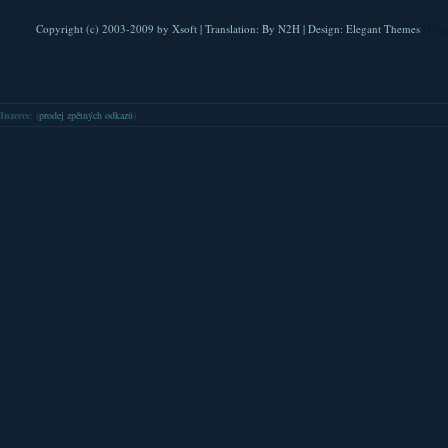
Copyright (c) 2003-2009 by
Xsoft
| Translation:
By N2H
| Design:
Elegant Themes
| Pla
Inzerce
: (
prodej zpětných odkazů
)