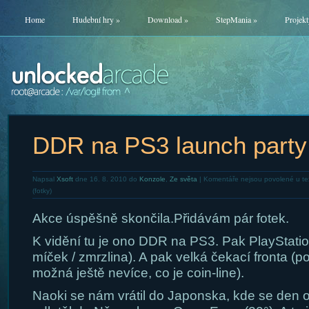
Home
Hudební hry
»
Download
»
StepMania
»
Projekt
DDR na PS3 launch party 
Napsal
Xsoft
dne 16. 8. 2010 do
Konzole
,
Ze světa
|
Komentáře nejsou povolené
u te
(fotky)
Akce úspěšně skončila.Přidávám pár fotek.
K vidění tu je ono DDR na PS3. Pak PlayStati
míček / zmrzlina). A pak velká čekací fronta (po
možná ještě nevíce, co je coin-line).
Naoki se nám vrátil do Japonska, kde se den oh