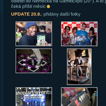
odletěl do Německa na GameExpo (20°). A to j
čeká příští měsíc
UPDATE 20.8.
: přidány další fotky