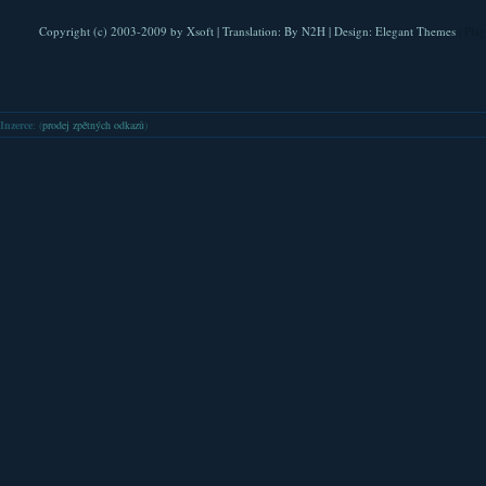
Copyright (c) 2003-2009 by
Xsoft
| Translation:
By N2H
| Design:
Elegant Themes
| Pla
Inzerce
: (
prodej zpětných odkazů
)