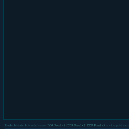
Trocha historie:
Informační stránky
DDR Portál v1
|
DDR Portál v2
|
DDR Portál v3
na v4 se právě nachá