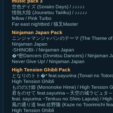
music pack 3
空色デイズ (Sorairo Days) / ♪♪♪♪♪
情熱大陸 (Jounetsu Tairiku) / ♪♪♪♪♪
fellow / Pink Turbo
Far east nightbird / 猫叉Master
Ninjaman Japan Pack
ニンジャマンジャパンのテーマ (The Theme of Nin
Ninjaman Japan
-SHINOBI- / Ninjaman Japan
�*密Dancers (Onmitsu Dancers) / Ninjaman 
Never Give Up! / Ninjaman Japan
High Tension Ghibli Pack
となりのトト�* feat.sayurina (Tonari no Totoro f
High Tension Ghibli
もののけ姫 (Mononoke Hime) / High Tension Gh
君をのせて feat.sayurina～天空の城ラピュタ～ (Ki
feat. sayurina ~Tenkuu no Shiro Laputa) / High
風の通り道 feat.佐野隆 (Kaze no Toorimichi feat.
High Tension Ghibli