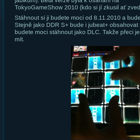
jablkům). Beta verze byla k osahání na
TokyoGameShow 2010 (kdo si jí zkusil ať zved
Stáhnout si ji budete moci od 8.11.2010 a bud
Stejně jako DDR S+ bude i jubeat+ obsahovat tři
budete moci stáhnout jako DLC. Takže přeci j
mít.