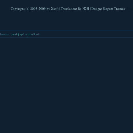
Copyright (c) 2003-2009 by
Xsoft
| Translation:
By N2H
| Design:
Elegant Themes
| Pla
Inzerce
: (
prodej zpětných odkazů
)