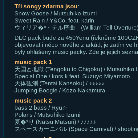
Tři songy zdarma jsou
:
Snow Goose / Mutsuhiko Izumi
Sweet Rain / Y&Co. feat. karin
ウィリア�*・テル序曲 (William Tell Overture) /
DLC pack bude za 450Yenu (řekněme 100CZK).
objevovat i něco nového z arkád, je zatím ve
byly ohlášeny music packy. Zde je jejich sezn
music pack 1
天国と地獄 (Tengoku to Chigoku) / Mutsuhiko I
Special One / kors k feat. Suzuyo Miyamoto
天体観測 (Tentai Kansoku) / ♪♪♪♪♪
Jumping Boogie / Kozo Nakamura
music pack 2
bass 2 bass / Ryu☆
Polaris / Mutsuhiko Izumi
夏�*り (Natsu Matsuri) / ♪♪♪♪♪
スペースカーニバル (Space Carnival) / shooting