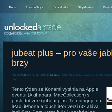
Home
Hudební hry
»
Download
»
StepMania
»
Projekt
jubeat plus – pro vaše jabl
brzy
Napsal
Xsoft
dne 6. 11. 2010 do
Konzole
|
Komentáře nejsou povolené
u textu s názve
brzy
Tento týden se Konami vytáhla na Apple
eventu (Akihabara, MacCollection) s
poslední verzí jubeat plus. Ten funguje na
iPad, iPhone a touch iPor verzi (3x aláva