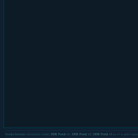
Trocha historie:
Informační stránky
DDR Portál v1
|
DDR Portál v2
|
DDR Portál v3
na v4 se právě nachá