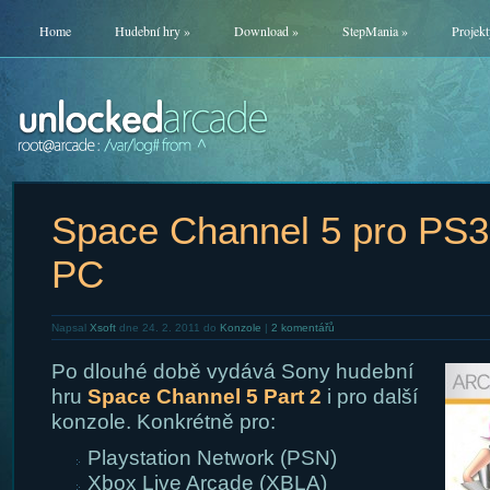
Home
Hudební hry
»
Download
»
StepMania
»
Projekt
Space Channel 5 pro PS3
PC
Napsal
Xsoft
dne 24. 2. 2011 do
Konzole
|
2 komentářů
Po dlouhé době vydává Sony hudební
hru
Space Channel 5 Part 2
i pro další
konzole. Konkrétně pro:
Playstation Network (PSN)
Xbox Live Arcade (XBLA)