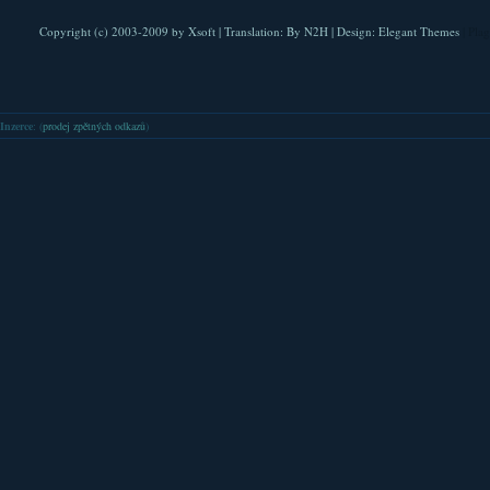
Copyright (c) 2003-2009 by
Xsoft
| Translation:
By N2H
| Design:
Elegant Themes
| Pla
Inzerce
: (
prodej zpětných odkazů
)