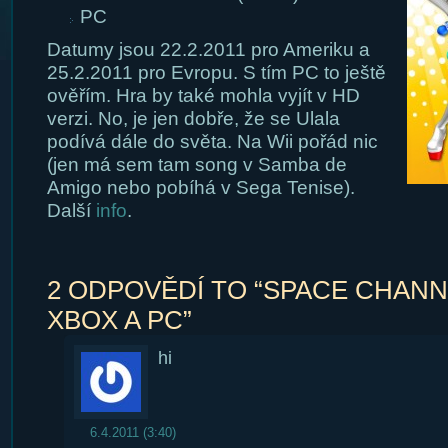
PC
Datumy jsou 22.2.2011 pro Ameriku a
25.2.2011 pro Evropu. S tím PC to ještě
ověřím. Hra by také mohla vyjít v HD
verzi. No, je jen dobře, že se Ulala
podívá dále do světa. Na Wii pořád nic
(jen má sem tam song v Samba de
Amigo nebo pobíhá v Sega Tenise).
Další
info
.
2 ODPOVĚDÍ TO “SPACE CHANNE
XBOX A PC”
hi
6.4.2011 (3:40)