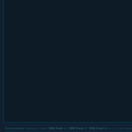
Trocha historie:
Informační stránky
DDR Portál v1
|
DDR Portál v2
|
DDR Portál v3
na v4 se právě nachá