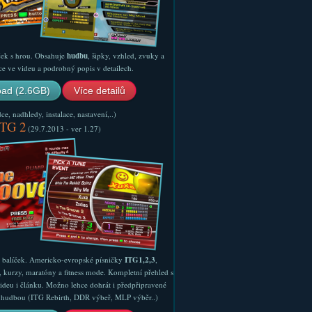
ček s hrou. Obsahuje
hudbu
, šipky, vzhled, zvuky a
ce ve videu a podrobný popis v detailech.
ad (2.6GB)
Více detailů
e, nadhledy, instalace, nastavení,..)
ITG 2
(29.7.2013 - ver 1.27)
ý balíček. Americko-evropské písničky
ITG1,2,3
,
, kurzy, maratóny a fitness mode. Kompletní přehled s
ideu i článku. Možno lehce dohrát i předpřipravené
ší hudbou (ITG Rebirth, DDR výbeř, MLP výběr..)