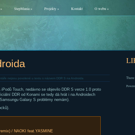
»
StepMania
»
Projekty
»
Kontakt
O webu
»
L
roida
There 
táře nejsou povolené
u textu s názvem DDR S na Androida
Powere
 iPodů Touch, nedávno se objevilo DDR S verze 1.0 proto
ficiální DDR od Konami se tedy dá hrát i na Androidech
 na Samsungu Galaxy S problémy nemám).
ocků).
emix) / NAOKI feat.YASMINE