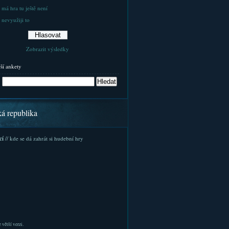
 má hra tu ještě není
 nevyužiji to
Zobrazit výsledky
rší ankety
ká republika
cí
// kde se dá zahrát si hudební hry
 větší verzi.