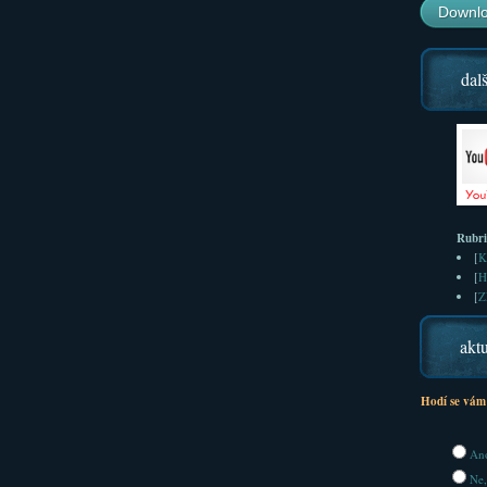
Downlo
dalš
Rubr
[
K
[
H
[
Z
aktu
Hodí se vám
Ano
Ne,