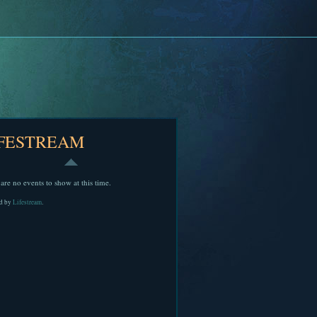
IFESTREAM
are no events to show at this time.
d by
Lifestream
.