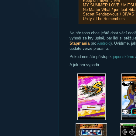
Keep on movin‘ / NM
MY SUMMER LOVE / MITSU-O
No Matter What / jun feat.Rit
Secret Rendez-vous / DIVAS
Unity / The Remembers
Na hře toho chce ještě dost věcí dodě
vyhodí ze hry úplně, pár lidí si stěžu
Stapmania
pro
Android
). Uvidíme, ja
update verze proramu.
Pokud nemáte přístup k
japonskému 
A jak hra vypadá: