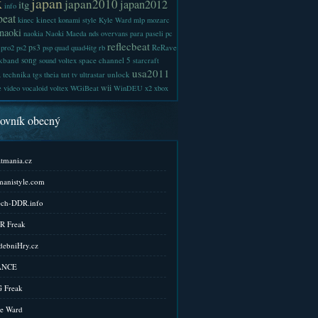
x
japan
japan2010
japan2012
itg
info
beat
kinect
kinec
konami style
Kyle Ward
mlp
mozarc
naoki
naokia
Naoki Maeda
nds
overvans
para
paseli
pc
reflecbeat
ps3
ReRave
pro2
ps2
psp
quad
quad4itg
rb
kband
song
space channel 5
sound voltex
starcraft
a
usa2011
technika
tgs
tnt
unlock
theia
tv
ultrastar
wii
e
video
vocaloid
voltex
WGiBeat
WinDEU
x2
xbox
kovník obecný
tmania.cz
anistyle.com
ch-DDR.info
R Freak
ebniHry.cz
ANCE
 Freak
e Ward