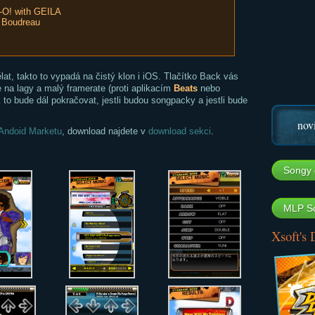
! with GEILA
a Boudreau
lat, takto to vypadá na čistý klon i iOS. Tlačítko Back vás
je na lagy a malý framerate (proti aplikacím
Beats
nebo
k to bude dál pokračovat, jestli budou songpacky a jestli bude
nov
Andoid Marketu
, download najdete v
download sekci
.
Songy 
MLP So
Xsoft's