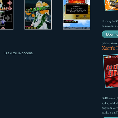
Ucelený balí
nastavení. Ví
Downlo
(videoprůvodc
Xsoft's 
Diskuze ukončena.
Další ucelen
šipky, vzhled
popisem ve v
balíky s dal