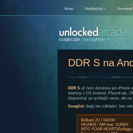
Home
Hudební hry
»
Download
DDR S na And
Napsal
Xsoft
dne 5. 4. 2011 do
Mobilní
|
Komen
DDR S
už není doménou jen iPhone a
telefony s OS Android. Přesně tak. O
(doporučují se rychlejší verze, ale
Songlist:
(tedy ten základní, bez unl
Brilliant 2U / NAOKI
HIGHER / NM feat. SUNNY
INTO YOUR HEART(Ruffage r