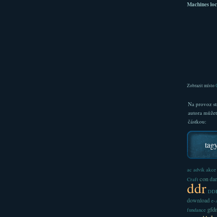
Machines loc
Zobrazit místo
Na provoz st
autora může
částkou:
tag
akce
ac
advik
con
dan
Craft
ddr
DDR
download
e
gfd
fundance