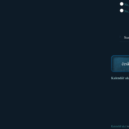
Ne,
Ne,
Sta
čes
Kalendář ak
Kalendář akcí
ve