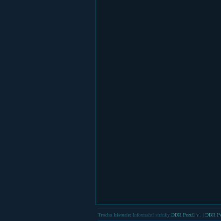
Trocha historie:
Informační stránky
DDR Portál v1
|
DDR Po