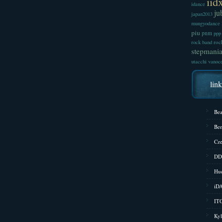
iid
idance
ju
japan2013
mungyodance
piu
pnm
ppp
roc
rock band
stepmani
utacchi
vanoc
lin
Bea
Bem
Cze
DD
Hud
iD
ITG
Kyl