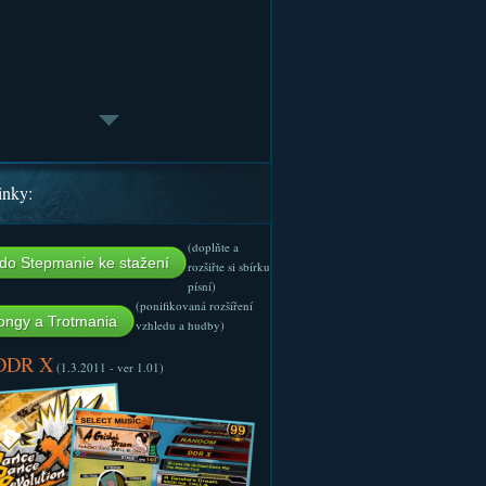
inky:
(doplňte a
do Stepmanie ke stažení
rozšiřte si sbírku
písní)
(ponifikovaná rozšíření
ngy a Trotmania
vzhledu a hudby)
 DDR X
(1.3.2011 - ver 1.01)