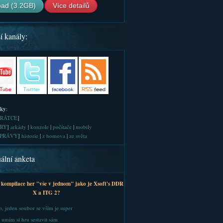
ad (3.2GB)
Více detailů
í kanály:
iky
:
RÁTCE
]
RY
]
arkády
|
konzole
|
počítače
|
mobily
PRÁVY
]
historie
|
z homova
|
ze světa
ální anketa
 kompilace her "vše v jednom" jako je Xsoft's DDR
X a ITG 2?
, jeden soubor se vším je super
 umím si hru sestavit sám