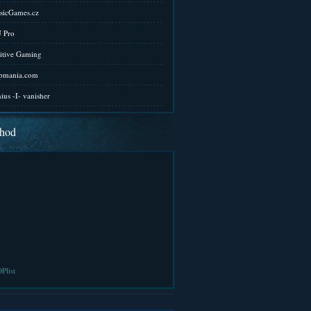
sicGames.cz
 Pro
itive Gaming
pmania.com
ius -I- vanisher
hod