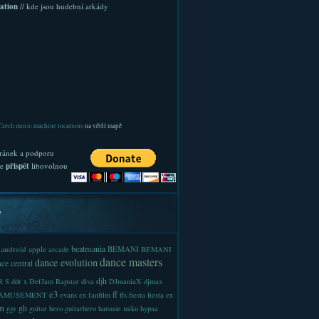
ation
// kde jsou hudební arkády
Czech music machine locations
na větší mapě
ránek a podporu
te
přispět
libovolnou
y
beatmania
android
apple
BEMANI
arcade
BEMANI
dance masters
dance evolution
ce central
djh
 S
ddr x
DefJam Rapstar
diva
DJmaniaX
djmax
e3
ff
-AMUSEMENT
evans
ex
fanfilm
ffs
fiesta
fiesta ex
m
gh
ggr
guitar hero
guitarhero
hatsune miku
hypaa