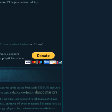
ation
// kde jsou hudební arkády
Czech music machine locations
na větší mapě
ránek a podporu
te
přispět
libovolnou
y
beatmania
android
apple
BEMANI
arcade
BEMANI
dance masters
dance evolution
ce central
djh
 S
ddr x
DefJam Rapstar
diva
DJmaniaX
djmax
e3
ff
-AMUSEMENT
evans
ex
fanfilm
ffs
fiesta
fiesta ex
m
gh
ggr
guitar hero
guitarhero
hatsune miku
hypaa