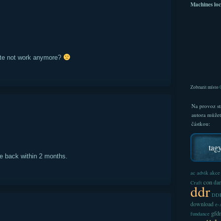
Machines loc
site not work anymore?
Zobrazit místo
Na provoz st
autora může
částkou:
tag
 be back within 2 months.
akce
ac
advik
con
dan
Craft
ddr
DDR
download
e
gfd
fundance