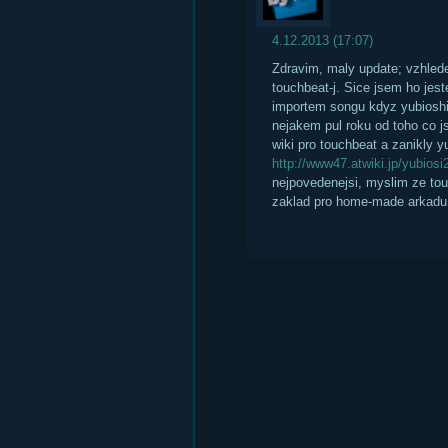
4.12.2013 (17:07)
Zdravim, maly update; vzhlede
touchbeat-j. Sice jsem ho jes
importem songu kdyz yubiosh
nejakem pul roku od toho co j
wiki pro touchbeat a zanikly y
http://www47.atwiki.jp/yubiosi2
nejpovedenejsi, myslim ze tou
zaklad pro home-made arkadu