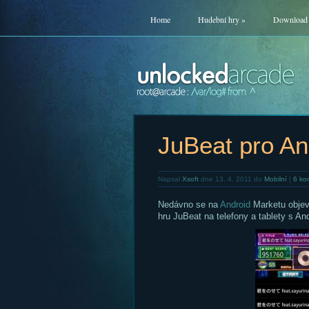
Home
Hudební hry
»
Download
JuBeat pro An
Napsal
Xsoft
dne 13. 4. 2011 do
Mobilní
|
6 ko
Nedávno se na
Android
Marketu objev
hru JuBeat na telefony a tablety s An