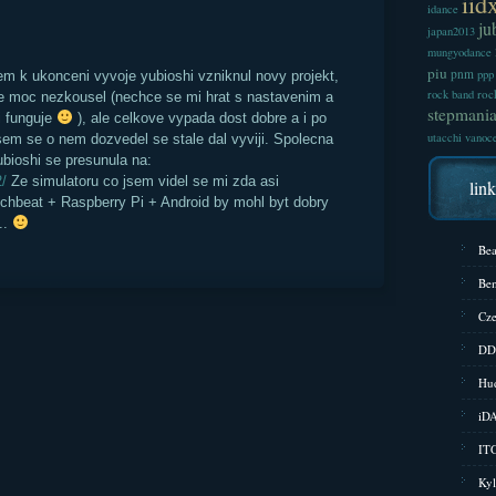
iid
idance
ju
japan2013
mungyodance
piu
pnm
ppp
m k ukonceni vyvoje yubioshi vzniknul novy projekt,
roc
rock band
te moc nezkousel (nechce se mi hrat s nastavenim a
stepmani
i funguje
), ale celkove vypada dost dobre a i po
utacchi
vanoc
sem se o nem dozvedel se stale dal vyviji. Spolecna
ubioshi se presunula na:
/
Ze simulatoru co jsem videl se mi zda asi
lin
chbeat + Raspberry Pi + Android by mohl byt dobry
..
Bea
Bem
Cze
DD
Hud
iD
ITG
Kyl