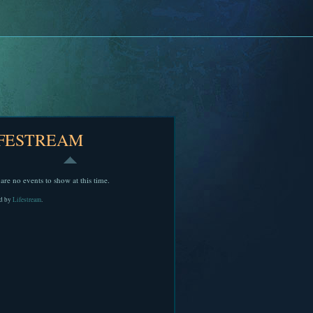
IFESTREAM
are no events to show at this time.
d by
Lifestream
.