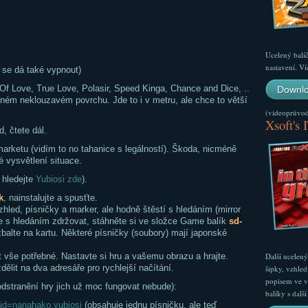
Ucelený balí
nastavení. Ví
 se dá také vypnout)
f Love, True Love, Polasir, Speed Kinga, Chance and Dice, ..
Downlo
vném neklouzavém povrchu. Jde to i v metru, ale chce to větší
(videoprůvodc
Xsoft's 
, čtete dál.
marketu (vidím to no tahanice s legálností). Škoda, nicméně
é vysvětlení situace.
 hledejte
Yubiosi zde
).
k
, nainstalujte a spusťte.
zhled, písničky a marker, ale hodně štěstí s hledáním (mirror
 se s hledáním zdržovat, stáhněte si ve složce Game balík
sd-
balte na kartu. Některé písničky (soubory) mají japonské
t vše potřebné. Nastavte si hru a vašemu obrazu a hrajte.
Další ucelen
ělit na dva adresáře pro rychlejší načítání.
šipky, vzhled
popisem ve v
dstranění hry jich už moc fungovat nebude):
balíky s dal
?id=nanahako.yubiosi
(obsahuje jednu písničku, ale teď