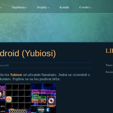
»
StepMania
»
Projekty
»
Kontakt
O webu
»
L
droid (Yubiosi)
There 
mentářů
Powere
ila hra
Yubiosi
od uživatele Nanahako. Jedná se víceméně o
droidem. Pojďme se na hru prodívat blíže.