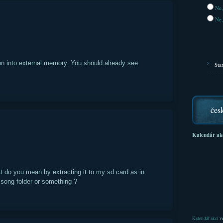
Ne,
Ne,
 on into external memory. You should already see
Sta
čes
Kalendář ak
at do you mean by extracting it to my sd card as in
i song folder or something ?
Kalendář akcí
ve