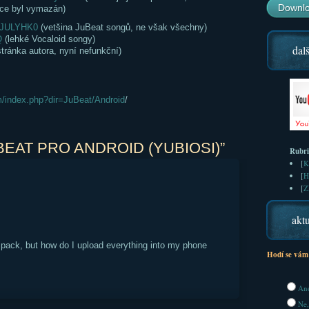
Downlo
ace byl vymazán)
MJULYHK0
(vetšina JuBeat songů, ne však všechny)
Q
(lehké Vocaloid songy)
dalš
stránka autora, nyní nefunkční)
/index.php?dir=JuBeat/Android
/
BEAT PRO ANDROID (YUBIOSI)”
Rubr
[
K
[
H
[
Z
aktu
 pack, but how do I upload everything into my phone
Hodí se vám
Ano
Ne,