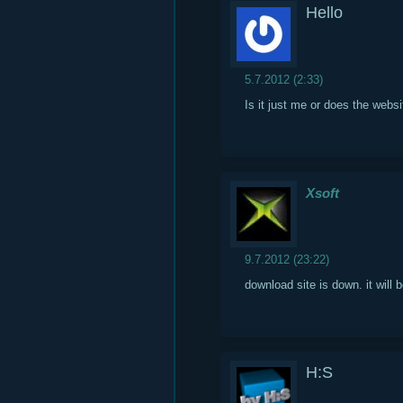
Hello
5.7.2012 (2:33)
Is it just me or does the web
Xsoft
9.7.2012 (23:22)
download site is down. it will
H:S