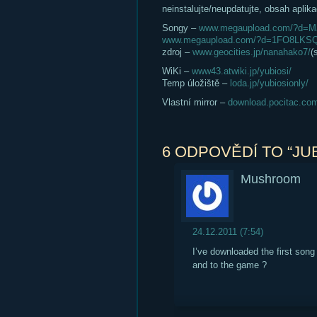
neinstalujte/neupdatujte, obsah aplik
Songy –
www.megaupload.com/?d=
www.megaupload.com/?d=1FO8LKS
zdroj –
www.geocities.jp/nanahako7/
(
WiKi –
www43.atwiki.jp/yubiosi/
Temp úložiště –
loda.jp/yubiosionly/
Vlastní mirror –
download.pocitac.com
6 ODPOVĚDÍ TO “JU
Mushroom
24.12.2011 (7:54)
I’ve downloaded the first song
and to the game ?