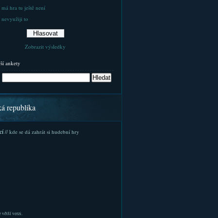
 má hra tu ještě není
 nevyužiji to
Zobrazit výsledky
rší ankety
ká republika
cí
// kde se dá zahrát si hudební hry
 větší verzi.