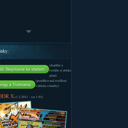
inky:
(doplňte a
do Stepmanie ke stažení
rozšiřte si sbírku
písní)
(ponifikovaná rozšíření
ngy a Trotmania
vzhledu a hudby)
 DDR X
(1.3.2011 - ver 1.01)