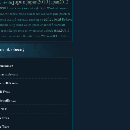
x
japan
japan2010
japan2012
itg
info
beat
kinect
kinec
konami style
Kyle Ward
mlp
mozarc
naoki
naokia
Naoki Maeda
nds
overvans
para
paseli
pc
reflecbeat
ps3
ReRave
pro2
ps2
psp
quad
quad4itg
rb
kband
song
space channel 5
sound voltex
starcraft
a
usa2011
technika
tgs
tnt
unlock
theia
tv
ultrastar
wii
e
video
vocaloid
voltex
WGiBeat
WinDEU
x2
xbox
kovník obecný
tmania.cz
anistyle.com
ch-DDR.info
R Freak
ebniHry.cz
ANCE
 Freak
e Ward