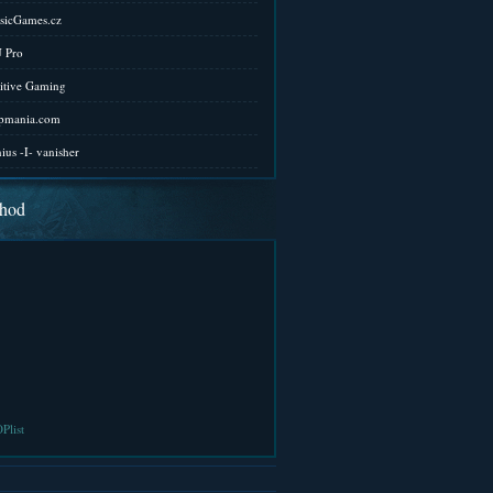
sicGames.cz
 Pro
itive Gaming
pmania.com
ius -I- vanisher
hod