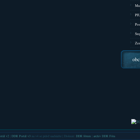
Mu
PIU
Pos
Ste
Zen
obc
rtál v2
|
DDR Portál v3
na v4 se právě nacházíte | Diskuze:
DDR fórum
|
archiv DDR Fóra