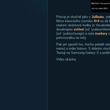
Princip je stručně jako v
JuBeatu
, po
Mimo klasického rozměru
4×4
se dá h
stažení ukázkové hudby (s Vocaloide
donahrajete
vzhled
(
sd: \yubiosi\the
(
sd: \yubiosi\songs
) a note
markery
s
potvrzovátka na noty.
Pak jen spustit hru, trochu poladit na
menu) a máte hotovo. S dobrým sluchem
Testuji na Samsung Galaxy S a prob
Video ukázka: