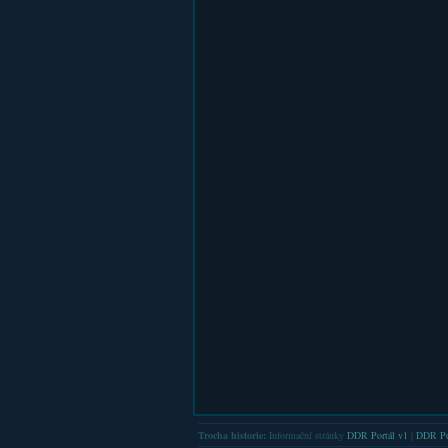
Trocha historie:
Informační stránky
DDR Portál v1
|
DDR Po