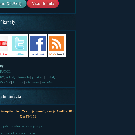
ad (3.2GB)
Více detailů
í kanály:
iky
:
RÁTCE
]
RY
]
arkády
|
konzole
|
počítače
|
mobily
PRÁVY
]
historie
|
z homova
|
ze světa
ální anketa
 kompilace her "vše v jednom" jako je Xsoft's DDR
X a ITG 2?
, jeden soubor se vším je super
 umím si hru sestavit sám