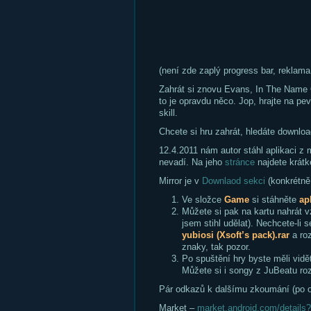
(není zde zaplý progress bar, reklama
Zahrát si znovu Evans, In The Name O
to je opravdu něco. Jop, hrajte na pe
skill.
Chcete si hru zahrát, hledáte download
12.4.2011 nám autor stáhl aplikaci z 
nevadí. Na jeho
stránce
najdete krátk
Mirror je v
Downlaod sekci
(konkrétně
Ve složce
Game
si stáhněte
ap
Můžete si pak na kartu nahrát v
jsem stihl udělat). Nechcete-li
yubiosi (Xsoft’s pack).rar
a roz
znaky, tak pozor.
Po spuštění hry byste měli vidě
Můžete si i songy z JuBeatu rozd
Pár odkazů k dalšímu zkoumání (po o
Market –
market.android.com/details