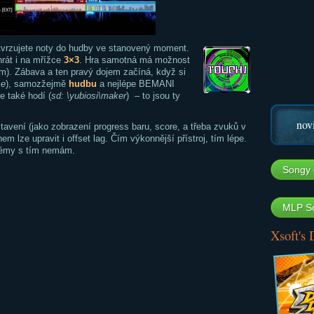
tvrzujete noty do hudby ve stanovený moment.
rát i na mřížce
3×3
. Hra samotná má možnost
m). Zábava a ten pravý dojem začíná, když si
me
), samozžejmě
hudbu
a nejlépe BEMANI
e také hodí (
sd: \yubiosi\maker
) – to jsou ty
nov
stavení (jako zobrazení progress baru, score, a třeba zvuků v
 lze upravit i offset lag. Čím výkonnější přístroj, tím lépe.
lémy s tím nemám.
Songy 
MLP So
Xsoft's