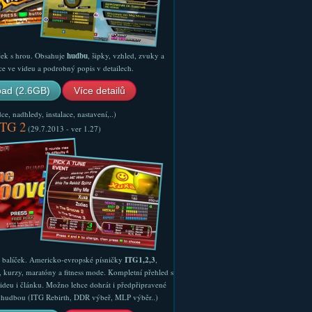
ček s hrou. Obsahuje
hudbu
, šipky, vzhled, zvuky a
ce ve videu a podrobný popis v detailech.
ad (2.6GB)
Více detailů
e, nadhledy, instalace, nastavení,..)
ITG 2
(29.7.2013 - ver 1.27)
ý balíček. Americko-evropské písničky
ITG1,2,3
,
, kurzy, maratóny a fitness mode. Kompletní přehled s
ideu i článku. Možno lehce dohrát i předpřipravené
ší hudbou (ITG Rebirth, DDR výbeř, MLP výběr..)