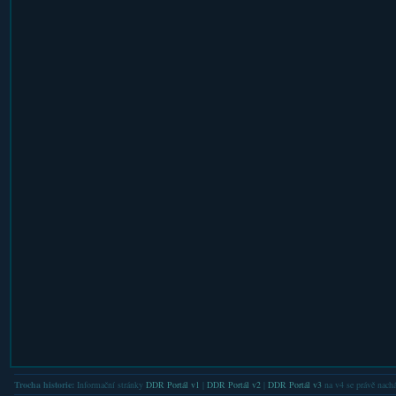
Trocha historie:
Informační stránky
DDR Portál v1
|
DDR Portál v2
|
DDR Portál v3
na v4 se právě nachá