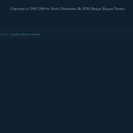
Copyright (c) 2003-2009 by
Xsoft
| Translation:
By N2H
| Design:
Elegant Themes
| Pla
Inzerce
: (
prodej zpětných odkazů
)