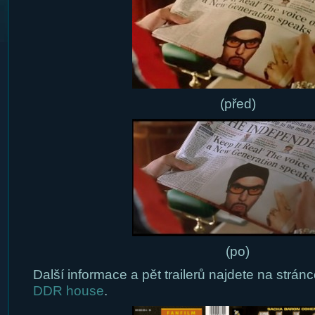
(před)
(po)
Další informace a pět trailerů najdete na strán
DDR house
.