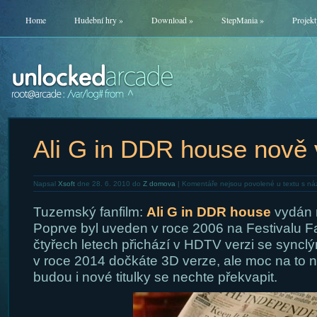
Home
Hudební hry
»
Download
»
StepMania
»
Projekt
Ali G in DDR house nově
Napsal
Xsoft
dne 28. 6. 2010 do
Z domova
|
Komentáře nejsou povolené
u textu s n
Tuzemský fanfilm:
Ali G in DDR house
vydán 
Poprve byl uveden v roce 2006 na Festivalu Fa
čtyřech letech přichází v HDTV verzi se sync
v roce 2014 dočkáte 3D verze, ale moc na to ne
budou i nové titulky se nechte překvapit.