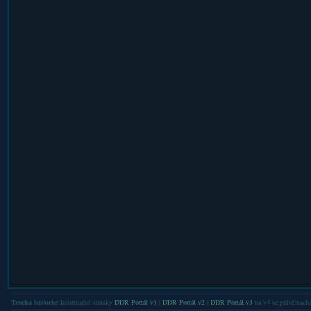
Trocha historie:
Informační stránky
DDR Portál v1
|
DDR Portál v2
|
DDR Portál v3
na v4 se právě nachá