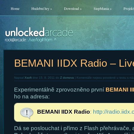
Home
Hudební hry
»
Download
»
StepMania
»
Projekt
BEMANI IIDX Radio – Liv
Napsal
Xsoft
dne 15. 8. 2011 do
Z domova
|
Komentáře nejsou povolené
u textu s ná
Experimentálně zprovozněno první
BEMANI II
ho na adresa:
BEMANI IIDX Radio
:
http://radio.iidx.
Dá se poslouchat i přímo z Flash přehrávače, 