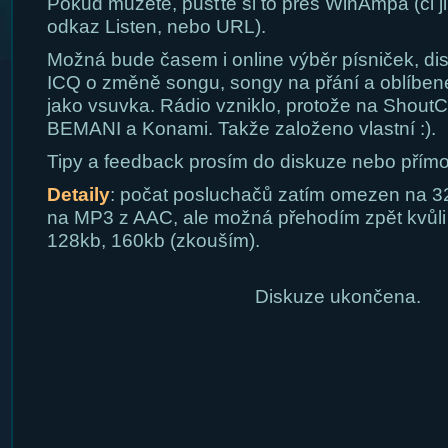
Pokud můžete, pusťte si to přes WinAmpa (či j
odkaz Listen, nebo URL).
Možná bude časem i online výběr písniček, di
ICQ o změně songu, songy na přání a oblíben
jako vsuvka. Rádio vzniklo, protože na Shout
BEMANI a Konami. Takže založeno vlastní :).
Tipy a feedback prosím do diskuze nebo přímo
Detaily
: počat posluchačů zatím omezen na 32 
na MP3 z AAC, ale možná přehodím zpět kvůli l
128kb, 160kb (zkouším).
Diskuze ukončena.