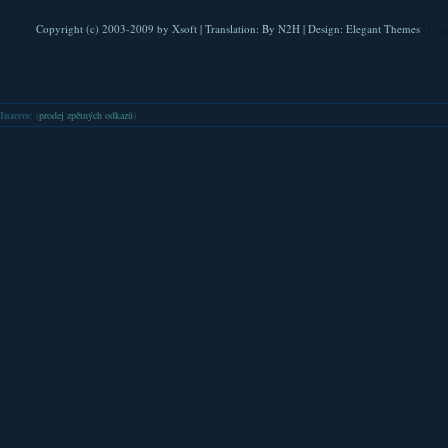
Copyright (c) 2003-2009 by
Xsoft
| Translation:
By N2H
| Design:
Elegant Themes
| Pla
Inzerce
: (
prodej zpětných odkazů
)