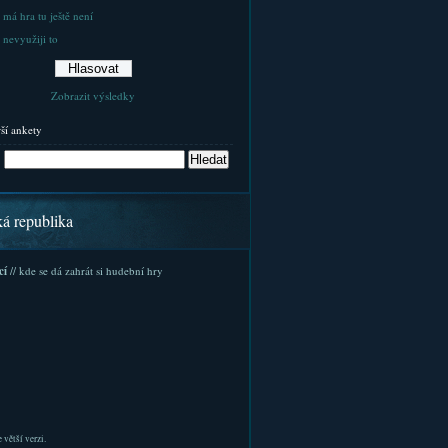
 má hra tu ještě není
 nevyužiji to
Zobrazit výsledky
rší ankety
ká republika
cí
// kde se dá zahrát si hudební hry
 větší verzi.