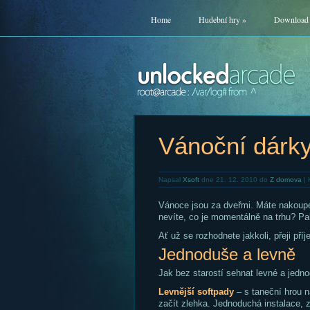
Home
Hudební hry
»
Download
Vánoční dárky
Napsal
Xsoft
dne 21. 12. 2010 do
Z domova
|
Vánoce jsou za dveřmi. Máte nakou
nevíte, co je momentálně na trhu? Pak
Ať už se rozhodnete jakkoli, přeji pří
Jednoduše a levně
Jak bez starostí sehnat levné a jedn
Levnější softpady
– s taneční hrou n
začít zlehka. Jednoduchá instalace, z