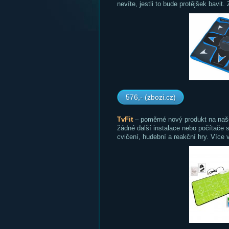
nevíte, jestli to bude protějšek bavit
576,- (zbozi.cz)
TvFit
– poměrné nový produkt na našem
žádné další instalace nebo počítače 
cvičení, hudební a reakční hry. Více