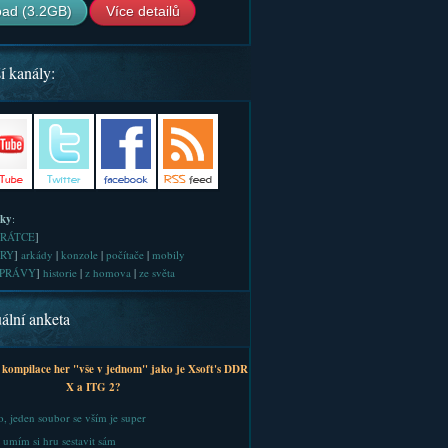
ad (3.2GB)
Více detailů
í kanály:
iky
:
RÁTCE
]
RY
]
arkády
|
konzole
|
počítače
|
mobily
PRÁVY
]
historie
|
z homova
|
ze světa
ální anketa
 kompilace her "vše v jednom" jako je Xsoft's DDR
X a ITG 2?
, jeden soubor se vším je super
 umím si hru sestavit sám