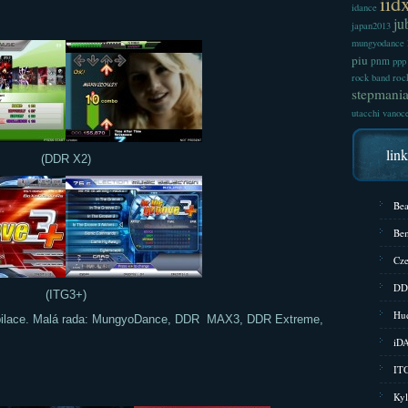
iid
idance
ju
japan2013
mungyodance
piu
pnm
ppp
roc
rock band
stepmani
utacchi
vanoc
lin
(DDR X2)
Bea
Bem
Cze
DD
(ITG3+)
Hud
ompilace. Malá rada: MungyoDance, DDR MAX3, DDR Extreme,
iD
ITG
Kyl