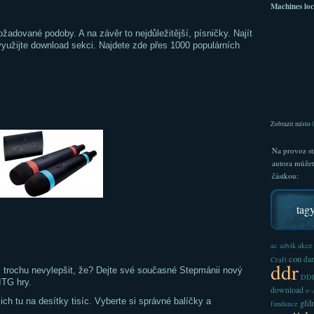
Machines loc
žadované podoby. A na závěr to nejdůležitější, písničky. Najít
využijte download sekci. Najdete zde přes 1000 populárních
Zobrazit místo
Na provoz st
autora může
částkou:
tag
akce
ac
advik
con
dan
Craft
ddr
ej trochu nevylepšit, že? Dejte své současné Stepmánii nový
DDR
ITG hry.
download
e
jich tu na desítky tisíc. Vyberte si správné balíčky a
gfd
fundance