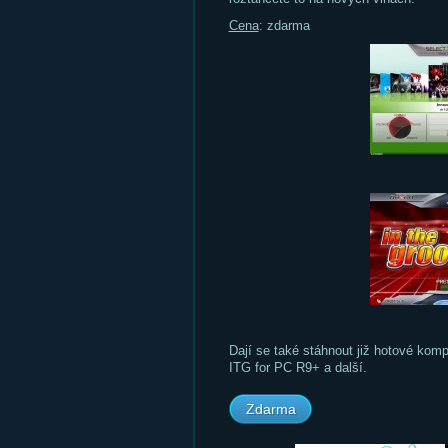
Cena
: zdarma
Dají se také stáhnout již hotové k
ITG for PC R9+ a další.
Zdarma