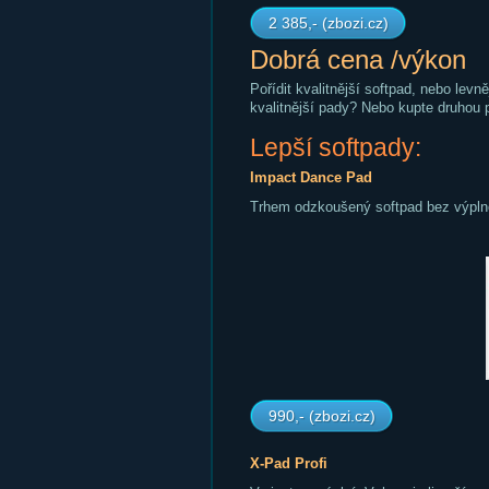
2 385,- (zbozi.cz)
Dobrá cena /výkon
Pořídit kvalitnější softpad, nebo levn
kvalitnější pady? Nebo kupte druhou 
Lepší softpady:
Impact Dance Pad
Trhem odzkoušený softpad bez výplně
990,- (zbozi.cz)
X-Pad Profi