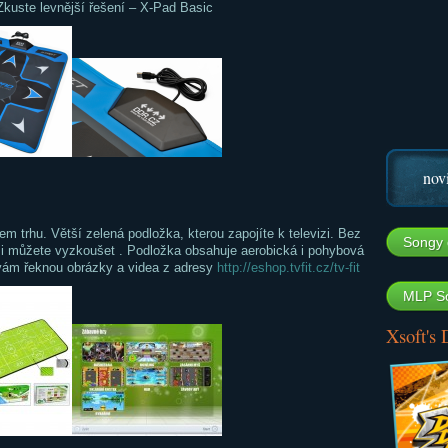
. Zkuste levnější řešení – X-Pad Basic
nov
 trhu. Větší zelená podložka, kterou zapojíte k televizi. Bez
Songy 
si můžete vyzkoušet . Podložka obsahuje aerobická i pohybová
 vám řeknou obrázky a videa z adresy
http://eshop.tvfit.cz/tv-fit
MLP So
Xsoft's