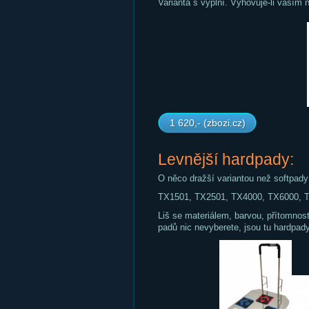
Varianta s výplní. Vyhovuje-li vaším 
1 620,- (zbozi.cz)
Levnější hardpady:
O něco dražší variantou než softpady
TX1501, TX2501, TX4000, TX6000, 
Liš se materiálem, barvou, přítomností
padů nic nevyberete, jsou tu hardpady