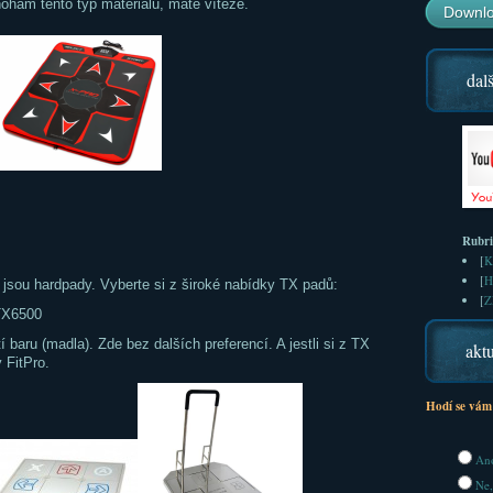
nohám tento typ materiálu, máte vítěze.
Downlo
dalš
Rubr
[
K
[
H
 jsou hardpady. Vyberte si z široké nabídky TX padů:
[
Z
TX6500
 baru (madla). Zde bez dalších preferencí. A jestli si z TX
aktu
 FitPro.
Hodí se vám
Ano
Ne,