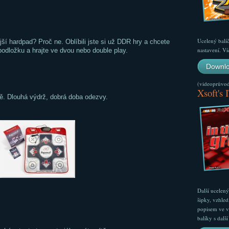
Ucelený balí
ější hardpad? Proč ne. Oblíbili jste si už DDR hry a chcete
nastavení. Ví
podložku a hrajte ve dvou nebo double play.
Downlo
(videoprůvodc
Xsoft's 
. Dlouhá výdrž, dobrá doba odezvy.
Další ucelen
šipky, vzhled
popisem ve v
balíky s dal