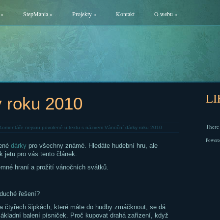
»
StepMania
»
Projekty
»
Kontakt
O webu
»
L
 roku 2010
There 
Komentáře nejsou povolené
u textu s názvem Vánoční dárky roku 2010
Powere
pené
dárky
pro všechny známé. Hledáte hudební hru, ale
 jetu pro vás tento článek.
jemné hraní a prožití vánočních svátků.
oduché řešení?
a čtyřech šipkách, které máte do hudby zmáčknout, se dá
ákladní balení písniček. Proč kupovat drahá zařízení, když