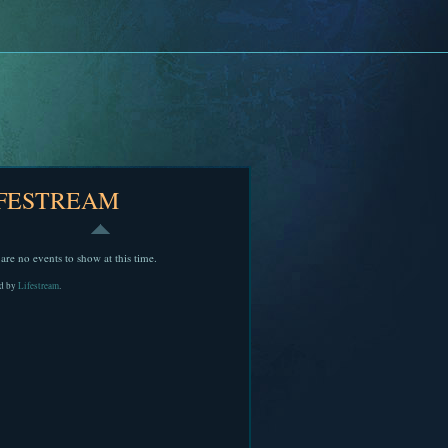
IFESTREAM
are no events to show at this time.
d by
Lifestream
.