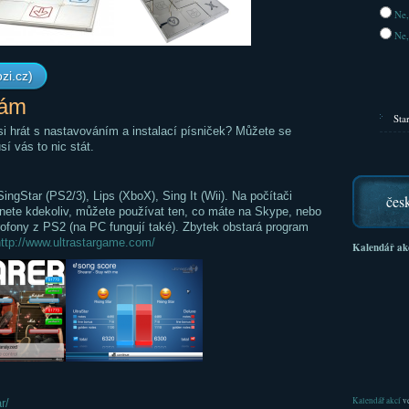
Ne,
Ne,
zi.cz)
sám
Sta
i hrát s nastavováním a instalací písniček? Můžete se
 vás to nic stát.
ingStar (PS2/3), Lips (XboX), Sing It (Wii). Na počítači
čes
nete kdekoliv, můžete používat ten, co máte na Skype, nebo
rofony z PS2 (na PC fungují také). Zbytek obstará program
ttp://www.ultrastargame.com/
Kalendář ak
Kalendář akcí
ve
r/