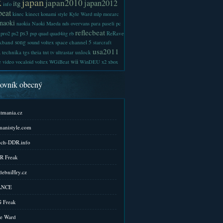
x
japan
japan2010
japan2012
itg
info
beat
kinect
kinec
konami style
Kyle Ward
mlp
mozarc
naoki
naokia
Naoki Maeda
nds
overvans
para
paseli
pc
reflecbeat
ps3
ReRave
pro2
ps2
psp
quad
quad4itg
rb
kband
song
space channel 5
sound voltex
starcraft
a
usa2011
technika
tgs
tnt
unlock
theia
tv
ultrastar
wii
e
video
vocaloid
voltex
WGiBeat
WinDEU
x2
xbox
kovník obecný
tmania.cz
anistyle.com
ch-DDR.info
R Freak
ebniHry.cz
ANCE
 Freak
e Ward