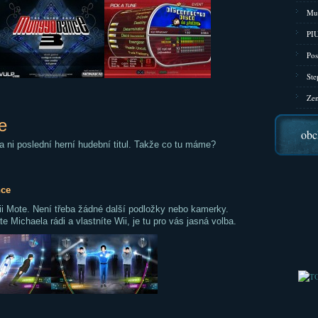
Mu
PIU
Pos
Ste
Zen
e
obc
a ni poslední herní hudební titul. Takže co tu máme?
nce
i Mote. Není třeba žádné další podložky nebo kamerky.
e Michaela rádi a vlastníte Wii, je tu pro vás jasná volba.