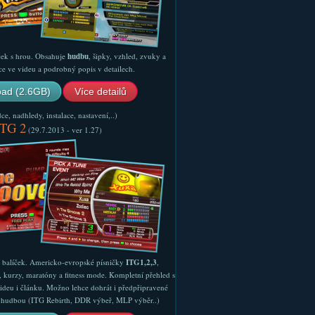
ček s hrou. Obsahuje
hudbu
, šipky, vzhled, zvuky a
ce ve videu a podrobný popis v detailech.
ad (2.6GB)
Více detailů
e, nadhledy, instalace, nastavení,..)
ITG 2
(29.7.2013 - ver 1.27)
ý balíček. Americko-evropské písničky
ITG1,2,3
,
, kurzy, maratóny a fitness mode. Kompletní přehled s
ideu i článku. Možno lehce dohrát i předpřipravené
ší hudbou (ITG Rebirth, DDR výbeř, MLP výběr..)