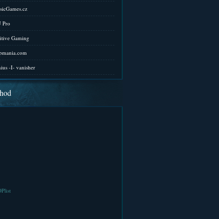
sicGames.cz
 Pro
itive Gaming
pmania.com
ius -I- vanisher
hod