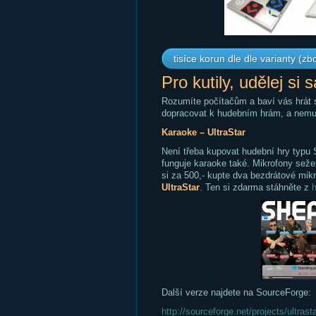
tisíce korun dle dle varianty (zbo
Pro kutily, udělej si 
Rozumíte počítačům a baví vás hrát s
dopracovat k hudebním hrám, a nemusí
Karaoke – UltraStar
Není třeba kupovat hudební hry typu S
funguje karaoke také. Mikrofony seže
si za 500,- kupte dva bezdrátové mik
UltraStar
. Ten si zdarma stáhněte z
h
Další verze najdete na SourceForge:
http://sourceforge.net/projects/ultrasta