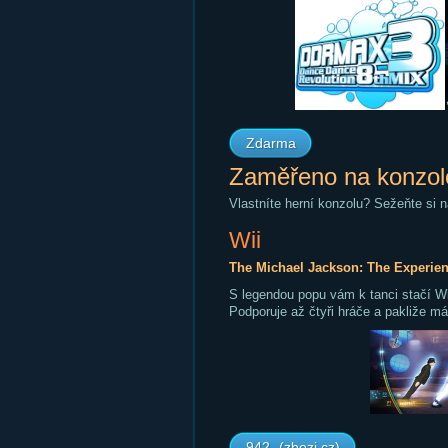
Zdarma
Zaměřeno na konzol
Vlastníte herní konzolu? Sežeňte si n
Wii
The Michael Jackson: The Experie
S legendou popu vám k tanci stačí Wi
Podporuje až čtyři hráče a pakliže mát
942,-(zbozi.cz)