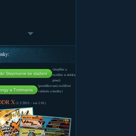
inky:
(doplňte a
do Stepmanie ke stažení
rozšiřte si sbírku
písní)
(ponifikovaná rozšíření
ngy a Trotmania
vzhledu a hudby)
 DDR X
(1.3.2011 - ver 1.01)