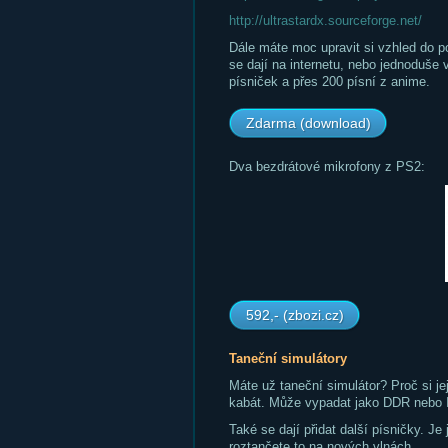
http://ultrastardx.sourceforge.net/
Dále máte moc upravit si vzhled do po
se dají na internetu, nebo jednoduše 
písniček a přes 200 písní z anime.
Zdarma (download)
Dva bezdrátové mikrofony z PS2:
592,- (zbozi.cz)
Taneční simulátory
Máte už taneční simulátor? Proč si j
kabát. Může vypadat jako DDR nebo 
Také se dají přidat další písničky. Je 
roztančete to na nových vlnách.