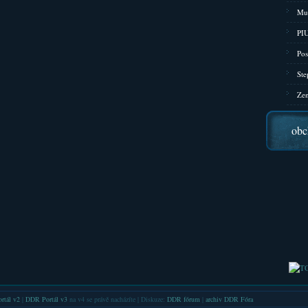
Mu
PIU
Pos
Ste
Zen
obc
rtál v2
|
DDR Portál v3
na v4 se právě nacházíte | Diskuze:
DDR fórum
|
archiv DDR Fóra