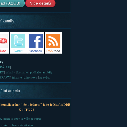
ad (3.2GB)
Více detailů
í kanály:
iky
:
RÁTCE
]
RY
]
arkády
|
konzole
|
počítače
|
mobily
PRÁVY
]
historie
|
z homova
|
ze světa
ální anketa
 kompilace her "vše v jednom" jako je Xsoft's DDR
X a ITG 2?
, jeden soubor se vším je super
 umím si hru sestavit sám