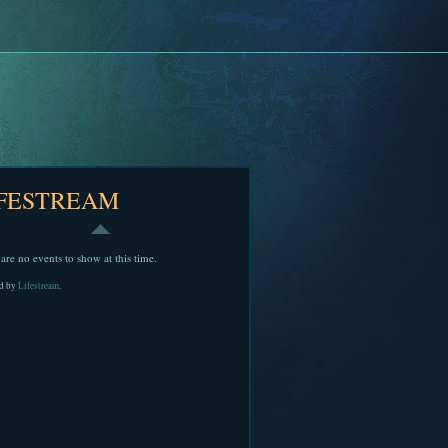
IFESTREAM
are no events to show at this time.
d by
Lifestream
.