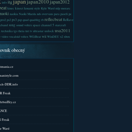
x
japan
japan2010
japan2012
itg
info
beat
kinect
kinec
konami style
Kyle Ward
mlp
mozarc
naoki
naokia
Naoki Maeda
nds
overvans
para
paseli
pc
reflecbeat
ps3
ReRave
pro2
ps2
psp
quad
quad4itg
rb
kband
song
space channel 5
sound voltex
starcraft
a
usa2011
technika
tgs
tnt
unlock
theia
tv
ultrastar
wii
e
video
vocaloid
voltex
WGiBeat
WinDEU
x2
xbox
kovník obecný
tmania.cz
anistyle.com
ch-DDR.info
R Freak
ebniHry.cz
ANCE
 Freak
e Ward