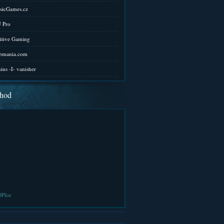
sicGames.cz
 Pro
itive Gaming
pmania.com
ius -I- vanisher
hod