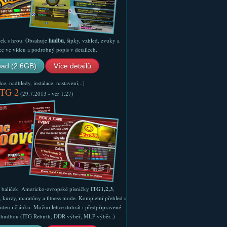
ček s hrou. Obsahuje
hudbu
, šipky, vzhled, zvuky a
ce ve videu a podrobný popis v detailech.
ad (2.6GB)
Více detailů
e, nadhledy, instalace, nastavení,..)
ITG 2
(29.7.2013 - ver 1.27)
ý balíček. Americko-evropské písničky
ITG1,2,3
,
, kurzy, maratóny a fitness mode. Kompletní přehled s
ideu i článku. Možno lehce dohrát i předpřipravené
ší hudbou (ITG Rebirth, DDR výbeř, MLP výběr..)