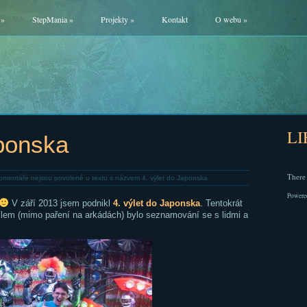
»
StepMania
»
Projekty
»
Kontakt
O webu
»
L
aponska
There 
omentáře nejsou povolené
u textu s názvem 4. výlet do Japonska
Powere
V září 2013 jsem podnikl
4. výlet do Japonska
. Tentokrát
ílem (mimo paření na arkádách) bylo seznamování se s lidmi a