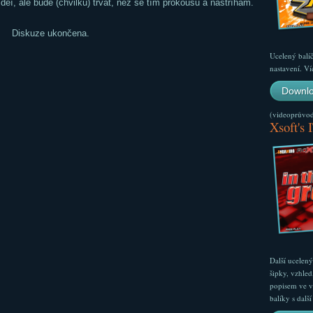
deí, ale bude (chvilku) trvat, než se tím prokoušu a nastříhám.
Diskuze ukončena.
Ucelený balí
nastavení. Ví
Downlo
(videoprůvodc
Xsoft's 
Další ucelen
šipky, vzhled
popisem ve v
balíky s dal