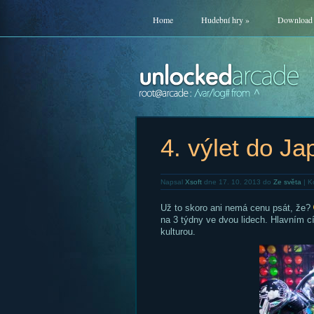
Home
Hudební hry
»
Download
4. výlet do J
Napsal
Xsoft
dne 17. 10. 2013 do
Ze světa
|
K
Už to skoro ani nemá cenu psát, že?
na 3 týdny ve dvou lidech. Hlavním c
kulturou.