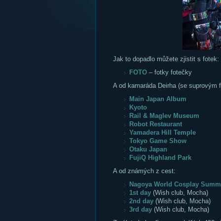
Jak to dopadlo můžete zjistit s fotek:
FOTO
– fotky fotečky
A od kamaráda Deirha (se suprovým 
Main Japan Album
Kyoto
Rail & Maglev Museum
Robot Restaurant
Yamadera Hill Temple
Tokyo Game Show
Otaku Japan
FujiQ Highland Park
A od známých z cest:
Nagoya World Cosplay Summ
1st day
(Wish club, Mocha)
2nd day
(Wish club, Mocha)
3rd day
(Wish club, Mocha)