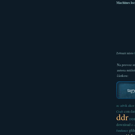
Machines loc
Zobrazit místo
Na provoz st
autora může
částkou:
tag
akce
ac
advik
con
dan
Craft
ddr
DDR
download
e
gfd
fundance