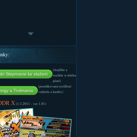
inky:
(doplňte a
do Stepmanie ke stažení
rozšiřte si sbírku
písní)
(ponifikovaná rozšíření
ngy a Trotmania
vzhledu a hudby)
 DDR X
(1.3.2011 - ver 1.01)