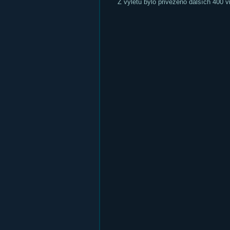
Z výletu bylo přivezeno dalších 400 vi