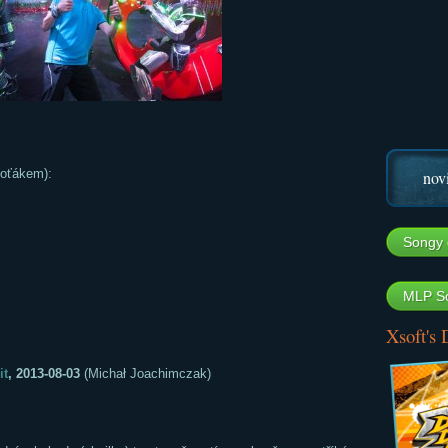
foťákem):
nov
Songy 
MLP So
Xsoft's
it
, 2013-08-03
(Michał Joachimczak)