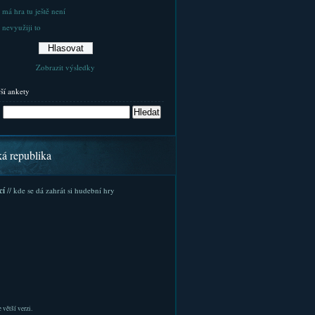
 má hra tu ještě není
 nevyužiji to
Zobrazit výsledky
rší ankety
ká republika
cí
// kde se dá zahrát si hudební hry
 větší verzi.