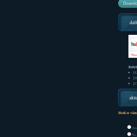
Downlo
dalš
Rubr
[
K
[
H
[
Z
aktu
Hodí se vám
Ano
Ne,