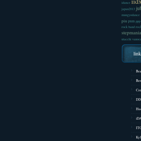
iid
idance
ju
japan2013
mungyodance
piu
pnm
ppp
roc
rock band
stepmani
utacchi
vanoc
lin
Bea
Bem
Cze
DD
Hud
iD
ITG
Kyl