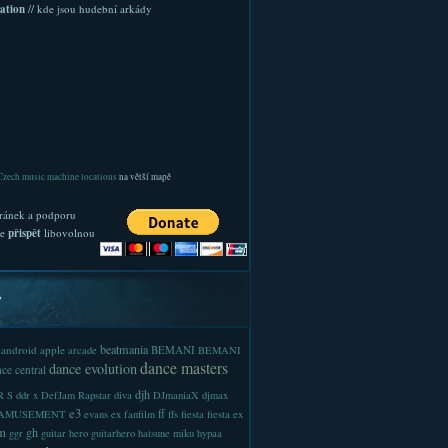
ation
// kde jsou hudební arkády
Czech music machine locations
na větší mapě
ránek a podporu
te
přispět
libovolnou
y
beatmania
android
apple
BEMANI
arcade
BEMANI
dance masters
dance evolution
ce central
djh
 S
ddr x
DefJam Rapstar
diva
DJmaniaX
djmax
e3
ff
-AMUSEMENT
evans
ex
fanfilm
ffs
fiesta
fiesta ex
m
gh
ggr
guitar hero
guitarhero
hatsune miku
hypaa