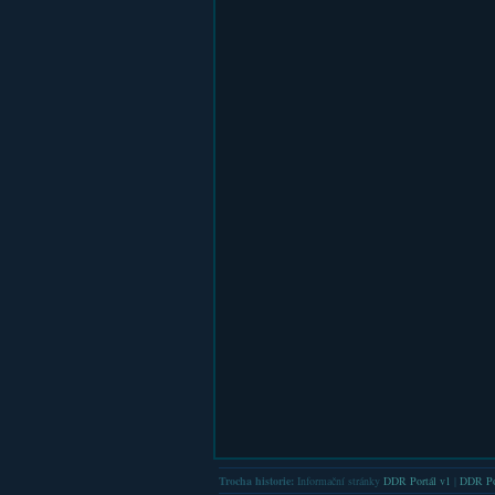
Trocha historie:
Informační stránky
DDR Portál v1
|
DDR Po