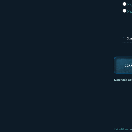
Ne,
Ne,
Sta
čes
Kalendář ak
Kalendář akcí
ve