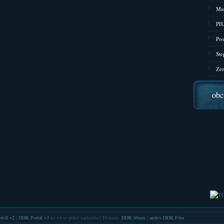
Mu
PIU
Pos
Ste
Zen
obc
rtál v2
|
DDR Portál v3
na v4 se právě nacházíte | Diskuze:
DDR fórum
|
archiv DDR Fóra