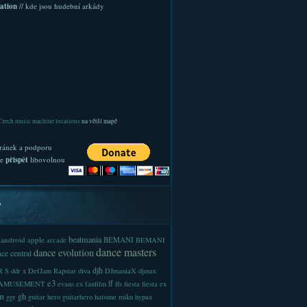
ation
// kde jsou hudební arkády
Czech music machine locations
na větší mapě
ránek a podporu
te
přispět
libovolnou
y
beatmania
android
apple
BEMANI
arcade
BEMANI
dance masters
dance evolution
ce central
djh
 S
ddr x
DefJam Rapstar
diva
DJmaniaX
djmax
e3
ff
-AMUSEMENT
evans
ex
fanfilm
ffs
fiesta
fiesta ex
m
gh
ggr
guitar hero
guitarhero
hatsune miku
hypaa