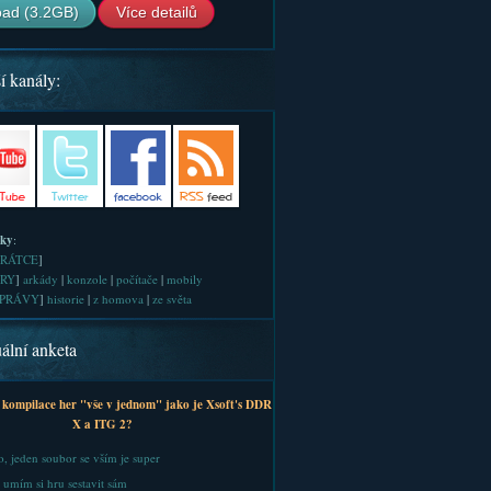
ad (3.2GB)
Více detailů
í kanály:
iky
:
RÁTCE
]
RY
]
arkády
|
konzole
|
počítače
|
mobily
PRÁVY
]
historie
|
z homova
|
ze světa
ální anketa
 kompilace her "vše v jednom" jako je Xsoft's DDR
X a ITG 2?
, jeden soubor se vším je super
 umím si hru sestavit sám