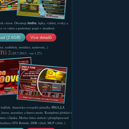
ček s hrou. Obsahuje
hudbu
, šipky, vzhled, zvuky a
ce ve videu a podrobný popis v detailech.
ad (2.6GB)
Více detailů
e, nadhledy, instalace, nastavení,..)
ITG 2
(29.7.2013 - ver 1.27)
ý balíček. Americko-evropské písničky
ITG1,2,3
,
, kurzy, maratóny a fitness mode. Kompletní přehled s
ideu i článku. Možno lehce dohrát i předpřipravené
ší hudbou (ITG Rebirth, DDR výbeř, MLP výběr..)