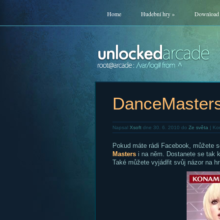
Home
Hudební hry
»
Download
DanceMasters
Napsal
Xsoft
dne 30. 6. 2010 do
Ze světa
|
Ko
Pokud máte rádi Facebook, můžete s
Masters
i na něm. Dostanete se tak 
Také můžete vyjádřit svůj názor na hr