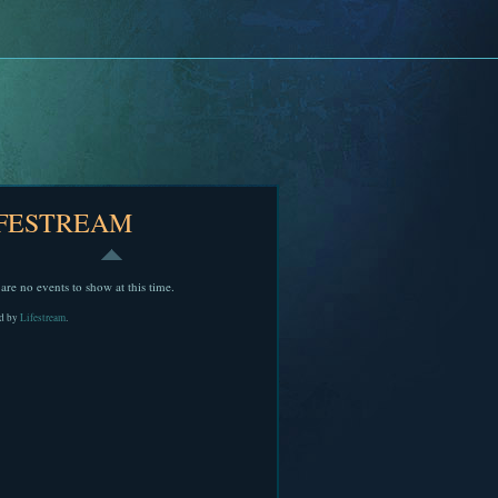
IFESTREAM
are no events to show at this time.
d by
Lifestream
.