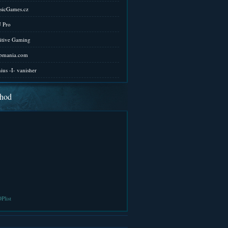
sicGames.cz
 Pro
itive Gaming
pmania.com
ius -I- vanisher
hod