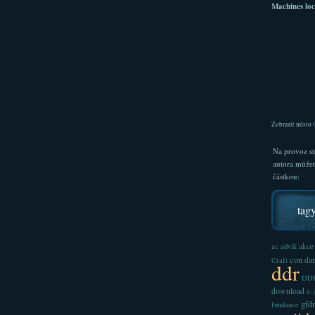
Machines loc
Zobrazit místo
Na provoz st
autora může
částkou:
tag
akce
ac
advik
con
dan
Craft
ddr
DDR
download
e
gfd
fundance