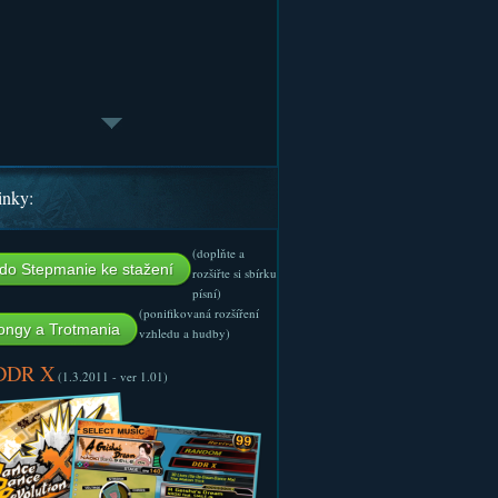
inky:
(doplňte a
do Stepmanie ke stažení
rozšiřte si sbírku
písní)
(ponifikovaná rozšíření
ngy a Trotmania
vzhledu a hudby)
 DDR X
(1.3.2011 - ver 1.01)