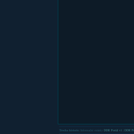
Trocha historie:
Informační stránky
DDR Portál v1
|
DDR Po