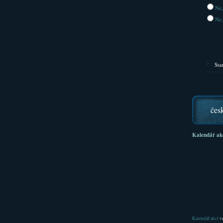
Ne,
Ne,
Sta
čes
Kalendář ak
Kalendář akcí
ve