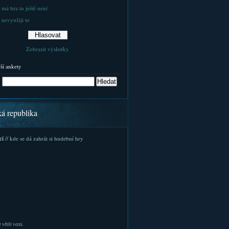
 má hra tu ještě není
 nevyužiji to
Zobrazit výsledky
rší ankety
ká republika
cí
// kde se dá zahrát si hudební hry
 větší verzi.