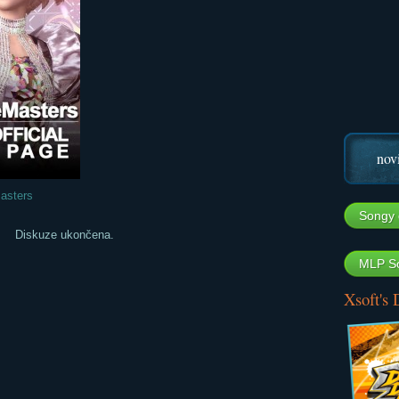
nov
asters
Songy 
Diskuze ukončena.
MLP So
Xsoft's