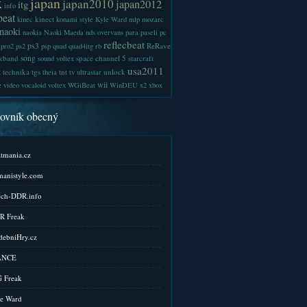
x
japan
japan2010
japan2012
itg
info
beat
kinect
kinec
konami style
Kyle Ward
mlp
mozarc
naoki
naokia
Naoki Maeda
nds
overvans
para
paseli
pc
reflecbeat
ps3
ReRave
pro2
ps2
psp
quad
quad4itg
rb
kband
song
space channel 5
sound voltex
starcraft
a
usa2011
technika
tgs
tnt
unlock
theia
tv
ultrastar
wii
e
video
vocaloid
voltex
WGiBeat
WinDEU
x2
xbox
kovník obecný
tmania.cz
anistyle.com
ch-DDR.info
R Freak
ebniHry.cz
ANCE
 Freak
e Ward