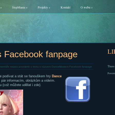
»
StepMania
»
Projekty
»
Kontakt
O webu
»
L
 Facebook fanpage
There 
mentáře nejsou povolené
u textu s názvem DanceMasters Facebook fanpage
Powere
e podívat a stát se fanouškem hry
Dance
k pár informacím, obrázkům a videím.
u (což můžete udělat i zde).