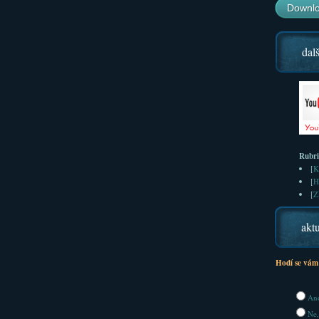
Downlo
dalš
Rubr
[
K
[
H
[
Z
aktu
Hodí se vám
Ano
Ne,