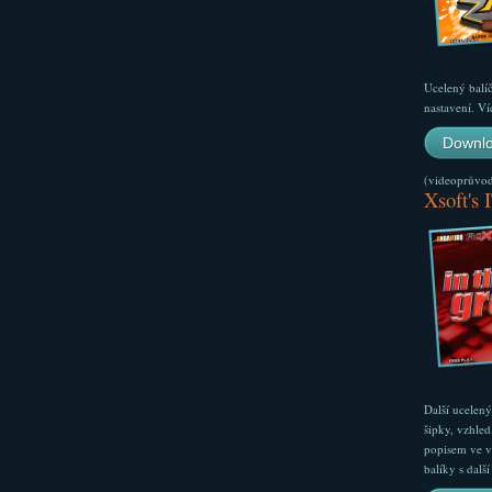
Ucelený balí
nastavení. Ví
Downlo
(videoprůvodc
Xsoft's 
Další ucelen
šipky, vzhled
popisem ve v
balíky s dal