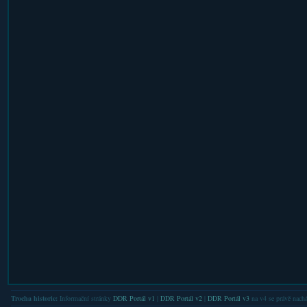
Trocha historie:
Informační stránky
DDR Portál v1
|
DDR Portál v2
|
DDR Portál v3
na v4 se právě nachá