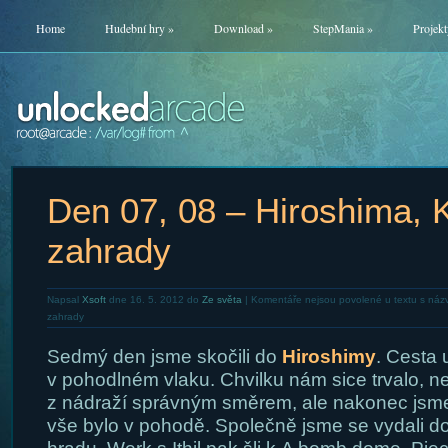
Home
Hudební hry
»
Download
»
StepMania
»
Projekt
Den 07, 08 – Hiroshima, 
zahrady
Napsal
Xsoft
dne 16. 5. 2012 do
Ze světa
|
Komentáře nejsou povolené
u textu s náz
zahrady
Sedmý den jsme skočili do
Hiroshimy
. Cesta 
v pohodlném vlaku. Chvilku nám sice trvalo, n
z nádraží správným směrem, ale nakonec jsme
vše bylo v pohodě. Společně jsme se vydali d