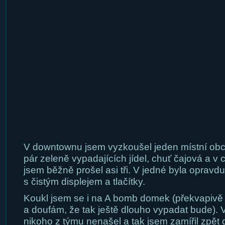
V downtownu jsem vyzkoušel jeden místní obch
pár zeleně vypadajících jídel, chuť čajová a v
jsem běžně prošel asi tři. V jedné byla opravd
s čistým displejem a tlačítky.
Koukl jsem se i na A bomb domek (překvapivě
a doufám, že tak ještě dlouho vypadat bude). 
nikoho z týmu nenašel a tak jsem zamířil zpět 