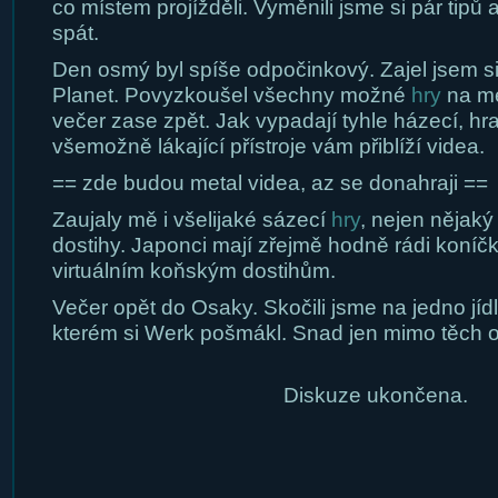
co místem projížděli. Vyměnili jsme si pár tipů a
spát.
Den osmý byl spíše odpočinkový. Zajel jsem s
Planet. Povyzkoušel všechny možné
hry
na me
večer zase zpět. Jak vypadají tyhle házecí, hrají
všemožně lákající přístroje vám přiblíží videa.
== zde budou metal videa, az se donahraji ==
Zaujaly mě i všelijaké sázecí
hry
, nejen nějaký 
dostihy. Japonci mají zřejmě hodně rádi koníčky
virtuálním koňským dostihům.
Večer opět do Osaky. Skočili jsme na jedno jíd
kterém si Werk pošmákl. Snad jen mimo těch o
Diskuze ukončena.