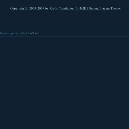
Copyright (c) 2003-2009 by
Xsoft
| Translation:
By N2H
| Design:
Elegant Themes
| Pla
Inzerce
: (
prodej zpětných odkazů
)