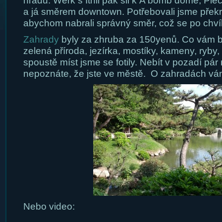
hradu. Werk s Ithil pak šli k A bomb dome, Pi
a já směrem downtown. Potřebovali jsme překro
abychom nabrali správný směr, což se po chvíli 
Zahrady
byly za zhruba za 150yenů. Co vám b
zelená příroda, jezírka, mostíky, kameny, ryby
spoustě míst jsme se fotily. Nebít v pozadí pár
nepoznáte, že jste ve městě. O zahradách vám
Nebo video: