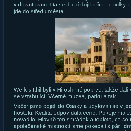
v downtownu. Dá se do ní dojít přímo z půlky p
jde do středu města.
Werk s Ithil byli v Hiroshimě poprve, takže dali
se vztahující. Včetně muzea, parku a tak.
Večer jsme odjeli do Osaky a ubytovali se v j
hostelu. Kvalita odpovídala ceně. Pokoje malé,
nevadilo. Hlavně ten smrádek a teplota, co se 
společenské místnosti jsme pokecali s pár lid